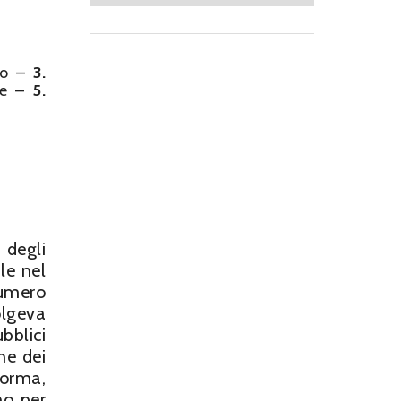
cio –
3.
ale –
5.
 degli
le nel
numero
olgeva
bblici
one dei
norma,
no per