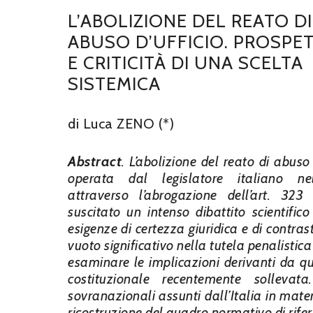
L’ABOLIZIONE DEL REATO DI
ABUSO D’UFFICIO. PROSPET
E CRITICITÀ DI UNA SCELTA
SISTEMICA
di Luca ZENO (*)
Abstract
.
L’abolizione del reato di abuso d
operata dal legislatore italiano n
attraverso l’abrogazione dell’art. 323 
suscitato un intenso dibattito scientifico
esigenze di certezza giuridica e di contra
vuoto significativo nella tutela penalistic
esaminare le implicazioni derivanti da qu
costituzionale recentemente sollevata
sovranazionali assunti dall’Italia in mater
ricostruzione del quadro normativo di rife