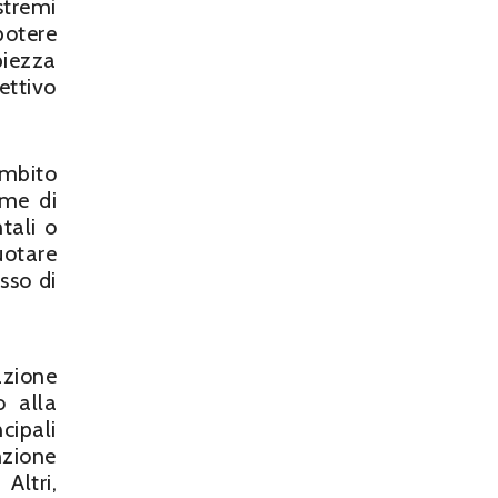
stremi
potere
piezza
ettivo
ambito
rme di
tali o
uotare
sso di
azione
o alla
cipali
nzione
Altri,