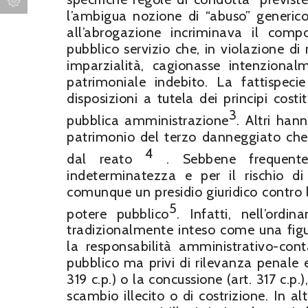
l’ambigua nozione di “abuso” generico.
all’abrogazione incriminava il compo
pubblico servizio che, in violazione d
imparzialità, cagionasse intenziona
patrimoniale indebito. La fattispeci
disposizioni a tutela dei principi cos
3
pubblica amministrazione
. Altri han
patrimonio del terzo danneggiato ch
4
dal reato
. Sebbene frequente
indeterminatezza e per il rischio di 
comunque un presidio giuridico contro
5
potere pubblico
. Infatti, nell’ordi
tradizionalmente inteso come una figu
la responsabilità amministrativo-cont
pubblico ma privi di rilevanza penale e
319 c.p.) o la concussione (art. 317 c
scambio illecito o di costrizione. In al