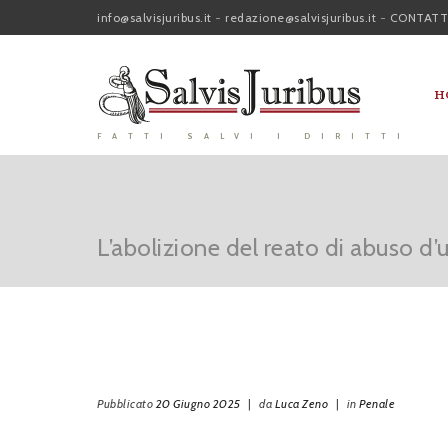
info@salvisjuribus.it
-
redazione@salvisjuribus.it
-
CONTATT
H
FATTI SALVI I DIRITTI
L’abolizione del reato di abuso d’uf
Pubblicato
20 Giugno 2025
|
da
Luca Zeno
|
in
Penale