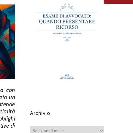
ata con
nato un
intende
ttimità
Archivio
blighi
tive di