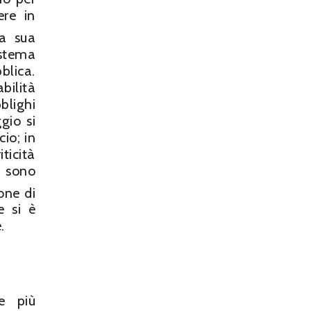
ere in
la sua
stema
blica.
bilità
blighi
gio si
io; in
ticità
i sono
one di
e si è
.
e più