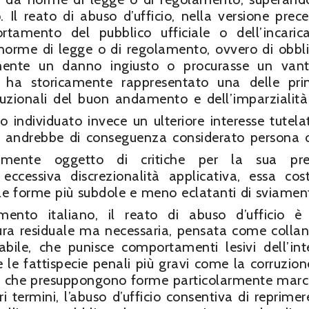
 Il reato di abuso d’ufficio, nella versione prec
rtamento del pubblico ufficiale o dell’incaric
i norme di legge o di regolamento, ovvero di obbli
lmente un danno ingiusto o procurasse un van
e ha storicamente rappresentato una delle prin
tituzionali del buon andamento e dell’imparzialità
no individuato invece un ulteriore interesse tutela
e andrebbe di conseguenza considerato persona 
mente oggetto di critiche per la sua pre
eccessiva discrezionalità applicativa, essa cost
 le forme più subdole e meno eclatanti di sviamen
namento italiano, il reato di abuso d’ufficio è
ra residuale ma necessaria, pensata come collan
abile, che punisce comportamenti lesivi dell’int
 le fattispecie penali più gravi come la corruzione
.p.), che presuppongono forme particolarmente marc
tri termini, l’abuso d’ufficio consentiva di reprimer