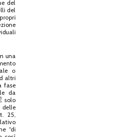
ne del
li del
 propri
zione
iduali
in una
amento
iale o
d altri
a fase
ale da
È solo
 delle
t. 25,
lativo
ne “di
o così