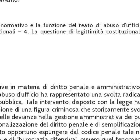
 normativo e la funzione del reato di abuso d’uffi
zionali –
4.
La questione di legittimità costituzion
tive in materia di diritto penale e amministrativo
 abuso d’ufficio ha rappresentato una svolta radica
 pubblica. Tale intervento, disposto con la legge 
zione di una figura criminosa che storicamente sv
delle devianze nella gestione amministrativa dei pu
razionalizzazione del diritto penale e di semplificazi
uto opportuno espungere dal codice penale tale 
va e di “burocrazia difensiva”, ovvero quel fenome