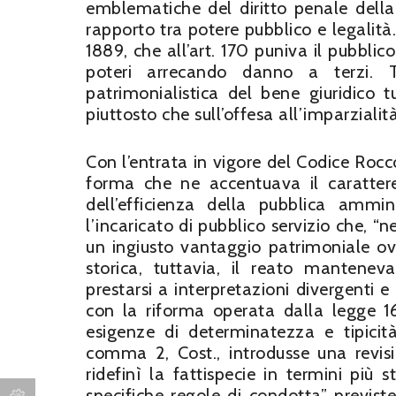
emblematiche del diritto penale della
rapporto tra potere pubblico e legalità.
1889, che all’art. 170 puniva il pubblico 
poteri arrecando danno a terzi. 
patrimonialistica del bene giuridico tu
piuttosto che sull’offesa all’imparziali
Con l’entrata in vigore del Codice Rocco
forma che ne accentuava il carattere 
dell’efficienza della pubblica ammi
l’incaricato di pubblico servizio che, “ne
un ingiusto vantaggio patrimoniale ov
storica, tuttavia, il reato mantene
prestarsi a interpretazioni divergenti e
con la riforma operata dalla legge 16 
esigenze di determinatezza e tipicità 
comma 2, Cost., introdusse una revisio
ridefinì la fattispecie in termini più s
specifiche regole di condotta” previs