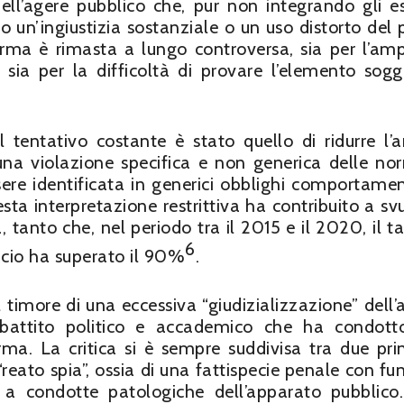
ell’agere pubblico che, pur non integrando gli e
 un’ingiustizia sostanziale o un uso distorto del 
norma è rimasta a lungo controversa, sia per l’am
, sia per la difficoltà di provare l’elemento sogg
il tentativo costante è stato quello di ridurre l’
una violazione specifica e non generica delle no
ere identificata in generici obblighi comportamen
ta interpretazione restrittiva ha contribuito a sv
tanto che, nel periodo tra il 2015 e il 2020, il ta
6
ficio ha superato il 90%
.
al timore di una eccessiva “giudizializzazione” dell’
battito politico e accademico che ha condott
ma. La critica si è sempre suddivisa tra due prin
“reato spia”, ossia di una fattispecie penale con fu
a condotte patologiche dell’apparato pubblico. 