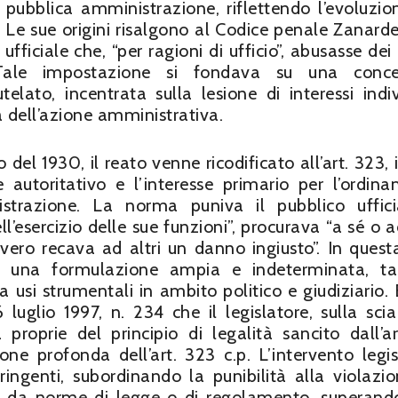
 pubblica amministrazione, riflettendo l’evoluzio
 Le sue origini risalgono al Codice penale Zanardel
ufficiale che, “per ragioni di ufficio”, abusasse dei
Tale impostazione si fondava su una conce
telato, incentrata sulla lesione di interessi indiv
tà dell’azione amministrativa.
 del 1930, il reato venne ricodificato all’art. 323, 
autoritativo e l’interesse primario per l’ordin
nistrazione. La norma puniva il pubblico uffic
ll’esercizio delle sue funzioni”, procurava “a sé o a
vero recava ad altri un danno ingiusto”. In quest
va una formulazione ampia e indeterminata, t
 a usi strumentali in ambito politico e giudiziario. 
luglio 1997, n. 234 che il legislatore, sulla scia
proprie del principio di legalità sancito dall’ar
ne profonda dell’art. 323 c.p. L’intervento legis
tringenti, subordinando la punibilità alla violazio
te da norme di legge o di regolamento, superand