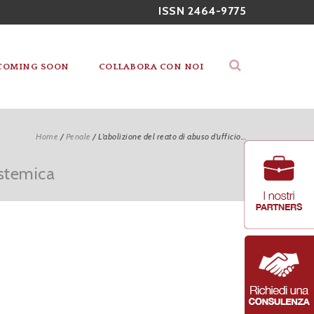
ISSN 2464-9775
COMING SOON
COLLABORA CON NOI
Home
/
Penale
/
L’abolizione del reato di abuso d’ufficio...
sistemica