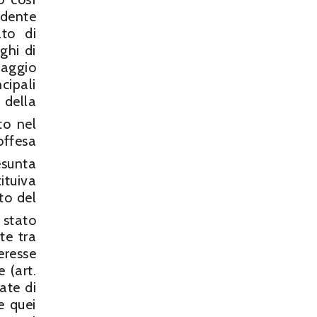
edente
ato di
ghi di
taggio
cipali
 della
to nel
offesa
sunta
ituiva
to del
 stato
te tra
eresse
 (art.
ate di
e quei