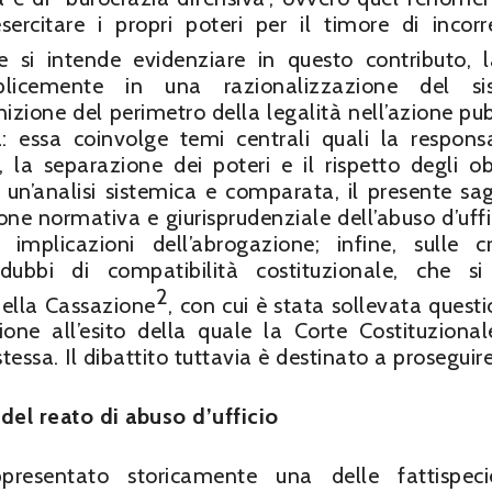
sercitare i propri poteri per il timore di incorr
e si intende evidenziare in questo contributo, 
licemente in una razionalizzazione del si
zione del perimetro della legalità nell’azione pub
a: essa coinvolge temi centrali quali la responsa
à, la separazione dei poteri e il rispetto degli ob
e un’analisi sistemica e comparata, il presente sag
one normativa e giurisprudenziale dell’abuso d’uffic
mplicazioni dell’abrogazione; infine, sulle cri
 dubbi di compatibilità costituzionale, che s
2
della Cassazione
, con cui è stata sollevata questi
zione all’esito della quale la Corte Costituzional
essa. Il dibattito tuttavia è destinato a proseguire
 del reato di abuso d’ufficio
presentato storicamente una delle fattispeci