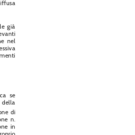
iffusa
le già
evanti
ne nel
essiva
umenti
ica se
 della
one di
one n.
one in
roprio