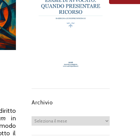
Archivio
iritto
lum
in
n modo
tto il