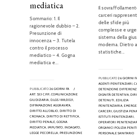
mediatica
Il sovraffollament
carceri rappresen
Sommario: 1. Il
delle sfide più
ragionevole dubbio – 2.
complesse e urgen
Presunzione di
sistema della gius
innocenza – 3. Tutela
moderna. Dietro a
contro il processo
statistiche...
mediatico – 4. Gogna
mediatica e...
PUBBLICATO
26 GIORNI F
AGENTI PENITENZIARI,
C
PUBBLICATO
26 GIORNI FA
/
DETENZIONE DIFFERENZI
ART. 533 C.P.P.,
COMUNICAZIONE
DIGNITÀ DETENTIVA,
DIRI
GIUDIZIARIA,
D.LGS. 188/2021,
DETENUTI,
EDILIZIA
DIFFAMAZIONE AGGRAVATA,
PENITENZIARIA,
EMERGE
DIRITTO ALL'OBLIO,
DIRITTO DI
CARCERI,
GIUSTIZIA PEN
CRONACA,
DIRITTO DI RETTIFICA,
ISTITUTI PENITENZIARI,
DIRITTO PENALE,
GOGNA
OPERATORI PENITENZIAR
MEDIATICA,
IMPUTATO,
INDAGATO,
ORGANICI POLIZIA PENIT
LEGGE PECORELLA,
PRESUNZIONE
PERSONALE SANITARIO