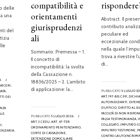
compatibilità e
rispondere
o delle
orientamenti
ta una
Abstract. Il prese
giurisprudenzi
contributo analizz
ti del
peculiare ed
ali
tizia
eccezionale cond
lle
nella quale l’impu
Sommario: Premessa – 1.
trova a rivestire l’
Il concetto di
di...
incompatibilità: la svolta
della Cassazione n.
A
/
18836/2025 – 2. L’ambito
ARCERI,
di applicazione: la...
PUBBLICATO
5 LUGLIO 2
ATA,
ART. 197-BIS C.P.P.,
DICHI
TTI DEI
AUTOINDIZIANTI,
DIFEN
D’UFFICIO,
DIRITTO AL SI
NZA
FACOLTÀ DI NON RISPON
ALE,
PUBBLICATO
5 LUGLIO 2026
/
FALSA TESTIMONIANZA,
I
ART. 3 CEDU,
ART. 47-TER
COLLEGATO,
IMPUTATO C
I,
ORDINAMENTO PENITENZIARIO,
IMPUTATO TESTIMONE,
P
ENZIARIA,
CORTE DI CASSAZIONE,
CONTRO L’AUTOINCRIMI
DETENZIONE DOMICILIARE