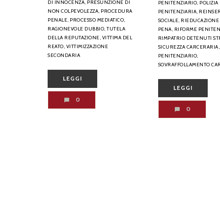
DI INNOCENZA,
PRESUNZIONE DI
PENITENZIARIO,
POLIZIA
NON COLPEVOLEZZA,
PROCEDURA
PENITENZIARIA,
REINSE
PENALE,
PROCESSO MEDIATICO,
SOCIALE,
RIEDUCAZIONE
RAGIONEVOLE DUBBIO,
TUTELA
PENA,
RIFORME PENITEN
DELLA REPUTAZIONE,
VITTIMA DEL
RIMPATRIO DETENUTI ST
REATO,
VITTIMIZZAZIONE
SICUREZZA CARCERARIA,
SECONDARIA
PENITENZIARIO,
SOVRAFFOLLAMENTO CA
LEGGI
LEGGI
0
0