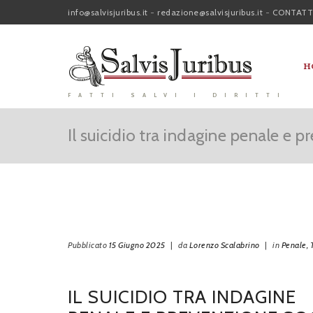
info@salvisjuribus.it
-
redazione@salvisjuribus.it
-
CONTATT
H
FATTI SALVI I DIRITTI
Il suicidio tra indagine penale e 
Pubblicato
15 Giugno 2025
|
da
Lorenzo Scalabrino
|
in
Penale,
IL SUICIDIO TRA INDAGINE