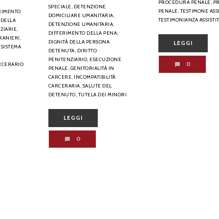
PROCEDURA PENALE,
P
SPECIALE,
DETENZIONE
PENALE,
TESTIMONE ASSI
RIMENTO
DOMICILIARE UMANITARIA,
TESTIMONIANZA ASSISTI
 DELLA
DETENZIONE UMANITARIA,
ZIARIE,
DIFFERIMENTO DELLA PENA,
RANIERI,
DIGNITÀ DELLA PERSONA
LEGGI
SISTEMA
DETENUTA,
DIRITTO
PENITENZIARIO,
ESECUZIONE
0
RCERARIO
PENALE,
GENITORIALITÀ IN
CARCERE,
INCOMPATIBILITÀ
CARCERARIA,
SALUTE DEL
DETENUTO,
TUTELA DEI MINORI
LEGGI
0