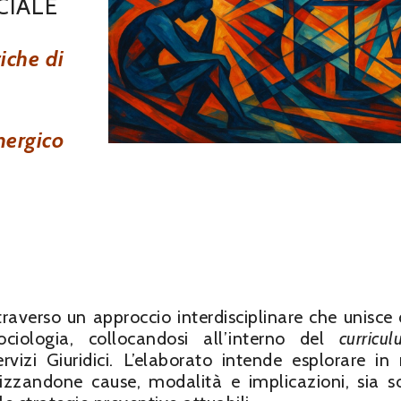
CIALE
tiche di
nergico
traverso un approccio interdisciplinare che unisce d
ciologia, collocandosi all’interno del
curricu
rvizi Giuridici. L’elaborato intende esplorare i
lizzandone cause, modalità e implicazioni, sia so