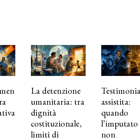
amen
La detenzione
Testimoni
ra
umanitaria: tra
assistita:
ativa
dignità
quando
costituzionale,
l’imputato
limiti di
non