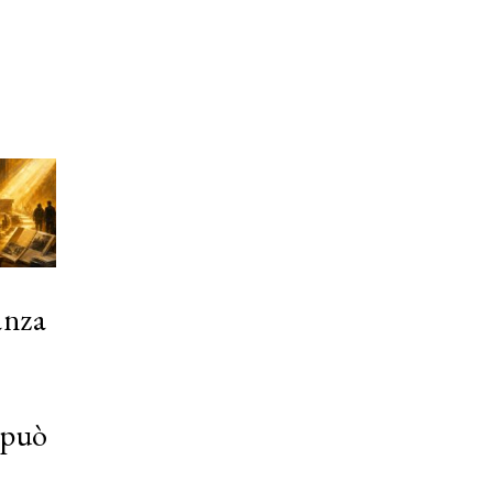
anza
 può