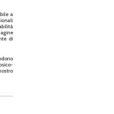
bile a
ionali
bilità
dagine
nte di
endono
psico-
nostro