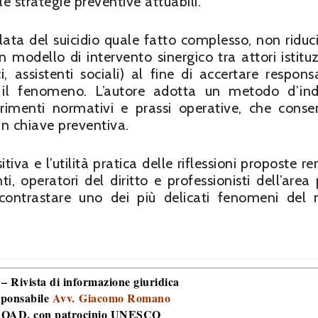
le strategie preventive attuabili.
colata del suicidio quale fatto complesso, non riduci
 modello di intervento sinergico tra attori istituz
, assistenti sociali) al fine di accertare responsa
e il fenomeno. L’autore adotta un metodo d’in
erimenti normativi e prassi operative, che conse
in chiave preventiva.
tiva e l’utilità pratica delle riflessioni proposte r
i, operatori del diritto e professionisti dell’area 
contrastare uno dei più delicati fenomeni del 
 – Rivista di informazione giuridica
sponsabile
Avv. Giacomo Romano
 ROAD
, con patrocinio UNESCO