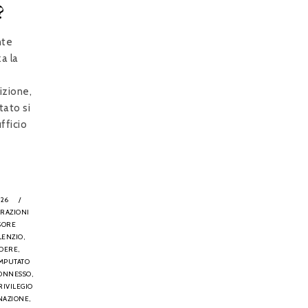
?
nte
a la
izione,
tato si
ufficio
026
/
ARAZIONI
SORE
LENZIO,
DERE,
MPUTATO
ONNESSO,
RIVILEGIO
NAZIONE,