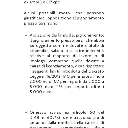
ex art 615 e 617 cpc.
Alcuni possibili motivi che possono
giustificare l’opposizione al pignoramento
presso terzi sono:
Violazione dei limiti del pignoramento:
Il pignoramento presso terzi, che abbia
ad oggetto somme dovute a titolo di
stipendio, salario o di altre indennità
relative al rapporto di lavoro o di
impiego, comprese quelle dovute a
causa di licenziamento, deve rispettare
i seguenti limiti, introdotti dal Decreto
Legge n. 16/2012: 1/10 per importi fino a
2.000 euro; 1/7 per importi da 2.000 a
5.000 euro; 1/5 per importi oltre i
5.000 euro
Omesso avviso ex articolo 50 del
D.P.R. n. 602/73: se è trascorso più di
un anno dalla notifica della cartella di
pagamento, l’espropriazione deve