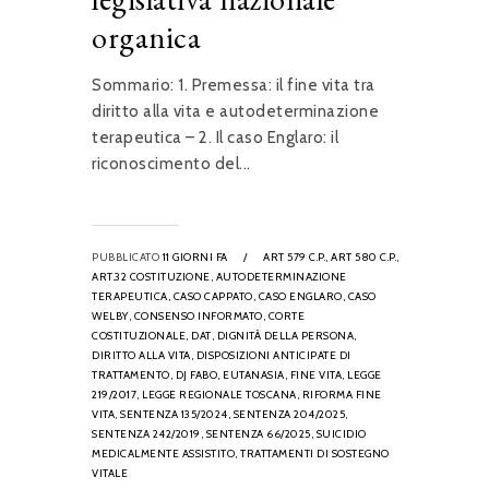
organica
Sommario: 1. Premessa: il fine vita tra
diritto alla vita e autodeterminazione
terapeutica – 2. Il caso Englaro: il
riconoscimento del...
PUBBLICATO
11 GIORNI FA
/
ART 579 C.P.,
ART 580 C.P.,
ART.32 COSTITUZIONE,
AUTODETERMINAZIONE
TERAPEUTICA,
CASO CAPPATO,
CASO ENGLARO,
CASO
WELBY,
CONSENSO INFORMATO,
CORTE
COSTITUZIONALE,
DAT,
DIGNITÀ DELLA PERSONA,
DIRITTO ALLA VITA,
DISPOSIZIONI ANTICIPATE DI
TRATTAMENTO,
DJ FABO,
EUTANASIA,
FINE VITA,
LEGGE
219/2017,
LEGGE REGIONALE TOSCANA,
RIFORMA FINE
VITA,
SENTENZA 135/2024,
SENTENZA 204/2025,
SENTENZA 242/2019,
SENTENZA 66/2025,
SUICIDIO
MEDICALMENTE ASSISTITO,
TRATTAMENTI DI SOSTEGNO
VITALE