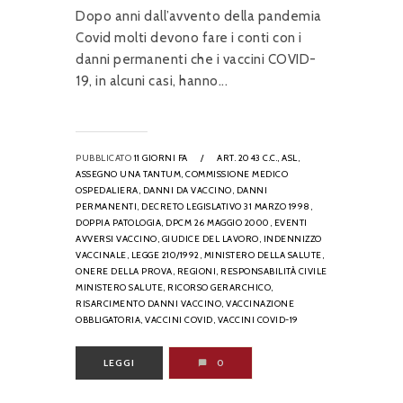
Dopo anni dall’avvento della pandemia
Covid molti devono fare i conti con i
danni permanenti che i vaccini COVID-
19, in alcuni casi, hanno...
PUBBLICATO
11 GIORNI FA
/
ART. 2043 C.C.,
ASL,
ASSEGNO UNA TANTUM,
COMMISSIONE MEDICO
OSPEDALIERA,
DANNI DA VACCINO,
DANNI
PERMANENTI,
DECRETO LEGISLATIVO 31 MARZO 1998,
DOPPIA PATOLOGIA,
DPCM 26 MAGGIO 2000,
EVENTI
AVVERSI VACCINO,
GIUDICE DEL LAVORO,
INDENNIZZO
VACCINALE,
LEGGE 210/1992,
MINISTERO DELLA SALUTE,
ONERE DELLA PROVA,
REGIONI,
RESPONSABILITÀ CIVILE
MINISTERO SALUTE,
RICORSO GERARCHICO,
RISARCIMENTO DANNI VACCINO,
VACCINAZIONE
OBBLIGATORIA,
VACCINI COVID,
VACCINI COVID-19
LEGGI
0