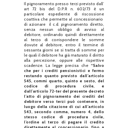
Il pignoramento presso terzi previsto dall’
art 72 bis del D.P.R n. 602/73 è un
particolare espediente di riscossione
coattiva che permette al concessionario
di azionare il c.d. pignoramento diretto,
senza nessun obbligo di avviso al
debitore, ordinando quindi direttamente
al terzo di corrispondere le somme
dovute al debitore, entro il termine di
sessanta giorni se si tratta di somme per
le quali il debitore ha già maturato il diritto
alla percezione, oppure alle rispettive
scadenze. La legge precisa che
“Salvo
che per i crediti pensionistici e fermo
restando quanto previsto dall’articolo
545, commi quarto, quinto e sesto, del
codice di procedura civile, e
dall’articolo 72-ter del presente decreto
l’atto di pignoramento dei crediti del
debitore verso terzi può contenere, in
luogo della citazione di cui all’articolo
543, secondo comma, numero 4, dello
stesso codice di procedura civile,
l’ordine al terzo di pagare il credito
direttamente al concessionario, fino a