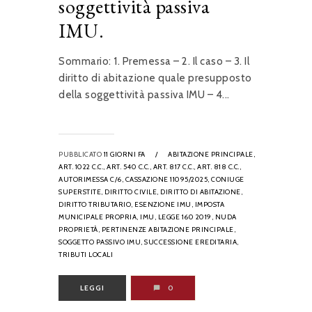
soggettività passiva
IMU.
Sommario: 1. Premessa – 2. Il caso – 3. Il
diritto di abitazione quale presupposto
della soggettività passiva IMU – 4...
PUBBLICATO
11 GIORNI FA
/
ABITAZIONE PRINCIPALE,
ART. 1022 C.C.,
ART. 540 C.C.,
ART. 817 C.C.,
ART. 818 C.C.,
AUTORIMESSA C/6,
CASSAZIONE 11095/2025,
CONIUGE
SUPERSTITE,
DIRITTO CIVILE,
DIRITTO DI ABITAZIONE,
DIRITTO TRIBUTARIO,
ESENZIONE IMU,
IMPOSTA
MUNICIPALE PROPRIA,
IMU,
LEGGE 160 2019,
NUDA
PROPRIETÀ,
PERTINENZE ABITAZIONE PRINCIPALE,
SOGGETTO PASSIVO IMU,
SUCCESSIONE EREDITARIA,
TRIBUTI LOCALI
LEGGI
0