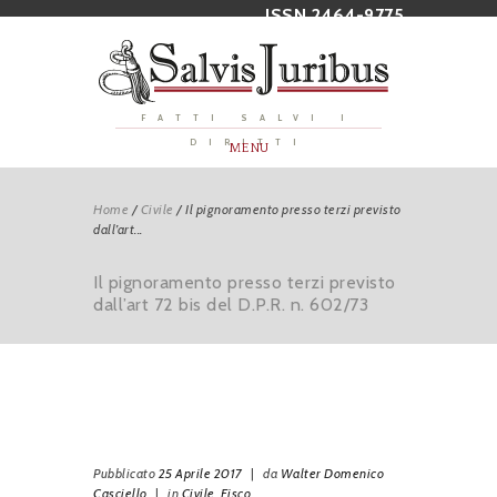
ISSN 2464-9775
FATTI SALVI I
DIRITTI
MENU
Home
/
Civile
/
Il pignoramento presso terzi previsto
dall’art...
Il pignoramento presso terzi previsto
dall’art 72 bis del D.P.R. n. 602/73
Pubblicato
25 Aprile 2017
|
da
Walter Domenico
Casciello
|
in
Civile,
Fisco