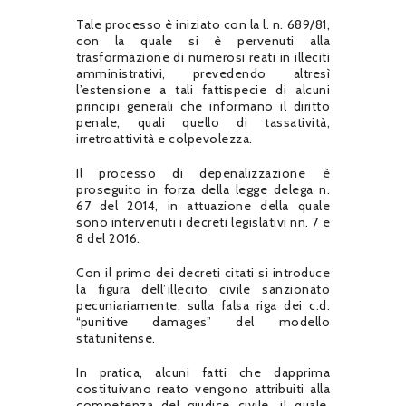
Tale processo è iniziato con la l. n. 689/81,
con la quale si è pervenuti alla
trasformazione di numerosi reati in illeciti
amministrativi, prevedendo altresì
l’estensione a tali fattispecie di alcuni
principi generali che informano il diritto
penale, quali quello di tassatività,
irretroattività e colpevolezza.
Il processo di depenalizzazione è
proseguito in forza della legge delega n.
67 del 2014, in attuazione della quale
sono intervenuti i decreti legislativi nn. 7 e
8 del 2016.
Con il primo dei decreti citati si introduce
la figura dell’illecito civile sanzionato
pecuniariamente, sulla falsa riga dei c.d.
“punitive damages” del modello
statunitense.
In pratica, alcuni fatti che dapprima
costituivano reato vengono attribuiti alla
competenza del giudice civile, il quale,