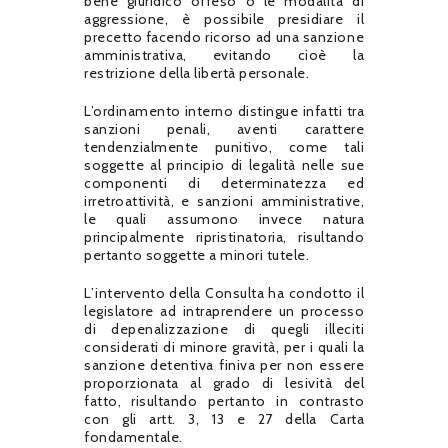
bene giuridico offeso o le modalità di
aggressione, è possibile presidiare il
precetto facendo ricorso ad una sanzione
amministrativa, evitando cioè la
restrizione della libertà personale.
L’ordinamento interno distingue infatti tra
sanzioni penali, aventi carattere
tendenzialmente punitivo, come tali
soggette al principio di legalità nelle sue
componenti di determinatezza ed
irretroattività, e sanzioni amministrative,
le quali assumono invece natura
principalmente ripristinatoria, risultando
pertanto soggette a minori tutele.
L’intervento della Consulta ha condotto il
legislatore ad intraprendere un processo
di depenalizzazione di quegli illeciti
considerati di minore gravità, per i quali la
sanzione detentiva finiva per non essere
proporzionata al grado di lesività del
fatto, risultando pertanto in contrasto
con gli artt. 3, 13 e 27 della Carta
fondamentale.