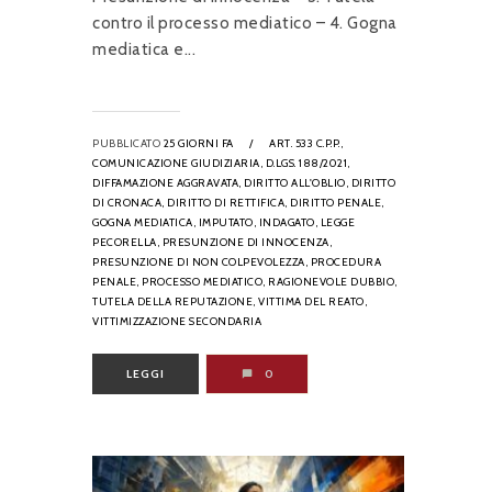
contro il processo mediatico – 4. Gogna
mediatica e...
PUBBLICATO
25 GIORNI FA
/
ART. 533 C.P.P.,
COMUNICAZIONE GIUDIZIARIA,
D.LGS. 188/2021,
DIFFAMAZIONE AGGRAVATA,
DIRITTO ALL'OBLIO,
DIRITTO
DI CRONACA,
DIRITTO DI RETTIFICA,
DIRITTO PENALE,
GOGNA MEDIATICA,
IMPUTATO,
INDAGATO,
LEGGE
PECORELLA,
PRESUNZIONE DI INNOCENZA,
PRESUNZIONE DI NON COLPEVOLEZZA,
PROCEDURA
PENALE,
PROCESSO MEDIATICO,
RAGIONEVOLE DUBBIO,
TUTELA DELLA REPUTAZIONE,
VITTIMA DEL REATO,
VITTIMIZZAZIONE SECONDARIA
LEGGI
0