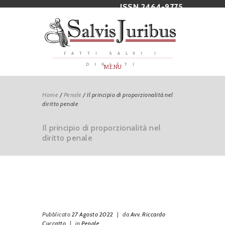
ISSN 2464-9775
FATTI SALVI I
DIRITTI
MENU
Home
/
Penale
/
Il principio di proporzionalità nel
diritto penale
Il principio di proporzionalità nel
diritto penale
Pubblicato
27 Agosto 2022
|
da
Avv. Riccardo
Cuccatto
|
in
Penale