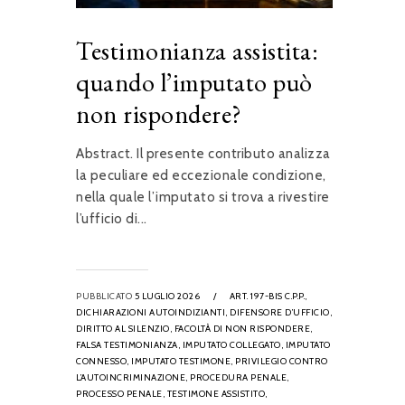
Testimonianza assistita:
quando l’imputato può
non rispondere?
Abstract. Il presente contributo analizza
la peculiare ed eccezionale condizione,
nella quale l’imputato si trova a rivestire
l’ufficio di...
PUBBLICATO
5 LUGLIO 2026
/
ART. 197-BIS C.P.P.,
DICHIARAZIONI AUTOINDIZIANTI,
DIFENSORE D’UFFICIO,
DIRITTO AL SILENZIO,
FACOLTÀ DI NON RISPONDERE,
FALSA TESTIMONIANZA,
IMPUTATO COLLEGATO,
IMPUTATO
CONNESSO,
IMPUTATO TESTIMONE,
PRIVILEGIO CONTRO
L’AUTOINCRIMINAZIONE,
PROCEDURA PENALE,
PROCESSO PENALE,
TESTIMONE ASSISTITO,