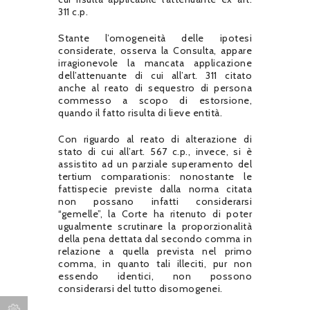
311 c.p.
Stante l’omogeneità delle ipotesi
considerate, osserva la Consulta, appare
irragionevole la mancata applicazione
dell’attenuante di cui all’art. 311 citato
anche al reato di sequestro di persona
commesso a scopo di estorsione,
quando il fatto risulta di lieve entità.
Con riguardo al reato di alterazione di
stato di cui all’art. 567 c.p., invece, si è
assistito ad un parziale superamento del
tertium comparationis: nonostante le
fattispecie previste dalla norma citata
non possano infatti considerarsi
“gemelle”, la Corte ha ritenuto di poter
ugualmente scrutinare la proporzionalità
della pena dettata dal secondo comma in
relazione a quella prevista nel primo
comma, in quanto tali illeciti, pur non
essendo identici, non possono
considerarsi del tutto disomogenei.