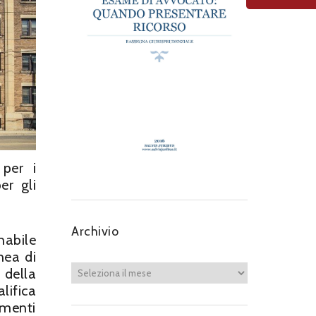
 per i
er gli
Archivio
nabile
nea di
 della
lifica
ementi