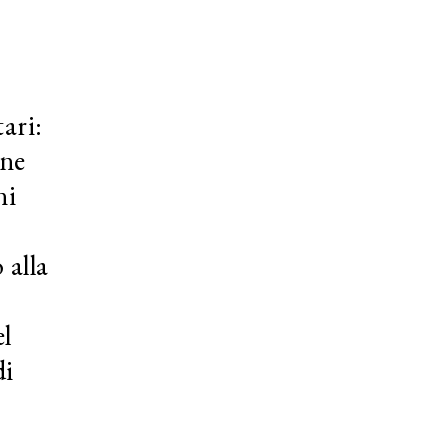
ari:
one
ni
 alla
el
di