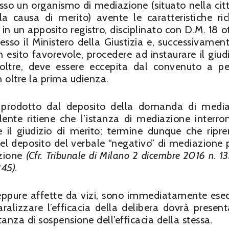
esso un organismo di mediazione (situato nella cit
la causa di merito) avente le caratteristiche ric
o in un apposito registro, disciplinato con D.M. 18 o
sso il Ministero della Giustizia e, successivament
esito favorevole, procedere ad instaurare il giudi
inoltre, deve essere eccepita dal convenuto a p
 oltre la prima udienza.
to prodotto dal deposito della domanda di medi
lente ritiene che l’istanza di mediazione interro
re il giudizio di merito; termine dunque che ripr
 deposito del verbale “negativo” di mediazione 
azione
(Cfr. Tribunale di Milano 2 dicembre 2016 n. 1
245).
seppure affette da vizi, sono immediatamente esec
alizzare l’efficacia della delibera dovrà present
anza di sospensione dell’efficacia della stessa.