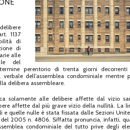
IONE
elibere
rt. 1137
ilità di
zione di
rie alle
lle del
ermine perentorio di trenta giorni decorrenti
el verbale dell’assemblea condominiale mentre p
lla delibera assembleare.
plica solamente alle delibere affette dal vizio sa
bere affette dal più grave vizio della nullità. La li
 e quelle nulle è stata fissata dalle Sezioni Unite
el 2005 n. 4806. Siffatta pronuncia, infatti, qua
assemblea condominiale del tutto prive degli el