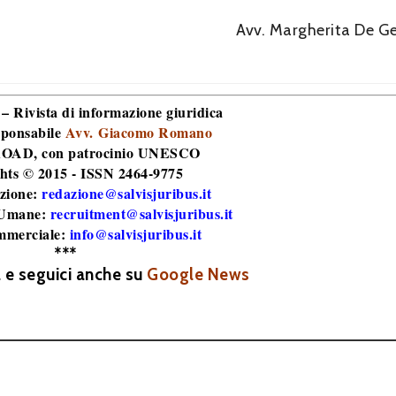
Avv. Margherita De G
 – Rivista di informazione giuridica
sponsabile
Avv. Giacomo Romano
 ROAD
, con patrocinio UNESCO
hts © 2015 - ISSN 2464-9775
zione:
redazione@salvisjuribus.it
 Umane:
recruitment@salvisjuribus.it
mmerciale:
info@salvisjuribus.it
***
a e seguici anche su
Google News