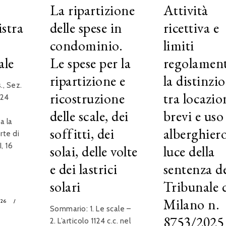
La ripartizione
Attività
istra
delle spese in
ricettiva e
condominio.
limiti
ale
Le spese per la
regolament
ripartizione e
la distinzi
, Sez.
ricostruzione
tra locazio
024
delle scale, dei
brevi e uso
a la
soffitti, dei
alberghiero
rte di
, 16
solai, delle volte
luce della
e dei lastrici
sentenza d
solari
Tribunale 
Milano n.
026
/
Sommario: 1. Le scale –
8753/2025
2. L’articolo 1124 c.c. nel