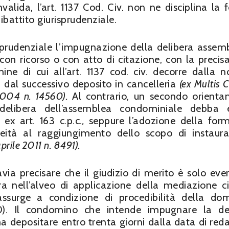
valida, l’art. 1137 Cod. Civ. non ne disciplina la 
ibattito giurisprudenziale.
prudenziale l’impugnazione della delibera assem
con ricorso o con atto di citazione, con la precis
ne di cui all’art. 1137 cod. civ. decorre dalla no
n dal successivo deposito in cancelleria
(ex Multis C
2004 n. 14560).
Al contrario, un secondo orient
delibera dell’assemblea condominiale debba e
ex art. 163 c.p.c.
,
seppure l’adozione della for
eità al raggiungimento dello scopo di instaur
prile 2011 n. 8491).
ia precisare che il giudizio di merito è solo eve
a nell’alveo di applicazione della mediazione ci
assurge a condizione di procedibilità della d
10). Il condomino che intende impugnare la de
 depositare entro trenta giorni dalla data di red