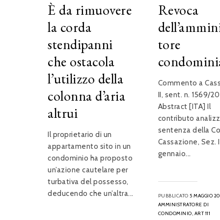
È da rimuovere
Revoca
la corda
dell’ammin
stendipanni
tore
che ostacola
condomini
l’utilizzo della
Commento a Cass.
colonna d’aria
II, sent. n. 1569/2
Abstract [ITA] Il
altrui
contributo analizz
sentenza della Co
Il proprietario di un
Cassazione, Sez. II
appartamento sito in un
gennaio...
condominio ha proposto
un’azione cautelare per
turbativa del possesso,
deducendo che un’altra...
PUBBLICATO
5 MAGGIO 2
AMMINISTRATORE DI
CONDOMINIO,
ART 111