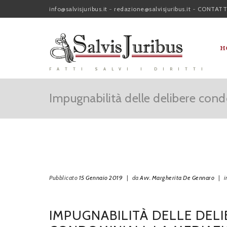
info@salvisjuribus.it
-
redazione@salvisjuribus.it
-
CONTATT
H
FATTI SALVI I DIRITTI
Impugnabilità delle delibere cond
Pubblicato
15 Gennaio 2019
|
da
Avv. Margherita De Gennaro
|
i
IMPUGNABILITÀ DELLE DELI