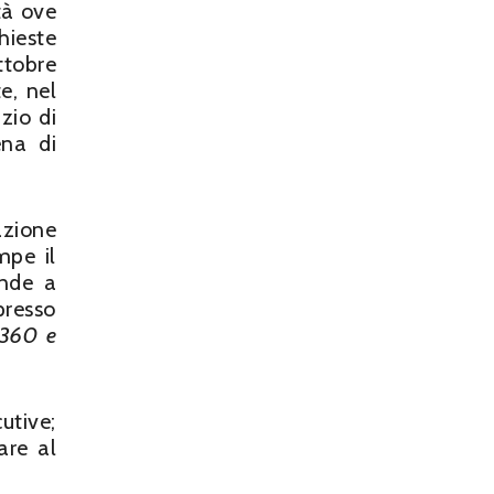
tà ove
hieste
ttobre
e, nel
zio di
ena di
azione
mpe il
ende a
presso
3360 e
utive;
are al