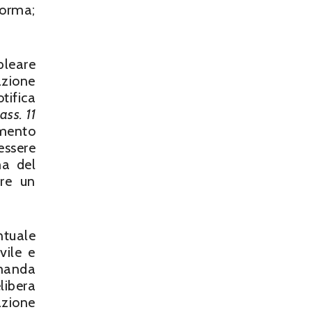
forma;
bleare
azione
tifica
ass. 11
amento
ssere
ma del
are un
ntuale
vile e
omanda
libera
azione