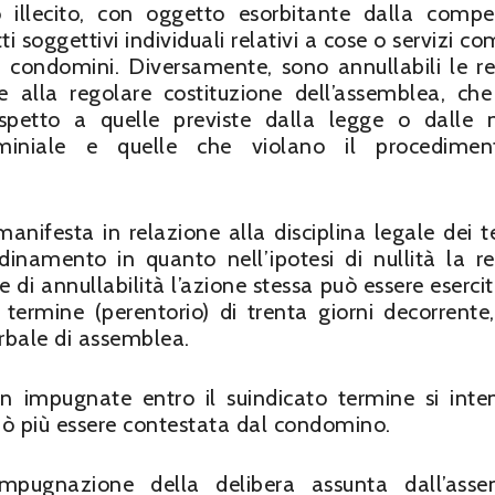
o illecito, con oggetto esorbitante dalla comp
ti soggettivi individuali relativi a cose o servizi c
i condomini. Diversamente, sono annullabili le re
e alla regolare costituzione dell’assemblea, ch
ispetto a quelle previste dalla legge o dalle
iniale e quelle che violano il procedimen
manifesta in relazione alla disciplina legale dei t
rdinamento in quanto nell’ipotesi di nullità la re
e di annullabilità l’azione stessa può essere esercit
l termine (perentorio) di trenta giorni decorrente,
erbale di assemblea.
on impugnate entro il suindicato termine si int
può più essere contestata dal condomino.
impugnazione della delibera assunta dall’ass