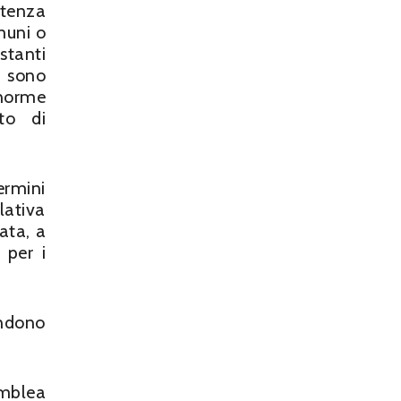
etenza
omuni o
stanti
e sono
 norme
to di
ermini
lativa
ata, a
 per i
endono
emblea