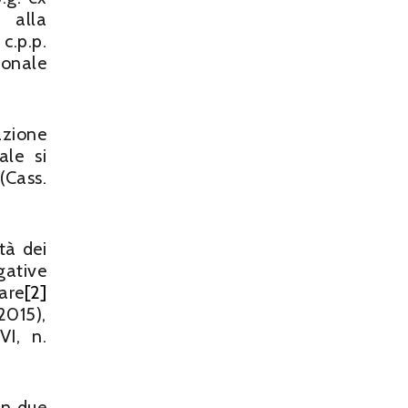
o alla
c.p.p.
sonale
uazione
ale si
(Cass.
tà dei
gative
are
[2]
2015),
VI, n.
 in due