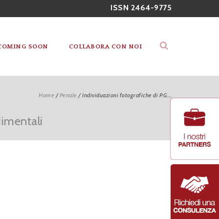
ISSN 2464-9775
COMING SOON
COLLABORA CON NOI
Home
/
Penale
/
Individuazioni fotografiche di P.G....
dimentali