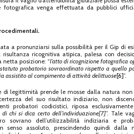
isura il vaglio d’attendibilità giudiziale possa este
e fotografica venga effettuata da pubblici uffici
procedimentali.
 a pronunziarsi sulla possibilità per il Gip di es
a risultanza ricognitiva atipica, palesa con decisi
 netta posizione: “
l’atto di ricognizione fotografica 
 statuto probatorio sovraordinato rispetto a quello p
a assistito al compimento di attività delittuose
[6]
”.
e di legittimità prende le mosse dalla natura non 
a certezza del suo risultato indiziario, non disce
nti probatori codicistici, riposa esclusivamente
di chi si dica certo dell’individuazione
[7]
”. Tale vag
o sovrano dell’utilizzabilità indiziaria e prob
 in senso assoluto, prescindendo quindi dalla 