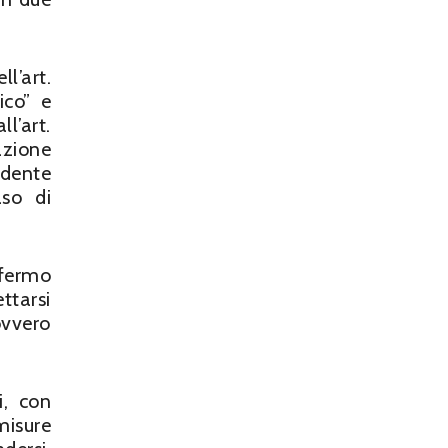
l’art.
ico” e
l’art.
azione
udente
aso di
 fermo
ttarsi
ovvero
i, con
misure