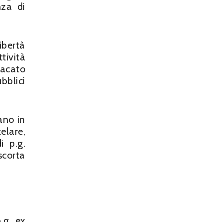
nza di
ibertà
ività
dacato
bblici
ano in
elare,
i p.g.
scorta
.g. ex