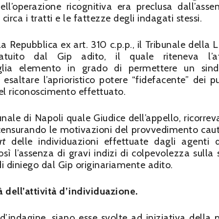
dell’operazione ricognitiva era preclusa dall’asse
irca i tratti e le fattezze degli indagati stessi.
a Repubblica ex art. 310 c.p.p., il Tribunale della L
tuito dal Gip adito, il quale riteneva l’att
oglia elemento in grado di permettere un sin
saltare l’aprioristico potere “fidefacente” dei pu
 del riconoscimento effettuato.
nale di Napoli quale Giudice dell’appello, ricorrev
i censurando le motivazioni del provvedimento caut
rt
delle individuazioni effettuate dagli agenti d
ì l’assenza di gravi indizi di colpevolezza sulla 
 diniego dal Gip originariamente adito.
à dell’attività d’individuazione.
d’indagine, siano esse svolte ad iniziativa della p