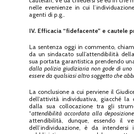
cautelari, v’è da chiedersi se ed in che m
nelle evenienze in cui l’individuazion
agenti di p.g..
IV. Efficacia “fidefacente” e cautele 
La sentenza oggi in commento, chiamata
da un sindacato sull’attendibilità dell
sua portata garantistica prendendo una
dalla polizia giudiziaria non gode di uno
essere da qualsiasi altro soggetto che abbi
La conclusione a cui perviene il Giudic
dell’attività individuativa, giacché l
dalla sua collocazione tra gli strume
“
attendibilità accordata alla deposizione 
attendibilità, dunque, essendo il ver
dell’individuazione, è da intendersi