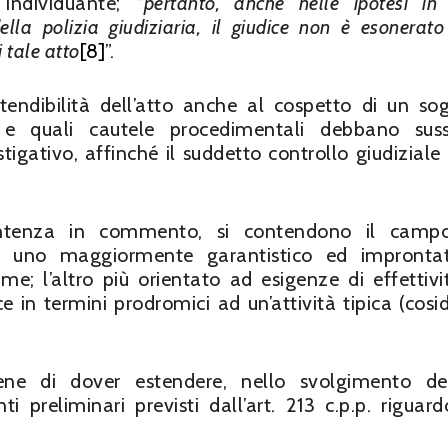
individuante; “
pertanto, anche nelle ipotesi in 
lla polizia giudiziaria, il giudice non è esonerato
 tale atto
[8]
”.
ttendibilità dell’atto anche al cospetto di un so
e e quali cautele procedimentali debbano suss
igativo, affinché il suddetto controllo giudiziale
ntenza in commento, si contendono il camp
nti: uno maggiormente garantistico ed impront
me; l’altro più orientato ad esigenze di effettivi
 in termini prodromici ad un’attività tipica (cosi
tiene di dover estendere, nello svolgimento del
i preliminari previsti dall’art. 213 c.p.p. riguard