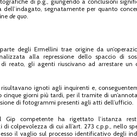
tografiche di p.g., giungendo a conclusioni signifi
fesa dell’indagato, segnatamente per quanto conce
gine
de
quo
.
parte degli Ermellini trae origine da un’operazi
inalizzata alla repressione dello spaccio di so
 di reato, gli agenti riuscivano ad arrestare un 
 risultavano ignoti agli inquirenti e, conseguente
cinque giorni più tardi, per il tramite di un’annot
isione di fotogrammi presenti agli atti dell’ufficio.
 il Gip competente ha rigettato l’istanza restr
di colpevolezza di cui all’art. 273 c.p.p., nello spe
sso il vaglio sul processo identificativo degli ind