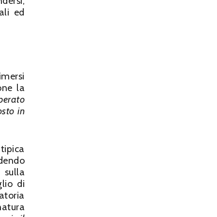
ndersi,
ali ed
imersi
one la
operato
osto in
tipica
ndendo
 sulla
lio di
atoria
natura