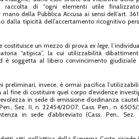
 raccolta di “ogni elementi utile finalizzat
 mano della Pubblica Accusa ai sensi dell’art. 361 
no dalla tipicità dell’accertamento ricognitivo per
che costituisce un mezzo di prova
ex lege
, l’individ
oria “atipica”, la cui utilizzabilità dibattiment
 ed è soggetta al libero convincimento giudiziale 
 preliminari, invece, è ormai pacifica l’utilizzabili
a al fine di costituire quel corpo d’evidenze investi
lpevolezza in sede di emissione d’ordinanza cautel
 Pen., Sez. II, n. 22454/2007; Cass. Pen., n. 6505/
enza in sede d’abbreviato (Cass. Pen., Sez. 
ddetti atti, nell’ottica della Suprema Corte, risiede