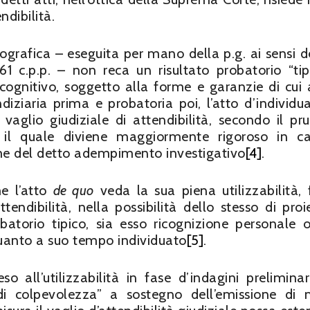
ndibilità.
grafica – eseguita per mano della p.g. ai sensi del
61 c.p.p. – non reca un risultato probatorio “tip
ognitivo, soggetto alla forme e garanzie di cui al
indiziaria prima e probatoria poi, l’atto d’individu
 vaglio giudiziale di attendibilità, secondo il pr
 il quale diviene maggiormente rigoroso in c
orme del detto adempimento investigativo
[4]
.
me l’atto
de quo
veda la sua piena utilizzabilità,
tendibilità, nella possibilità dello stesso di proie
torio tipico, sia esso ricognizione personale 
quanto a suo tempo individuato
[5]
.
so all’utilizzabilità in fase d’indagini preliminar
 di colpevolezza” a sostegno dell’emissione di 