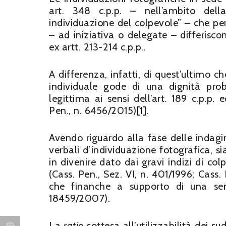
art. 348 c.p.p. – nell’ambito della
individuazione del colpevole” – che per
– ad iniziativa o delegate – differisco
ex artt. 213-214 c.p.p..
A differenza, infatti, di quest’ultimo 
individuale gode di una dignità probat
legittima ai sensi dell’art. 189 c.p.p.
Pen., n. 6456/2015)
[1]
.
Avendo riguardo alla fase delle indagini
verbali d’individuazione fotografica, si
in divenire dato dai gravi indizi di co
(Cass. Pen., Sez. VI, n. 401/1996; Cass.
che finanche a supporto di una sent
18459/2007).
La
ratio
sottesa all’utilizzabilità dei su