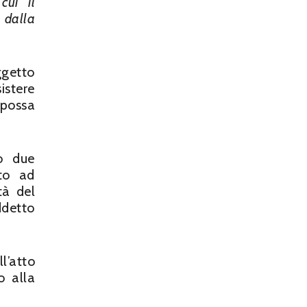
cui il
 dalla
ggetto
istere
 possa
o due
ato ad
tà del
ddetto
l’atto
o alla