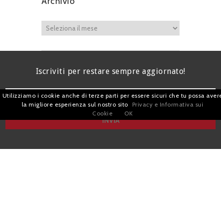
Archivio
Iscriviti per restare sempre aggiornato!
Utilizziamo i cookie anche di terze parti per essere sicuri che tu possa aver
la migliore esperienza sul nostro sito
Privacy e Informativa sui
Cookie
OK
I agree terms and conditions.*
| Avv. Giacomo Romano |
Piazza di Campitelli, 2 - 00186 Roma | P.I.
07880501213 |
Pubblicità
e
Privacy