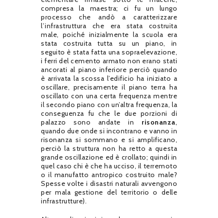
compresa la maestra; ci fu un lungo
processo che andò a caratterizzare
l’infrastruttura che era stata costruita
male, poiché inizialmente la scuola era
stata costruita tutta su un piano, in
seguito è stata fatta una sopraelevazione,
i ferri del cemento armato non erano stati
ancorati al piano inferiore perciò quando
è arrivata la scossa l’edificio ha iniziato a
oscillare, precisamente il piano terra ha
oscillato con una certa frequenza mentre
il secondo piano con un’altra frequenza, la
conseguenza fu che le due porzioni di
palazzo sono andate in
risonanza
,
quando due onde si incontrano e vanno in
risonanza si sommano e si amplificano,
perciò la struttura non ha retto a questa
grande oscillazione ed è crollato; quindi in
quel caso chi è che ha ucciso, il terremoto
o il manufatto antropico costruito male?
Spesse volte i disastri naturali avvengono
per mala gestione del territorio o delle
infrastrutture).