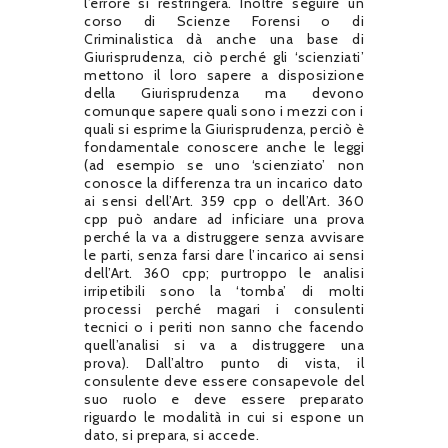
l’errore si restringerà. Inoltre seguire un
corso di Scienze Forensi o di
Criminalistica dà anche una base di
Giurisprudenza, ciò perché gli ‘scienziati’
mettono il loro sapere a disposizione
della Giurisprudenza ma devono
comunque sapere quali sono i mezzi con i
quali si esprime la Giurisprudenza, perciò è
fondamentale conoscere anche le leggi
(ad esempio se uno ‘scienziato’ non
conosce la differenza tra un incarico dato
ai sensi dell’Art. 359 cpp o dell’Art. 360
cpp può andare ad inficiare una prova
perché la va a distruggere senza avvisare
le parti, senza farsi dare l’incarico ai sensi
dell’Art. 360 cpp; purtroppo le analisi
irripetibili sono la ‘tomba’ di molti
processi perché magari i consulenti
tecnici o i periti non sanno che facendo
quell’analisi si va a distruggere una
prova). Dall’altro punto di vista, il
consulente deve essere consapevole del
suo ruolo e deve essere preparato
riguardo le modalità in cui si espone un
dato, si prepara, si accede.