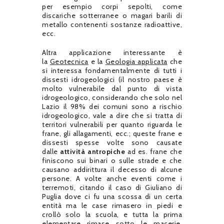
per esempio corpi sepolti, come
discariche sotterranee o magari barili di
metallo contenenti sostanze radioattive,
ecc.
Altra applicazione interessante è
la
Geotecnica
e la
Geologia applicata
che
si interessa fondamentalmente di tutti i
dissesti idrogeologici (il nostro paese è
molto vulnerabile dal punto di vista
idrogeologico, considerando che solo nel
Lazio il 98% dei comuni sono a rischio
idrogeologico, vale a dire che si tratta di
territori vulnerabili per quanto riguarda le
frane, gli allagamenti, ecc.; queste frane e
dissesti spesse volte sono causate
dalle
attività antropiche
ad es. frane che
finiscono sui binari o sulle strade e che
causano addirittura il decesso di alcune
persone. A volte anche eventi come i
terremoti, citando il caso di Giuliano di
Puglia dove ci fu una scossa di un certa
entità ma le case rimasero in piedi e
crollò solo la scuola, e tutta la prima
elementare rimase sotto le macerie,