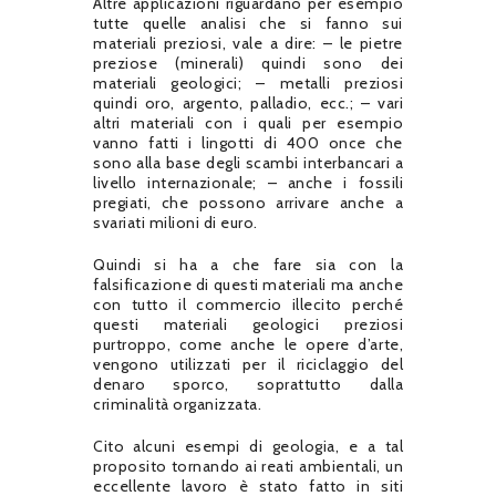
Altre applicazioni riguardano per esempio
tutte quelle analisi che si fanno sui
materiali preziosi, vale a dire: – le pietre
preziose (minerali) quindi sono dei
materiali geologici; – metalli preziosi
quindi oro, argento, palladio, ecc.; – vari
altri materiali con i quali per esempio
vanno fatti i lingotti di 400 once che
sono alla base degli scambi interbancari a
livello internazionale; – anche i fossili
pregiati, che possono arrivare anche a
svariati milioni di euro.
Quindi si ha a che fare sia con la
falsificazione di questi materiali ma anche
con tutto il commercio illecito perché
questi materiali geologici preziosi
purtroppo, come anche le opere d’arte,
vengono utilizzati per il riciclaggio del
denaro sporco, soprattutto dalla
criminalità organizzata.
Cito alcuni esempi di geologia, e a tal
proposito tornando ai reati ambientali, un
eccellente lavoro è stato fatto in siti