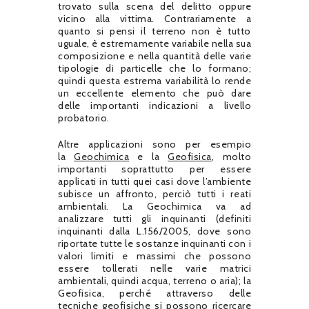
trovato sulla scena del delitto oppure
vicino alla vittima. Contrariamente a
quanto si pensi il terreno non è tutto
uguale, è estremamente variabile nella sua
composizione e nella quantità delle varie
tipologie di particelle che lo formano;
quindi questa estrema variabilità lo rende
un eccellente elemento che può dare
delle importanti indicazioni a livello
probatorio.
Altre applicazioni sono per esempio
la
Geochimica
e la
Geofisica
, molto
importanti soprattutto per essere
applicati in tutti quei casi dove l’ambiente
subisce un affronto, perciò tutti i reati
ambientali. La Geochimica va ad
analizzare tutti gli inquinanti (definiti
inquinanti dalla L.156/2005, dove sono
riportate tutte le sostanze inquinanti con i
valori limiti e massimi che possono
essere tollerati nelle varie matrici
ambientali, quindi acqua, terreno o aria); la
Geofisica, perché attraverso delle
tecniche geofisiche si possono ricercare