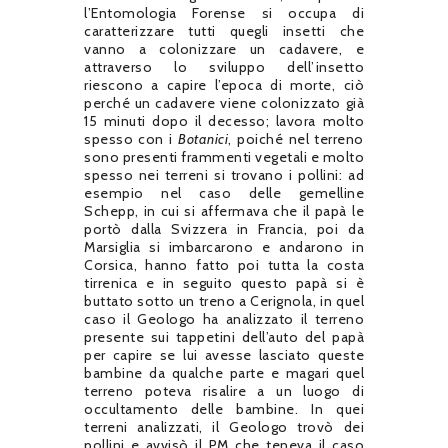
l’Entomologia Forense si occupa di
caratterizzare tutti quegli insetti che
vanno a colonizzare un cadavere, e
attraverso lo sviluppo dell’insetto
riescono a capire l’epoca di morte, ciò
perché un cadavere viene colonizzato già
15 minuti dopo il decesso; lavora molto
spesso con i
Botanici
, poiché nel terreno
sono presenti frammenti vegetali e molto
spesso nei terreni si trovano i pollini: ad
esempio nel caso delle gemelline
Schepp, in cui si affermava che il papà le
portò dalla Svizzera in Francia, poi da
Marsiglia si imbarcarono e andarono in
Corsica, hanno fatto poi tutta la costa
tirrenica e in seguito questo papà si è
buttato sotto un treno a Cerignola, in quel
caso il Geologo ha analizzato il terreno
presente sui tappetini dell’auto del papà
per capire se lui avesse lasciato queste
bambine da qualche parte e magari quel
terreno poteva risalire a un luogo di
occultamento delle bambine. In quei
terreni analizzati, il Geologo trovò dei
pollini e avvisò il PM che teneva il caso