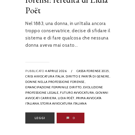
Poët
Nel 1883, una donna, in un’Italia ancora
troppo conservatrice, decise di sfidare il
sistema e di fare qualcosa che nessuna
donna aveva mai osato...
PUBBLICATO
4 APRILE 2026
/
CASSA FORENSE 2025,
CRISI AVVOCATURA ITALIA,
DIRITTO E PARITÀ DI GENERE,
DONNE NELLA PROFESSIONE FORENSE,
EMANCIPAZIONE FEMMINILE DIRITTO,
EVOLUZIONE
PROFESSIONE LEGALE,
FUTURO AVVOCATURA,
GIOVANI
AVVOCATI CARRIERA,
LIDIA POËT,
PRIMA AVVOCATA
ITALIANA,
STORIA AVVOCATURA ITALIANA
LEGGI
0