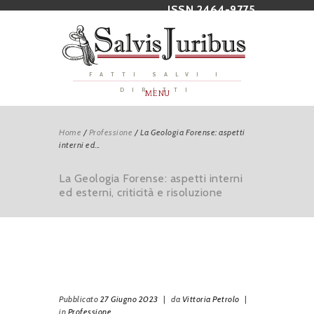
ISSN 2464-9775
FATTI SALVI I
DIRITTI
MENU
Home
/
Professione
/
La Geologia Forense: aspetti
interni ed...
La Geologia Forense: aspetti interni
ed esterni, criticità e risoluzione
Pubblicato
27 Giugno 2023
|
da
Vittoria Petrolo
|
in
Professione