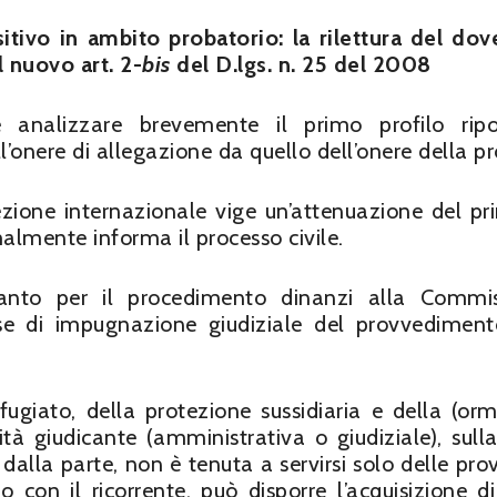
sitivo in ambito probatorio: la rilettura del dov
 nuovo art. 2-
bis
del D.lgs. n. 25 del 2008
e analizzare brevemente il primo profilo ripo
ll’onere di allegazione da quello dell’onere della p
ezione internazionale vige un’attenuazione del pri
malmente informa il processo civile.
tanto per il procedimento dinanzi alla Commi
fase di impugnazione giudiziale del provvedimen
rifugiato, della protezione sussidiaria e della (or
ità giudicante (amministrativa o giudiziale), sull
ti dalla parte, non è tenuta a servirsi solo delle pr
 con il ricorrente, può disporre l’acquisizione di