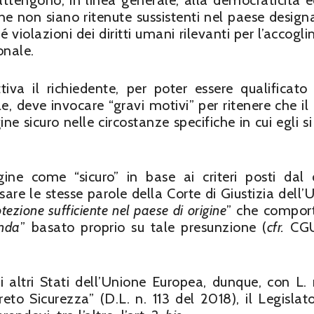
e attengono, in linea generale, alla democraticità e
he non siano ritenute sussistenti nel paese designa
é violazioni dei diritti umani rilevanti per l’accogl
onale.
va il richiedente, per poter essere qualificato
e, deve invocare “gravi motivi” per ritenere che il
ne sicuro nelle circostanze specifiche in cui egli si
ine come “sicuro” in base ai criteri posti dal d
are le stesse parole della Corte di Giustizia dell’
tezione sufficiente nel paese di origine
” che compor
anda
” basato proprio su tale presunzione (
cfr.
CGU
i altri Stati dell’Unione Europea, dunque, con L. 
eto Sicurezza” (D.L. n. 113 del 2018), il Legislat