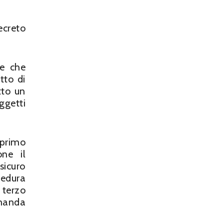
ecreto
de che
tto di
tto un
ggetti
 primo
one il
sicuro
cedura
 terzo
omanda