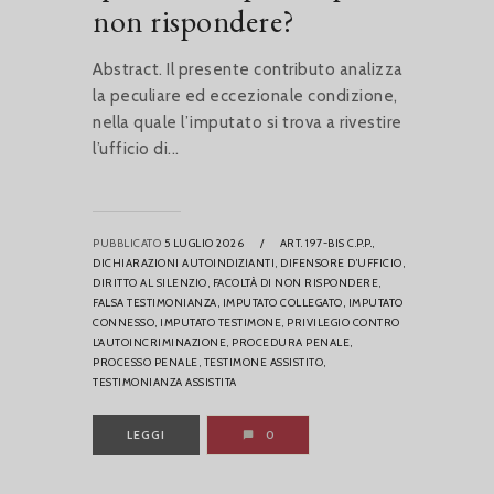
non rispondere?
Abstract. Il presente contributo analizza
la peculiare ed eccezionale condizione,
nella quale l’imputato si trova a rivestire
l’ufficio di...
PUBBLICATO
5 LUGLIO 2026
/
ART. 197-BIS C.P.P.,
DICHIARAZIONI AUTOINDIZIANTI,
DIFENSORE D’UFFICIO,
DIRITTO AL SILENZIO,
FACOLTÀ DI NON RISPONDERE,
FALSA TESTIMONIANZA,
IMPUTATO COLLEGATO,
IMPUTATO
CONNESSO,
IMPUTATO TESTIMONE,
PRIVILEGIO CONTRO
L’AUTOINCRIMINAZIONE,
PROCEDURA PENALE,
PROCESSO PENALE,
TESTIMONE ASSISTITO,
TESTIMONIANZA ASSISTITA
LEGGI
0