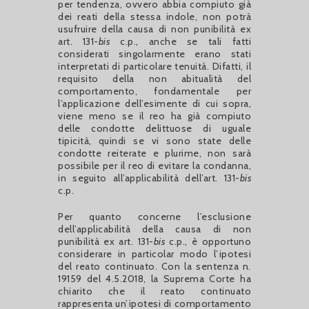
per tendenza, ovvero abbia compiuto già
dei reati della stessa indole, non potrà
usufruire della causa di non punibilità ex
art. 131-
bis
c.p., anche se tali fatti
considerati singolarmente erano stati
interpretati di particolare tenuità. Difatti, il
requisito della non abitualità del
comportamento, fondamentale per
l’applicazione dell’esimente di cui sopra,
viene meno se il reo ha già compiuto
delle condotte delittuose di uguale
tipicità, quindi se vi sono state delle
condotte reiterate e plurime, non sarà
possibile per il reo di evitare la condanna,
in seguito all’applicabilità dell’art. 131-
bis
c.p.
Per quanto concerne l’esclusione
dell’applicabilità della causa di non
punibilità ex art. 131-
bis
c.p., è opportuno
considerare in particolar modo l’ipotesi
del reato continuato. Con la sentenza n.
19159 del 4.5.2018, la Suprema Corte ha
chiarito che il reato continuato
rappresenta un’ipotesi di comportamento