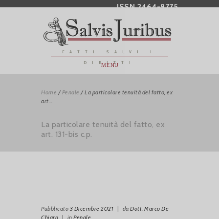
ISSN 2464-9775
FATTI SALVI I
DIRITTI
MENU
Home
/
Penale
/
La particolare tenuità del fatto, ex
art...
La particolare tenuità del fatto, ex
art. 131-bis c.p.
Pubblicato
3 Dicembre 2021
|
da
Dott. Marco De
Chiara
|
in
Penale