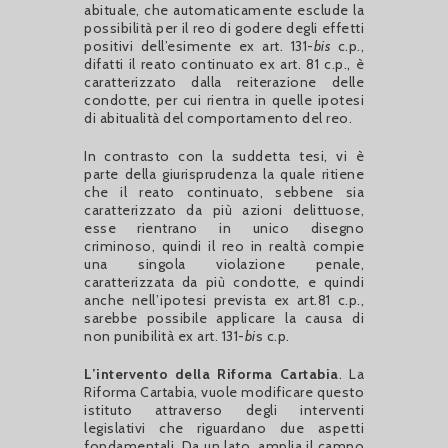
abituale, che automaticamente esclude la
possibilità per il reo di godere degli effetti
positivi dell’esimente ex art. 131-
bis
c.p.,
difatti il reato continuato ex art. 81 c.p., è
caratterizzato dalla reiterazione delle
condotte, per cui rientra in quelle ipotesi
di abitualità del comportamento del reo.
In contrasto con la suddetta tesi, vi è
parte della giurisprudenza la quale ritiene
che il reato continuato, sebbene sia
caratterizzato da più azioni delittuose,
esse rientrano in unico disegno
criminoso, quindi il reo in realtà compie
una singola violazione penale,
caratterizzata da più condotte, e quindi
anche nell’ipotesi prevista ex art.81 c.p.,
sarebbe possibile applicare la causa di
non punibilità ex art. 131-
bi
s c.p.
L’intervento della Riforma Cartabia
. La
Riforma Cartabia, vuole modificare questo
istituto attraverso degli interventi
legislativi che riguardano due aspetti
fondamentali. Da un lato, amplia il campo