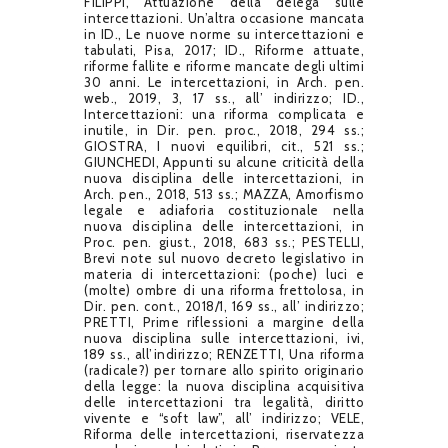
FILIPPI, Attuazione della delega sulle
intercettazioni. Un’altra occasione mancata
in ID., Le nuove norme su intercettazioni e
tabulati, Pisa, 2017; ID., Riforme attuate,
riforme fallite e riforme mancate degli ultimi
30 anni. Le intercettazioni, in Arch. pen.
web., 2019, 3, 17 ss., all’ indirizzo; ID.,
Intercettazioni: una riforma complicata e
inutile, in Dir. pen. proc., 2018, 294 ss.;
GIOSTRA, I nuovi equilibri, cit., 521 ss.;
GIUNCHEDI, Appunti su alcune criticità della
nuova disciplina delle intercettazioni, in
Arch. pen., 2018, 513 ss.; MAZZA, Amorfismo
legale e adiaforia costituzionale nella
nuova disciplina delle intercettazioni, in
Proc. pen. giust., 2018, 683 ss.; PESTELLI,
Brevi note sul nuovo decreto legislativo in
materia di intercettazioni: (poche) luci e
(molte) ombre di una riforma frettolosa, in
Dir. pen. cont., 2018/1, 169 ss., all’ indirizzo;
PRETTI, Prime riflessioni a margine della
nuova disciplina sulle intercettazioni, ivi,
189 ss., all’indirizzo; RENZETTI, Una riforma
(radicale?) per tornare allo spirito originario
della legge: la nuova disciplina acquisitiva
delle intercettazioni tra legalità, diritto
vivente e “soft law”, all’ indirizzo; VELE,
Riforma delle intercettazioni, riservatezza