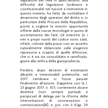
legislatore del 1988 in quest’ambito. Alla
difficoltà del legislatore (ordinario e
costituzionale) nel riuscire a intervenire in
questa materia, ha fatto da contraltare il
dinamismo degli operatori del diritto e, in
particolare delle Procure della Repubblica,
pronti a cogliere le enormi opportunità
offerte dalle nuove tecnologie in punto di
accertamento dei fatti. Gli interstizi (o i
veri e propri vuoti) del codice sono stati,
infatti, colmati dalla prassi con un assetto
naturalmente sbilanciato sulle esigenze
repressive a scapito di quelle difensive,
che si è via via consolidato e ramificato,
grazie alla ratifica della giurisprudenza.
Peraltro, dopo decenni di estenuanti
dibattiti e interminabili polemiche, nel
2017 sembrava si fosse passati
finalmente all’azione. Dapprima con la l.
23 giugno 2017, n. 103, contenente alcune
direttive (non sempre puntuali e
perspicue) di delega per la riforma delle
intercettazioni di conversazioni o
comunicazioni
[4]
, e, poi, con il d.lgs. 29