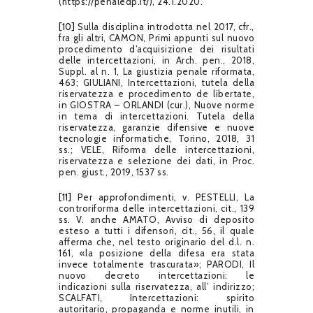
(https://penaledp.it/), 24.1.2020.
[10]
Sulla disciplina introdotta nel 2017, cfr.,
fra gli altri, CAMON, Primi appunti sul nuovo
procedimento d’acquisizione dei risultati
delle intercettazioni, in Arch. pen., 2018,
Suppl. al n. 1, La giustizia penale riformata,
463; GIULIANI, Intercettazioni, tutela della
riservatezza e procedimento de libertate,
in GIOSTRA – ORLANDI (cur.), Nuove norme
in tema di intercettazioni. Tutela della
riservatezza, garanzie difensive e nuove
tecnologie informatiche, Torino, 2018, 31
ss.; VELE, Riforma delle intercettazioni,
riservatezza e selezione dei dati, in Proc.
pen. giust., 2019, 1537 ss.
[11]
Per approfondimenti, v. PESTELLI, La
controriforma delle intercettazioni, cit., 139
ss. V. anche AMATO, Avviso di deposito
esteso a tutti i difensori, cit., 56, il quale
afferma che, nel testo originario del d.l. n.
161, «la posizione della difesa era stata
invece totalmente trascurata»; PARODI, Il
nuovo decreto intercettazioni: le
indicazioni sulla riservatezza, all’ indirizzo;
SCALFATI, Intercettazioni: spirito
autoritario, propaganda e norme inutili, in