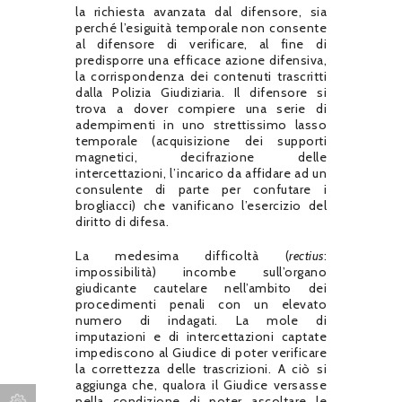
la richiesta avanzata dal difensore, sia
perché l’esiguità temporale non consente
al difensore di verificare, al fine di
predisporre una efficace azione difensiva,
la corrispondenza dei contenuti trascritti
dalla Polizia Giudiziaria. Il difensore si
trova a dover compiere una serie di
adempimenti in uno strettissimo lasso
temporale (acquisizione dei supporti
magnetici, decifrazione delle
intercettazioni, l’incarico da affidare ad un
consulente di parte per confutare i
brogliacci) che vanificano l’esercizio del
diritto di difesa.
La medesima difficoltà (
rectius
:
impossibilità) incombe sull’organo
giudicante cautelare nell’ambito dei
procedimenti penali con un elevato
numero di indagati. La mole di
imputazioni e di intercettazioni captate
impediscono al Giudice di poter verificare
la correttezza delle trascrizioni. A ciò si
aggiunga che, qualora il Giudice versasse
nella condizione di poter ascoltare le