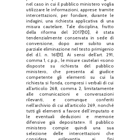
nel caso in cui il pubblico ministero voglia
utilizzare le informazioni, apprese tramite
intercettazioni, per fondare, durante le
indagini, una richiesta applicativa di una
misura cautelare. Tale disciplina, frutto
della riforma del 2017
[10]
, è stata
tendenzialmente conservata in sede di
conversione, dopo aver subito una
parziale eliminazione nel testo primigenio
del d.l. n. 161
[11]
. Ai sensi dell’art. 291,
comma 1, c.p.p., le misure cautelari «sono
disposte su richiesta del pubblico
ministero, che presenta al giudice
competente gli elementi su cui la
richiesta si fonda, compresi i verbali di cui
all’articolo 268, comma 2, limitatamente
alle comunicazioni e conversazioni
rilevanti, e comunque conferiti
nell’archivio di cui all’articolo 269, nonché
tutti gli elementi a favore dell’imputato e
le eventuali deduzioni e memorie
difensive già depositate». Il pubblico
ministero compie quindi una sua
selezione delle intercettazioni che
considera «rilevanti» ai fini