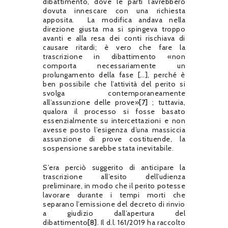
dibattimento, dove le parti l’avrebbero
dovuta innescare con una richiesta
apposita. La modifica andava nella
direzione giusta ma si spingeva troppo
avanti e alla resa dei conti rischiava di
causare ritardi; è vero che fare la
trascrizione in dibattimento «non
comporta necessariamente un
prolungamento della fase […], perché è
ben possibile che l’attività del perito si
svolga contemporaneamente
all’assunzione delle prove»
[7]
; tuttavia,
qualora il processo si fosse basato
essenzialmente su intercettazioni e non
avesse posto l’esigenza d’una massiccia
assunzione di prove costituende, la
sospensione sarebbe stata inevitabile.
S’era perciò suggerito di anticipare la
trascrizione all’esito dell’udienza
preliminare, in modo che il perito potesse
lavorare durante i tempi morti che
separano l’emissione del decreto di rinvio
a giudizio dall’apertura del
dibattimento
[8]
. Il d.l. 161/2019 ha raccolto