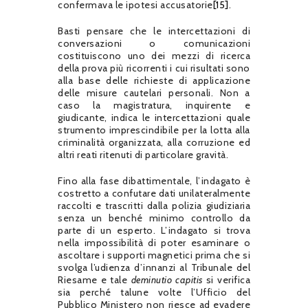
confermava le ipotesi accusatorie
[15]
.
Basti pensare che le intercettazioni di
conversazioni o comunicazioni
costituiscono uno dei mezzi di ricerca
della prova più ricorrenti i cui risultati sono
alla base delle richieste di applicazione
delle misure cautelari personali. Non a
caso la magistratura, inquirente e
giudicante, indica le intercettazioni quale
strumento imprescindibile per la lotta alla
criminalità organizzata, alla corruzione ed
altri reati ritenuti di particolare gravità.
Fino alla fase dibattimentale, l’indagato è
costretto a confutare dati unilateralmente
raccolti e trascritti dalla polizia giudiziaria
senza un benché minimo controllo da
parte di un esperto. L’indagato si trova
nella impossibilità di poter esaminare o
ascoltare i supporti magnetici prima che si
svolga l’udienza d’innanzi al Tribunale del
Riesame e tale
deminutio capitis
si verifica
sia perché talune volte l’Ufficio del
Pubblico Ministero non riesce ad evadere