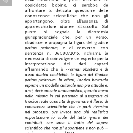
cosiddette bobine, ci sarebbe da
affrontare la delicata questione delle
conoscenze scientifiche che non gli
appartengono, oltre all’assenza di
apparecchiature idonee all’ascolto. Sul
punto si segnala la dicotomia
giurisprudenziale che, per un verso,
ribadisce e propugna la figura del giudice
peritus peritorum,
e di converso, con
sentenza n. 36080/2015, richiama la
necessità di coinvolgere un esperto per la
interpretazione dei dati captati
affermando che è <<
ormai obsoleta e di
assai dubbia credibilità, la figura del Giudice
peritus peritorum. In effetti, l’antico brocardo
esprime un modello culturale non più attuale e,
anzi, decisamente anacronistico, quanto meno
nella misura in cui pretenda di assegnare al
Giudice reale capacità di governare il flusso di
conoscenze scientifiche che le parti riversino
nel processo, ove invece una più realistica
impostazione lo vuole del tutto ignaro dei
contributi, che sono il frutto del sapere
scientifico che non gli appartiene e non può –