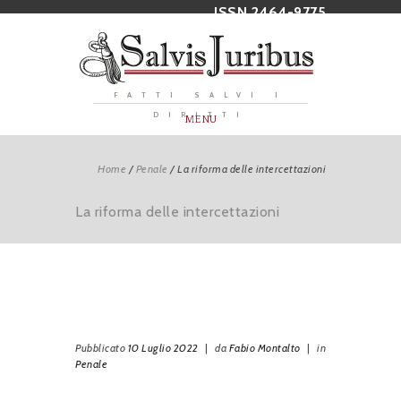
ISSN 2464-9775
FATTI SALVI I
DIRITTI
MENU
Home
/
Penale
/
La riforma delle intercettazioni
La riforma delle intercettazioni
Pubblicato
10 Luglio 2022
|
da
Fabio Montalto
|
in
Penale