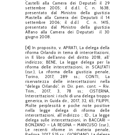
Castelli alla Camera dei Deputati il 29
settembre 2005; il d.d.l. C. n. 1638,
presentato dal Ministro della giustizia
Mastella alla Camera dei Deputati il 14
settembre 2006; il d.d.l C. n. 1415,
presentato dal Ministro della giustizia
Alfano alla Camera dei Deputati il 30
giugno 2008.
[4]
In proposito, v. APRATI, La delega della
riforma Orlando in tema di intercettazioni,
in Il libro dell’anno del diritto 2018, all’
indirizzo; BENE, La legge delega per la
riforma delle intercettazioni, in SCALFATI
(cur.), La riforma della giustizia penale,
Torino, 2017, 289 ss.; CONTI, La
riservatezza delle intercettazioni nella
“delega Orlando”, in Dir. pen. cont. – Riv.
Trim., 2017, 3, 78 ss.; CISTERNA,
Intercettazioni: i rischi di una delega troppo
generica, in Guida dir., 2017, 32, 65; FILIPPI,
Molte perplessità e poche note positive
nella legge delega di riforma delle
intercettazioni, all’indirizzo ; ID., La legge
delega sulle intercettazioni, in BACCARI –
BONZANO – LA REGINA – MANCUSO (cur.),
Le recenti riforme in materia penale,
Padova, 2017, 525 ss.; GIORDANO, La delega