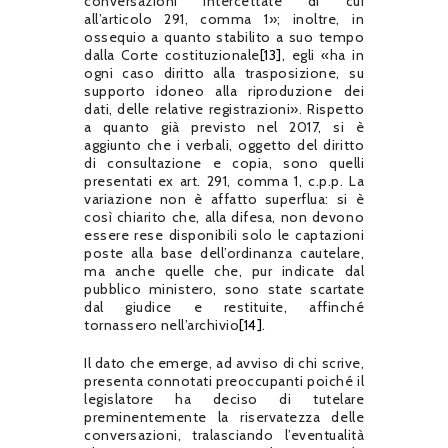
conversazioni intercettate di cui
all’articolo 291, comma 1»; inoltre, in
ossequio a quanto stabilito a suo tempo
dalla Corte costituzionale
[13]
, egli «ha in
ogni caso diritto alla trasposizione, su
supporto idoneo alla riproduzione dei
dati, delle relative registrazioni». Rispetto
a quanto già previsto nel 2017, si è
aggiunto che i verbali, oggetto del diritto
di consultazione e copia, sono quelli
presentati ex art. 291, comma 1, c.p.p. La
variazione non è affatto superflua: si è
così chiarito che, alla difesa, non devono
essere rese disponibili solo le captazioni
poste alla base dell’ordinanza cautelare,
ma anche quelle che, pur indicate dal
pubblico ministero, sono state scartate
dal giudice e restituite, affinché
tornassero nell’archivio
[14]
.
Il dato che emerge, ad avviso di chi scrive,
presenta connotati preoccupanti poiché il
legislatore ha deciso di tutelare
preminentemente la riservatezza delle
conversazioni, tralasciando l’eventualità