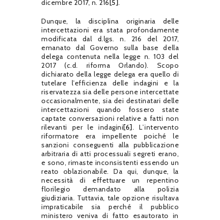
dicembre 2017, n. 216
[5]
.
Dunque, la disciplina originaria delle
intercettazioni era stata profondamente
modificata dal d.lgs. n. 216 del 2017,
emanato dal Governo sulla base della
delega contenuta nella legge n. 103 del
2017 (c.d. riforma Orlando). Scopo
dichiarato della legge delega era quello di
tutelare l’efficienza delle indagini e la
riservatezza sia delle persone intercettate
occasionalmente, sia dei destinatari delle
intercettazioni quando fossero state
captate conversazioni relative a fatti non
rilevanti per le indagini
[6]
. L’intervento
riformatore era impellente poiché le
sanzioni conseguenti alla pubblicazione
arbitraria di atti processuali segreti erano,
e sono, rimaste inconsistenti essendo un
reato oblazionabile. Da qui, dunque, la
necessità di effettuare un repentino
florilegio demandato alla polizia
giudiziaria. Tuttavia, tale opzione risultava
impraticabile sia perché il pubblico
ministero veniva di fatto esautorato in