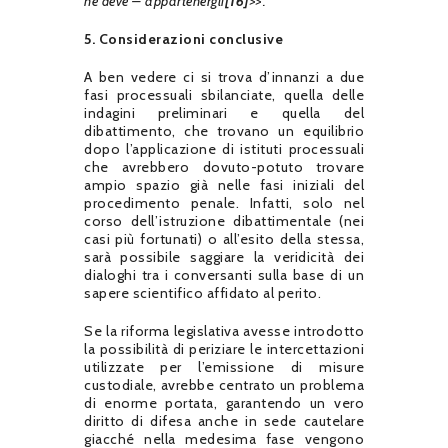
né deve – appartenergli
[16]
>>.
5. Considerazioni conclusive
A ben vedere ci si trova d’innanzi a due
fasi processuali sbilanciate, quella delle
indagini preliminari e quella del
dibattimento, che trovano un equilibrio
dopo l’applicazione di istituti processuali
che avrebbero dovuto-potuto trovare
ampio spazio già nelle fasi iniziali del
procedimento penale. Infatti, solo nel
corso dell’istruzione dibattimentale (nei
casi più fortunati) o all’esito della stessa,
sarà possibile saggiare la veridicità dei
dialoghi tra i conversanti sulla base di un
sapere scientifico affidato al perito.
Se la riforma legislativa avesse introdotto
la possibilità di periziare le intercettazioni
utilizzate per l’emissione di misure
custodiale, avrebbe centrato un problema
di enorme portata, garantendo un vero
diritto di difesa anche in sede cautelare
giacché nella medesima fase vengono