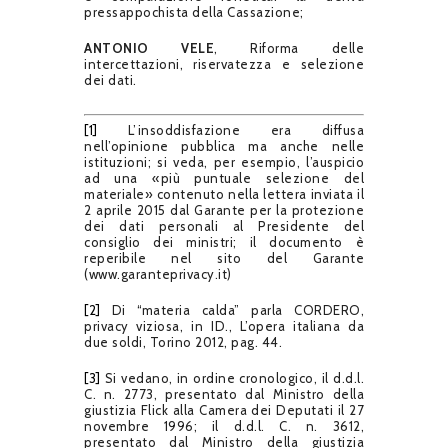
pressappochista della Cassazione;
ANTONIO VELE
, Riforma delle
intercettazioni, riservatezza e selezione
dei dati.
[1]
L’insoddisfazione era diffusa
nell’opinione pubblica ma anche nelle
istituzioni; si veda, per esempio, l’auspicio
ad una «più puntuale selezione del
materiale» contenuto nella lettera inviata il
2 aprile 2015 dal Garante per la protezione
dei dati personali al Presidente del
consiglio dei ministri; il documento è
reperibile nel sito del Garante
(www.garanteprivacy.it)
[2]
Di “materia calda” parla CORDERO,
privacy viziosa, in ID., L’opera italiana da
due soldi, Torino 2012, pag. 44.
[3]
Si vedano, in ordine cronologico, il d.d.l.
C. n. 2773, presentato dal Ministro della
giustizia Flick alla Camera dei Deputati il 27
novembre 1996; il d.d.l. C. n. 3612,
presentato dal Ministro della giustizia