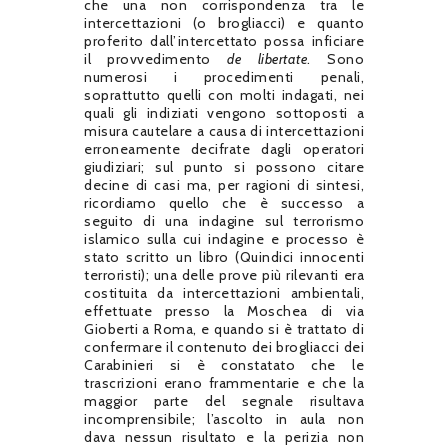
che una non corrispondenza tra le
intercettazioni (o brogliacci) e quanto
proferito dall’intercettato possa inficiare
il provvedimento
de libertate
. Sono
numerosi i procedimenti penali,
soprattutto quelli con molti indagati, nei
quali gli indiziati vengono sottoposti a
misura cautelare a causa di intercettazioni
erroneamente decifrate dagli operatori
giudiziari; sul punto si possono citare
decine di casi ma, per ragioni di sintesi,
ricordiamo quello che è successo a
seguito di una indagine sul terrorismo
islamico sulla cui indagine e processo è
stato scritto un libro (Quindici innocenti
terroristi); una delle prove più rilevanti era
costituita da intercettazioni ambientali,
effettuate presso la Moschea di via
Gioberti a Roma, e quando si è trattato di
confermare il contenuto dei brogliacci dei
Carabinieri si è constatato che le
trascrizioni erano frammentarie e che la
maggior parte del segnale risultava
incomprensibile; l’ascolto in aula non
dava nessun risultato e la perizia non