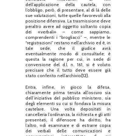
dell’applicazione della cautela, con
l’obbligo, però, di presentare, al di là delle
sue valutazioni, tutte quelle favorevoli alla
posizione difensiva. La trasmissione deve
peraltro avere ad oggetto soltanto copia
dei «verbali» – come sappiamo,
comprendenti i “brogliacci” –, mentre le
“registrazioni” restano nell’archivio ed è, in
tale sede, che il giudice avrà
eventualmente modo di consultarle; è
questa la ragione per cui, in sede di
conversione del d.l. n. 161, si è voluto
precisare che il tutto deve essere già
stato conferito nell’archivio
[12]
.
Entra, infine, in gioco la difesa,
chiaramente prima tenuta all’oscuro sia
dell’iniziativa del pubblico ministero, sia
degli elementi su cui si fondava la misura
cautelare. Una volta depositati in
cancelleria l’ordinanza, la richiesta e gli atti
presentati, il difensore ha diritto, fra
l’altro, «di esaminare e di estrarre copia
dei verbali delle comunicazioni e