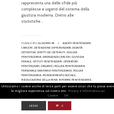
rappresenta una delle sfide più
complesse e urgenti del sistema della
giustizia moderna. Dietro alle
statistiche...
PUBBLICATO
26 GIORNI FA
/
AGENTI PENITENZIARI,
CARCERI,
DETENZIONE DIFFERENZIATA,
DIGNITÀ
DETENTIVA,
DIRITTI DEI DETENUTI,
EDILIZIA
PENITENZIARIA,
EMERGENZA CARCERI,
GIUSTIZIA
PENALE,
ISTITUTI PENITENZIARI,
OPERATORI
PENITENZIARI,
ORGANICI POLIZIA PENITENZIARIA,
PERSONALE SANITARIO PENITENZIARIO,
POLIZIA
PENITENZIARIA,
REINSERIMENTO SOCIALE,
RIEDUCAZIONE DELLA PENA,
RIFORME PENITENZIARIE,
RIMPATRIO DETENUTI STRANIERI,
SICUREZZA
Utilizziamo i cookie anche di terze parti per essere sicuri che tu possa aver
CARCERARIA,
SISTEMA PENITENZIARIO,
la migliore esperienza sul nostro sito
Privacy e Informativa sui
SOVRAFFOLLAMENTO CARCERARIO
Cookie
OK
LEGGI
0