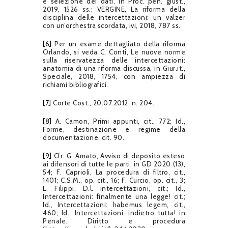
e selezione dei dati, in Proc. pen. giust.,
2019, 1526 ss.; VERGINE, La riforma della
disciplina delle intercettazioni: un valzer
con un’orchestra scordata, ivi, 2018, 787 ss.
[6]
Per un esame dettagliato della riforma
Orlando, si veda C. Conti, Le nuove norme
sulla riservatezza delle intercettazioni:
anatomia di una riforma discussa, in Giur.it.,
Speciale, 2018, 1754, con ampiezza di
richiami bibliografici.
[7]
Corte Cost., 20.07.2012, n. 204.
[8]
A. Camon, Primi appunti, cit., 772; Id.,
Forme, destinazione e regime della
documentazione, cit. 90.
[9]
Cfr. G. Amato, Avviso di deposito esteso
ai difensori di tutte le parti, in GD 2020 (13),
54; F. Caprioli, La procedura di filtro, cit.,
1401; C.S.M., op. cit., 16; F. Curcio, op. cit., 3;
L. Filippi, D.l. intercettazioni, cit.; Id.,
Intercettazioni: finalmente una legge! cit.;
Id., Intercettazioni: habemus legem, cit.,
460; Id., Intercettazioni: indietro tutta! in
Penale. Diritto e procedura