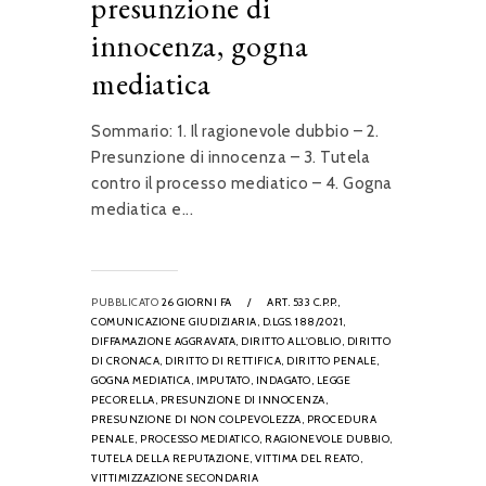
presunzione di
innocenza, gogna
mediatica
Sommario: 1. Il ragionevole dubbio – 2.
Presunzione di innocenza – 3. Tutela
contro il processo mediatico – 4. Gogna
mediatica e...
PUBBLICATO
26 GIORNI FA
/
ART. 533 C.P.P.,
COMUNICAZIONE GIUDIZIARIA,
D.LGS. 188/2021,
DIFFAMAZIONE AGGRAVATA,
DIRITTO ALL'OBLIO,
DIRITTO
DI CRONACA,
DIRITTO DI RETTIFICA,
DIRITTO PENALE,
GOGNA MEDIATICA,
IMPUTATO,
INDAGATO,
LEGGE
PECORELLA,
PRESUNZIONE DI INNOCENZA,
PRESUNZIONE DI NON COLPEVOLEZZA,
PROCEDURA
PENALE,
PROCESSO MEDIATICO,
RAGIONEVOLE DUBBIO,
TUTELA DELLA REPUTAZIONE,
VITTIMA DEL REATO,
VITTIMIZZAZIONE SECONDARIA