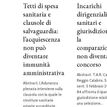
Tetti di spesa
Incarichi
sanitaria e
dirigenzial
clausole di
sanitari e
salvaguardia:
giurisdizio
l’acquiescenza
la
non può
comparazi
diventare
non divent
immunità
concorso
amministrativa
Abstract. T.A.R. Ca
Reggio Calabria, Se
Abstract. L’Adunanza
sent. 5 febbraio 2
plenaria interviene sulla
84 affronta il ripa
clausola con la quale le
giurisdizione relat
strutture sanitarie
una selezione...
private accreditate,