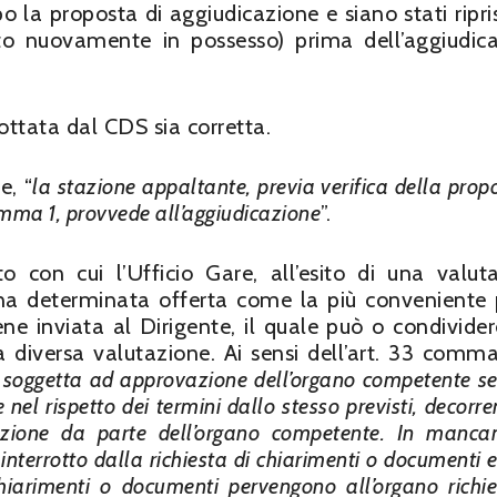
o la proposta di aggiudicazione e siano stati ripris
uto nuovamente in possesso) prima dell’aggiudic
dottata dal CDS sia corretta.
e, “
la stazione appaltante, previa verifica della prop
omma 1
, provvede all’aggiudicazione
”.
o con cui l’Ufficio Gare, all’esito di una valut
una determinata offerta come la più conveniente 
ne inviata al Dirigente, il quale può o condivider
 diversa valutazione. Ai sensi dell’art. 33 comma
è soggetta ad approvazione dell’organo competente s
nel rispetto dei termini dallo stesso previsti, decorre
azione da parte dell’organo competente. In mancan
 interrotto dalla richiesta di chiarimenti o documenti e
arimenti o documenti pervengono all’organo richie