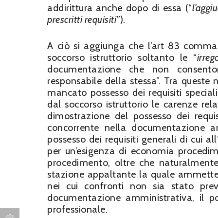
addirittura anche dopo di essa (“
l’aggi
prescritti requisiti”
).
A ciò si aggiunga che l’art 83 comma
soccorso istruttorio soltanto le “
irreg
documentazione che non consenton
responsabile della stessa”. Tra queste 
mancato possesso dei requisiti specia
dal soccorso istruttorio le carenze re
dimostrazione del possesso dei requis
concorrente nella documentazione am
possesso dei requisiti generali di cui all
per un’esigenza di economia procedime
procedimento, oltre che naturalmente
stazione appaltante la quale ammettes
nei cui confronti non sia stato pre
documentazione amministrativa, il pos
professionale.