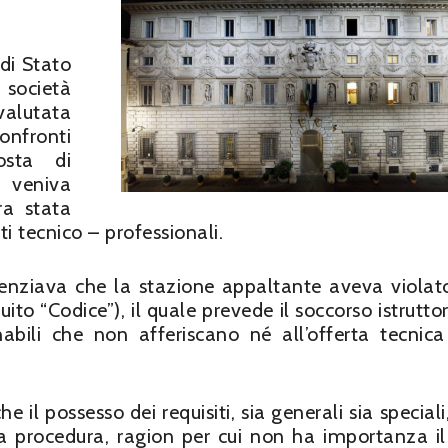
 di Stato
società
valutata
onfronti
osta di
veniva
ra stata
i tecnico – professionali.
denziava che la stazione appaltante aveva violato 
o “Codice”), il quale prevede il soccorso istruttor
anabili che non afferiscano né all’offerta tecnic
 il possesso dei requisiti, sia generali sia speciali
la procedura, ragion per cui non ha importanza il