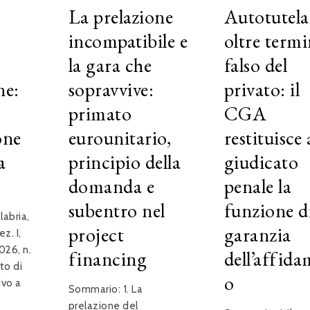
La prelazione
Autotutela
i
incompatibile e
oltre termi
la gara che
falso del
ne:
sopravvive:
privato: il
primato
CGA
one
eurounitario,
restituisce 
a
principio della
giudicato
domanda e
penale la
subentro nel
funzione d
labria,
project
garanzia
z. I,
026, n.
financing
dell’affid
rto di
o
ivo a
Sommario: 1. La
prelazione del