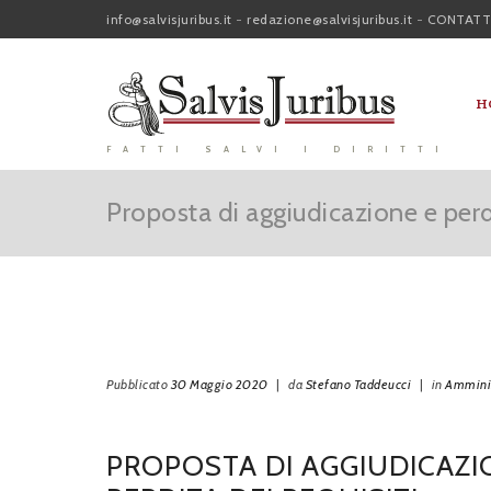
info@salvisjuribus.it
-
redazione@salvisjuribus.it
-
CONTATT
H
FATTI SALVI I DIRITTI
Proposta di aggiudicazione e perdi
Pubblicato
30 Maggio 2020
|
da
Stefano Taddeucci
|
in
Amminis
PROPOSTA DI AGGIUDICAZI