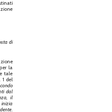
tinati
azione
osta di
azione
per la
e tale
 1 del
econdo
nti dal
za, il
 inizia
dente.