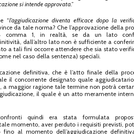
dicazione si intende approvata
.”
he “
l’aggiudicazione diventa efficace dopo la verifi
 evince da tale norma? Che l’approvazione della pr
 33 comma 1, in realtà, se da un lato confe
nitività, dall’altro lato non è sufficiente a conferi
nto a tali fini occorre attendere che sia stato verifi
(come nel caso della sentenza) speciali.
azione definitiva, che è l’atto finale della proc
le il concorrente designato quale aggiudicatari
iti, a maggior ragione tale termine non potrà cert
ggiudicazione, il quale è un atto meramente intern
confronti quindi era stata formulata propos
tale momento, aver perduto i requisiti previsti, po
lo fino al momento dell’aggiudicazione definiti