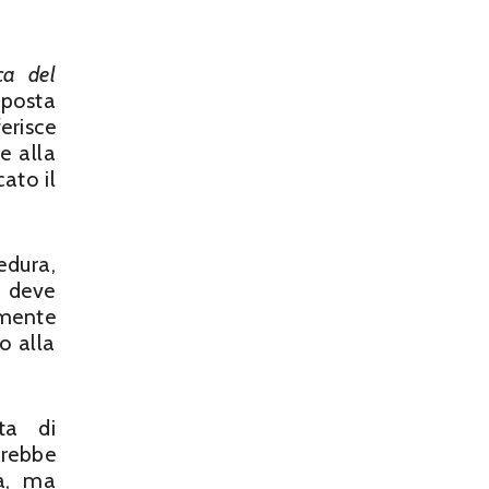
ca del
oposta
risce
re alla
cato il
edura,
o deve
amente
o alla
ta di
trebbe
va, ma