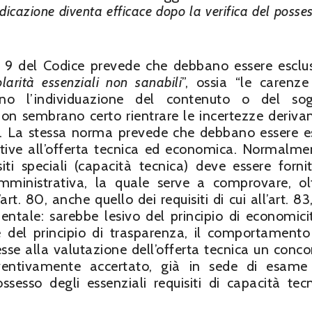
udicazione diventa efficace dopo la verifica del posse
 9 del Codice prevede che debbano essere esclu
olarità essenziali non sanabili
”, ossia “le carenze
o l’individuazione del contenuto o del sog
non sembrano certo rientrare le incertezze derivan
li. La stessa norma prevede che debbano essere e
lative all’offerta tecnica ed economica. Normalme
iti speciali (capacità tecnica) deve essere forni
ministrativa, la quale serve a comprovare, ol
’art. 80, anche quello dei requisiti di cui all’art. 83
ntale: sarebbe lesivo del principio di economici
 del principio di trasparenza, il comportamento
se alla valutazione dell’offerta tecnica un conco
ventivamente accertato, già in sede di esame
sesso degli essenziali requisiti di capacità tec