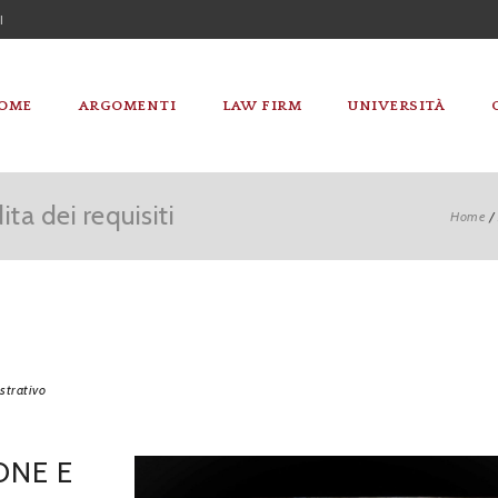
I
OME
ARGOMENTI
LAW FIRM
UNIVERSITÀ
ta dei requisiti
Home
/
trativo
ONE E