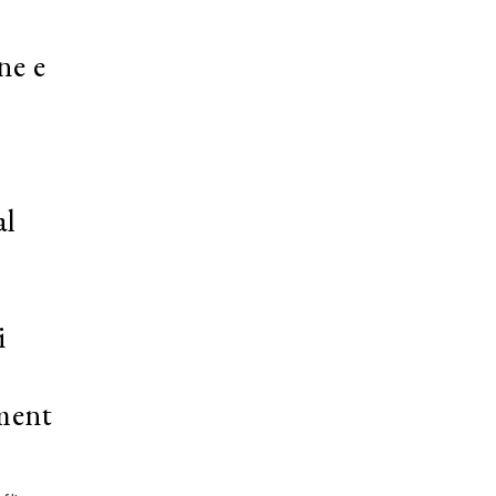
ne e
al
i
ament