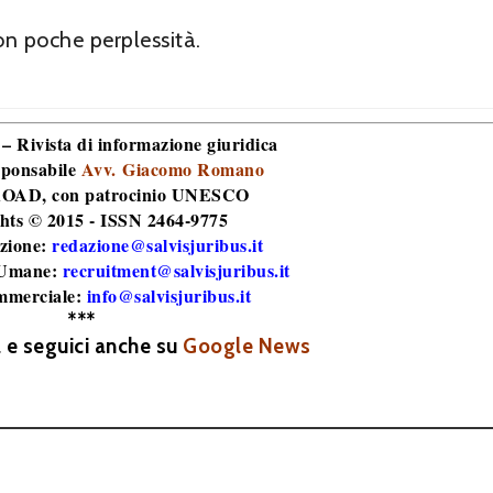
on poche perplessità.
 – Rivista di informazione giuridica
sponsabile
Avv. Giacomo Romano
 ROAD
, con patrocinio UNESCO
hts © 2015 - ISSN 2464-9775
zione:
redazione@salvisjuribus.it
 Umane:
recruitment@salvisjuribus.it
mmerciale:
info@salvisjuribus.it
***
a e seguici anche su
Google News