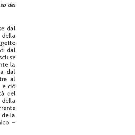
sso dei
se dal
 della
getto
ti dal
scluse
nte la
ta dal
tre al
, e ciò
tà del
 della
rrente
 della
nico –