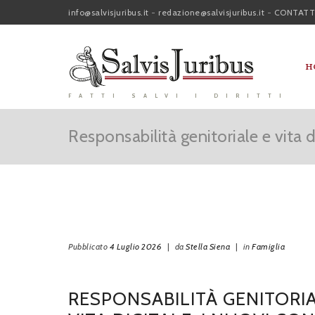
info@salvisjuribus.it
-
redazione@salvisjuribus.it
-
CONTATT
H
FATTI SALVI I DIRITTI
Responsabilità genitoriale e vita di
Pubblicato
4 Luglio 2026
|
da
Stella Siena
|
in
Famiglia
RESPONSABILITÀ GENITORIA