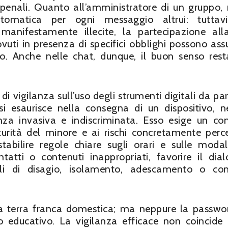
i o penali. Quanto all’amministratore di un gruppo,
utomatica per ogni messaggio altrui: tuttavi
manifestamente illecite, la partecipazione all
dovuti in presenza di specifici obblighi possono as
so. Anche nelle chat, dunque, il buon senso res
di vigilanza sull’uso degli strumenti digitali da par
 si esaurisce nella consegna di un dispositivo, 
anza invasiva e indiscriminata. Esso esige un con
urità del minore e ai rischi concretamente percep
stabilire regole chiare sugli orari e sulle modal
ntatti o contenuti inappropriati, favorire il dia
li di disagio, isolamento, adescamento o con
 terra franca domestica; ma neppure la passwo
to educativo. La vigilanza efficace non coincide 