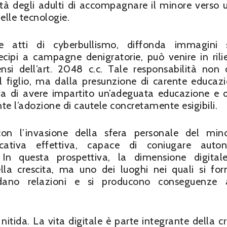
ità degli adulti di accompagnare il minore verso 
elle tecnologie.
 atti di cyberbullismo, diffonda immagini 
tecipi a campagne denigratorie, può venire in rili
sensi dell’art. 2048 c.c. Tale responsabilità non 
l figlio, ma dalla presunzione di carente educaz
va di avere impartito un’adeguata educazione e 
te l’adozione di cautele concretamente esigibili.
con l’invasione della sfera personale del min
cativa effettiva, capace di coniugare auton
 In questa prospettiva, la dimensione digita
lla crescita, ma uno dei luoghi nei quali si fo
lidano relazioni e si producono conseguenze 
itida. La vita digitale è parte integrante della cr