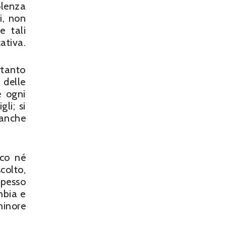
olenza
i, non
e tali
ativa.
rtanto
 delle
e ogni
li; si
 anche
ico né
colto,
spesso
mbia e
minore