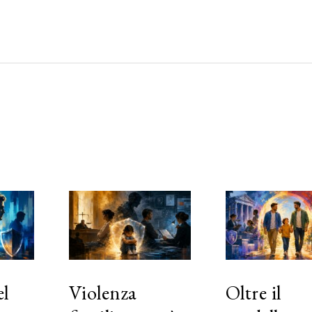
el
Violenza
Oltre il