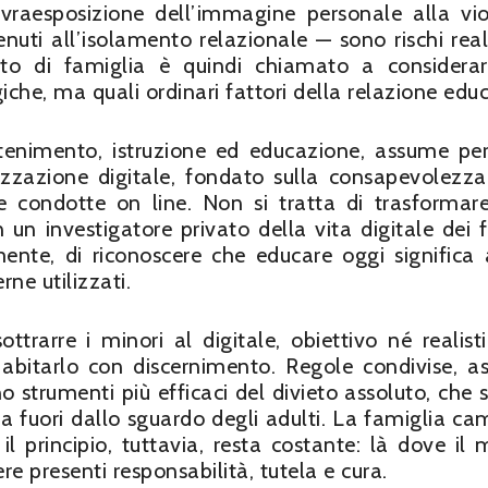
ovraesposizione dell’immagine personale alla vi
nuti all’isolamento relazionale — sono rischi real
iritto di famiglia è quindi chiamato a considerar
he, ma quali ordinari fattori della relazione educ
ntenimento, istruzione ed educazione, assume pe
tizzazione digitale, fondato sulla consapevolezza
 condotte on line. Non si tratta di trasformar
un investigatore privato della vita digitale dei fig
ente, di riconoscere che educare oggi significa
rne utilizzati.
ttrarre i minori al digitale, obiettivo né realist
abitarlo con discernimento. Regole condivise, as
 strumenti più efficaci del divieto assoluto, che 
ma fuori dallo sguardo degli adulti. La famiglia ca
; il principio, tuttavia, resta costante: là dove il 
e presenti responsabilità, tutela e cura.