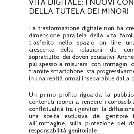
VITA DIGITALE: I NUOVI CON
DELLA TUTELA DEI MINORI
La trasformazione digitale non ha cr
dimensione parallela della vita famil
trasferito nello spazio on line un
crescente delle relazioni, dei conf
soprattutto, dei doveri educativi. Anc
più spesso a misurarsi con immagini c
tramite smartphone, sta progressivamen
in una realtà ormai inseparabile dalla q
Un primo profilo riguarda la pubblica
contenuti idonei a rendere riconoscibi
conflittualità tra i genitori, la diffus
una scelta esclusiva del genitore tit
all’immagine, sulla protezione dei dat
responsabilità genitoriale.