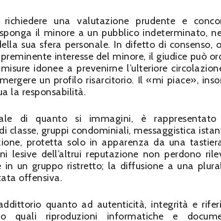
 richiedere una valutazione prudente e conco
sponga il minore a un pubblico indeterminato, ne 
della sua sfera personale. In difetto di consenso, 
l preminente interesse del minore, il giudice può or
misure idonee a prevenirne l’ulteriore circolazion
mergere un profilo risarcitorio. Il «mi piace», in
a la responsabilità.
le di quanto si immagini, è rappresentato 
t di classe, gruppi condominiali, messaggistica ista
azione, protetta solo in apparenza da una tastier
i lesive dell’altrui reputazione non perdono ril
e in un gruppo ristretto; la diffusione a una plural
tata offensiva.
ddittorio quanto ad autenticità, integrità e riferib
io quali riproduzioni informatiche e docume