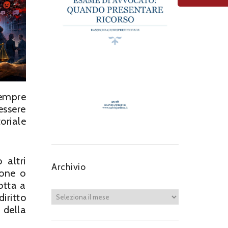
sempre
essere
oriale
 altri
Archivio
ione o
otta a
iritto
 della