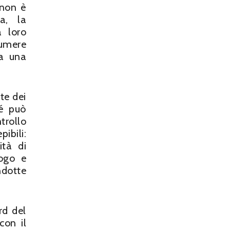
 non è
a, la
a loro
sumere
ta una
te dei
né può
trollo
ibili:
ità di
logo e
dotte
rd del
con il