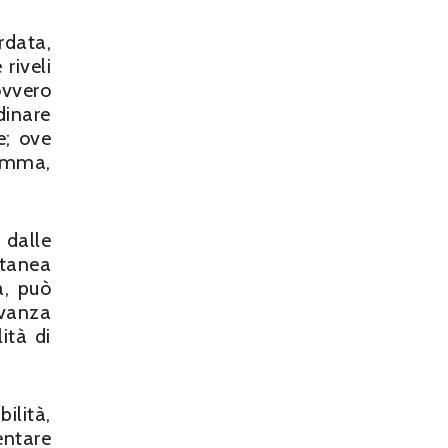
rdata,
riveli
ovvero
dinare
e; ove
somma,
dalle
ntanea
a, può
evanza
ità di
ilità,
ntare