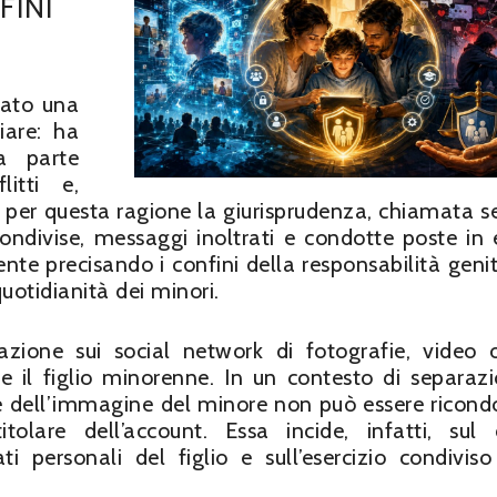
FINI
eato una
iare: ha
a parte
litti e,
he per questa ragione la giurisprudenza, chiamata 
ondivise, messaggi inoltrati e condotte poste in 
te precisando i confini della responsabilità genit
uotidianità dei minori.
zione sui social network di fotografie, video o
le il figlio minorenne. In un contesto di separaz
ione dell’immagine del minore non può essere ricond
olare dell’account. Essa incide, infatti, sul d
i personali del figlio e sull’esercizio condiviso