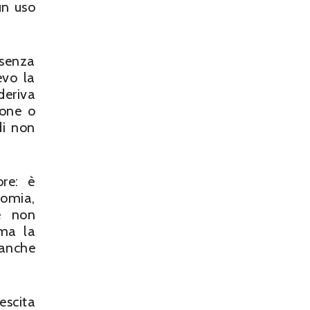
un uso
senza
evo la
deriva
ione o
di non
ore: è
omia,
le non
rma la
anche
escita