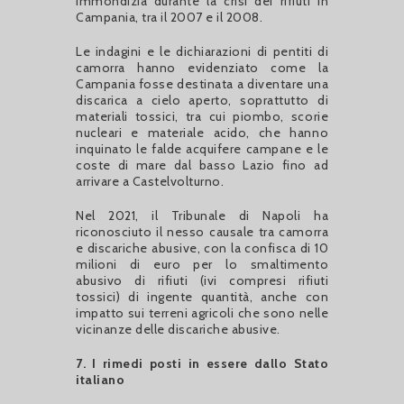
immondizia durante la crisi dei rifiuti in
Campania, tra il 2007 e il 2008.
Le indagini e le dichiarazioni di pentiti di
camorra hanno evidenziato come la
Campania fosse destinata a diventare una
discarica a cielo aperto, soprattutto di
materiali tossici, tra cui piombo, scorie
nucleari e materiale acido, che hanno
inquinato le falde acquifere campane e le
coste di mare dal basso Lazio fino ad
arrivare a Castelvolturno.
Nel 2021, il Tribunale di Napoli ha
riconosciuto il nesso causale tra camorra
e discariche abusive, con la confisca di 10
milioni di euro per lo smaltimento
abusivo di rifiuti (ivi compresi rifiuti
tossici) di ingente quantità, anche con
impatto sui terreni agricoli che sono nelle
vicinanze delle discariche abusive.
7. I rimedi posti in essere dallo Stato
italiano