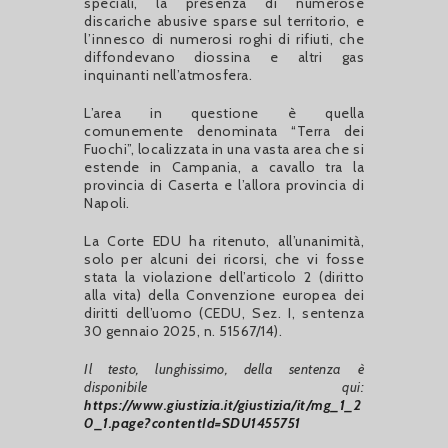
speciali, la presenza di numerose
discariche abusive sparse sul territorio, e
l’innesco di numerosi roghi di rifiuti, che
diffondevano diossina e altri gas
inquinanti nell’atmosfera.
L’area in questione è quella
comunemente denominata “Terra dei
Fuochi”, localizzata in una vasta area che si
estende in Campania, a cavallo tra la
provincia di Caserta e l’allora provincia di
Napoli.
La Corte EDU ha ritenuto, all’unanimità,
solo per alcuni dei ricorsi, che vi fosse
stata la violazione dell’articolo 2 (diritto
alla vita) della Convenzione europea dei
diritti dell’uomo (CEDU, Sez. I, sentenza
30 gennaio 2025, n. 51567/14).
Il testo, lunghissimo, della sentenza è
disponibile qui:
https://www.giustizia.it/giustizia/it/mg_1_2
0_1.page?contentId=SDU1455751