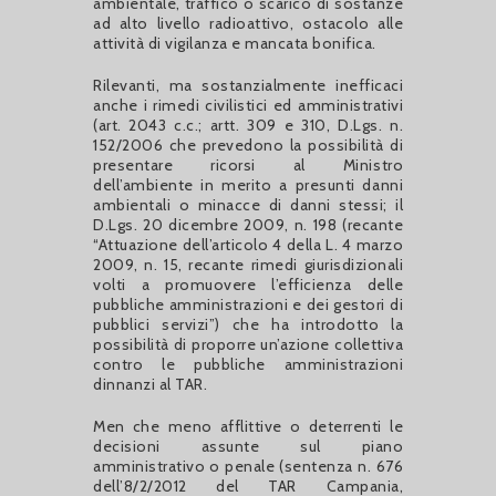
ambientale, traffico o scarico di sostanze
ad alto livello radioattivo, ostacolo alle
attività di vigilanza e mancata bonifica.
Rilevanti, ma sostanzialmente inefficaci
anche i rimedi civilistici ed amministrativi
(art. 2043 c.c.; artt. 309 e 310, D.Lgs. n.
152/2006 che prevedono la possibilità di
presentare ricorsi al Ministro
dell’ambiente in merito a presunti danni
ambientali o minacce di danni stessi; il
D.Lgs. 20 dicembre 2009, n. 198 (recante
“Attuazione dell’articolo 4 della L. 4 marzo
2009, n. 15, recante rimedi giurisdizionali
volti a promuovere l’efficienza delle
pubbliche amministrazioni e dei gestori di
pubblici servizi”) che ha introdotto la
possibilità di proporre un’azione collettiva
contro le pubbliche amministrazioni
dinnanzi al TAR.
Men che meno afflittive o deterrenti le
decisioni assunte sul piano
amministrativo o penale (sentenza n. 676
dell’8/2/2012 del TAR Campania,