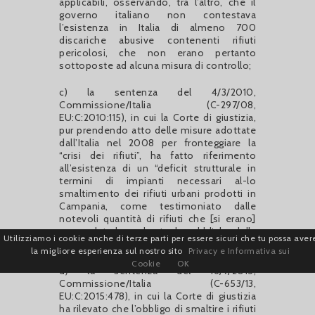
applicabili, osservando, tra l’altro, che il
governo italiano non contestava
l’esistenza in Italia di almeno 700
discariche abusive contenenti rifiuti
pericolosi, che non erano pertanto
sottoposte ad alcuna misura di controllo;
c) la sentenza del 4/3/2010,
Commissione/Italia (C-297/08,
EU:C:2010:115), in cui la Corte di giustizia,
pur prendendo atto delle misure adottate
dall’Italia nel 2008 per fronteggiare la
“crisi dei rifiuti”, ha fatto riferimento
all’esistenza di un “deficit strutturale in
termini di impianti necessari al-lo
smaltimento dei rifiuti urbani prodotti in
Campania, come testimoniato dalle
notevoli quantità di rifiuti che [si erano]
accumulate lungo le strade pubbliche della
Utilizziamo i cookie anche di terze parti per essere sicuri che tu possa aver
regione”;
la migliore esperienza sul nostro sito
Privacy e Informativa sui
Cookie
OK
d) la sentenza del 16/7/2015,
Commissione/Italia (C-653/13,
EU:C:2015:478), in cui la Corte di giustizia
ha rilevato che l’obbligo di smaltire i rifiuti