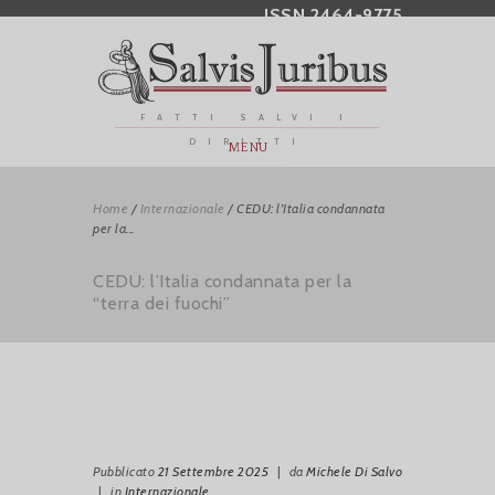
ISSN 2464-9775
FATTI SALVI I
DIRITTI
MENU
Home
/
Internazionale
/
CEDU: l’Italia condannata
per la...
CEDU: l’Italia condannata per la
“terra dei fuochi”
Pubblicato
21 Settembre 2025
|
da
Michele Di Salvo
|
in
Internazionale