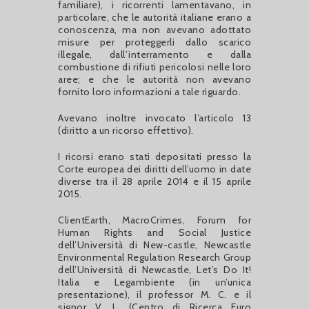
familiare), i ricorrenti lamentavano, in
particolare, che le autorità italiane erano a
conoscenza, ma non avevano adottato
misure per proteggerli dallo scarico
illegale, dall’interramento e dalla
combustione di rifiuti pericolosi nelle loro
aree; e che le autorità non avevano
fornito loro informazioni a tale riguardo.
Avevano inoltre invocato l’articolo 13
(diritto a un ricorso effettivo).
I ricorsi erano stati depositati presso la
Corte europea dei diritti dell’uomo in date
diverse tra il 28 aprile 2014 e il 15 aprile
2015.
ClientEarth, MacroCrimes, Forum for
Human Rights and Social Justice
dell’Università di New-castle, Newcastle
Environmental Regulation Research Group
dell’Università di Newcastle, Let’s Do It!
Italia e Legambiente (in un’unica
presentazione), il professor M. C. e il
signor V. L. (Centro di Ricerca Euro