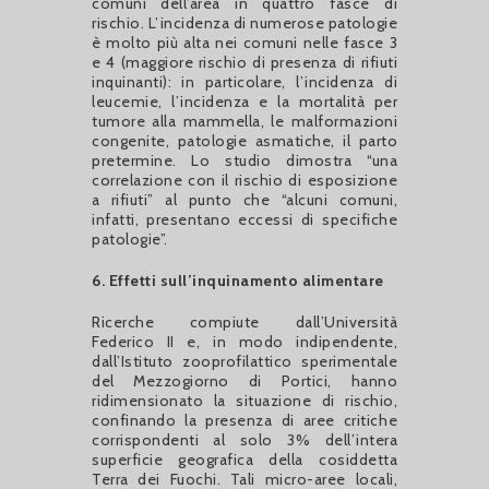
comuni dell’area in quattro fasce di
rischio. L’incidenza di numerose patologie
è molto più alta nei comuni nelle fasce 3
e 4 (maggiore rischio di presenza di rifiuti
inquinanti): in particolare, l’incidenza di
leucemie, l’incidenza e la mortalità per
tumore alla mammella, le malformazioni
congenite, patologie asmatiche, il parto
pretermine. Lo studio dimostra “una
correlazione con il rischio di esposizione
a rifiuti” al punto che “alcuni comuni,
infatti, presentano eccessi di specifiche
patologie”.
6. Effetti sull’inquinamento alimentare
Ricerche compiute dall’Università
Federico II e, in modo indipendente,
dall’Istituto zooprofilattico sperimentale
del Mezzogiorno di Portici, hanno
ridimensionato la situazione di rischio,
confinando la presenza di aree critiche
corrispondenti al solo 3% dell’intera
superficie geografica della cosiddetta
Terra dei Fuochi. Tali micro-aree locali,