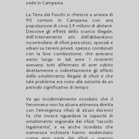
sede in Campania.
La Terra dei Fuochi si riferisce a un’area di
90 comuni in Campania con una
popolazione di circa 2,9 milioni di abitanti.
Descrive gli effetti dello scarico illegale,
dell’interramento e/o dell’abbandono
incontrollato di rifiuti pericolosi, speciali e
urbani su terreni privati, spesso combinati
con la loro combustione, che avevano
avuto luogo in tali aree. I ricorrenti
avevano tutti affermato di aver subito
direttamente o indirettamente gli effetti
dello smaltimento illegale di rifiuti e che
tale problema era noto alle autorità da un
periodo significativo di tempo.
Va qui incidentalmente ricordato che il
fenomeno non ha alcuna attinenza diretta
con l’emergenza rifiuti di alcuni decenni
fa, che invece riguardava la capacità di
smaltimento regionale dei rifiuti “raccolti
legalmente”, e va anche ricordato che
numerose inchieste hanno evidenziato
come gran parte dei rifiuti – spesso