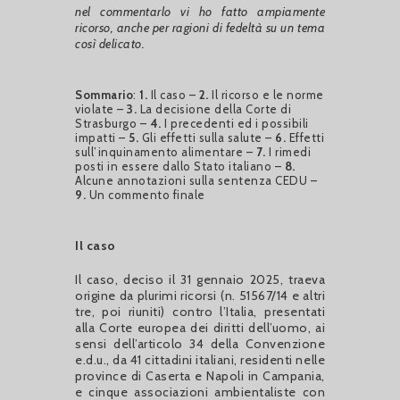
nel commentarlo vi ho fatto ampiamente
ricorso, anche per ragioni di fedeltà su un tema
così delicato.
Sommario
:
1.
Il caso –
2.
Il ricorso e le norme
violate –
3.
La decisione della Corte di
Strasburgo –
4.
I precedenti ed i possibili
impatti –
5.
Gli effetti sulla salute –
6.
Effetti
sull’inquinamento alimentare –
7.
I rimedi
posti in essere dallo Stato italiano –
8.
Alcune annotazioni sulla sentenza CEDU –
9.
Un commento finale
Il caso
Il caso, deciso il 31 gennaio 2025, traeva
origine da plurimi ricorsi (n. 51567/14 e altri
tre, poi riuniti) contro l’Italia, presentati
alla Corte europea dei diritti dell’uomo, ai
sensi dell’articolo 34 della Convenzione
e.d.u., da 41 cittadini italiani, residenti nelle
province di Caserta e Napoli in Campania,
e cinque associazioni ambientaliste con