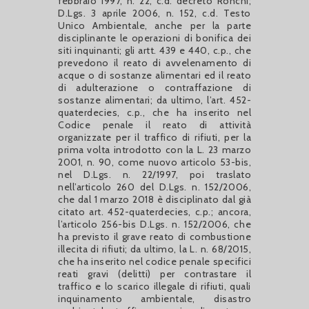
febbraio 1997, n. 22, c.d. decreto Ronchi;
D.Lgs. 3 aprile 2006, n. 152, c.d. Testo
Unico Ambientale, anche per la parte
disciplinante le operazioni di bonifica dei
siti inquinanti; gli artt. 439 e 440, c.p., che
prevedono il reato di avvelenamento di
acque o di sostanze alimentari ed il reato
di adulterazione o contraffazione di
sostanze alimentari; da ultimo, l’art. 452-
quaterdecies, c.p., che ha inserito nel
Codice penale il reato di attività
organizzate per il traffico di rifiuti, per la
prima volta introdotto con la L. 23 marzo
2001, n. 90, come nuovo articolo 53-bis,
nel D.Lgs. n. 22/1997, poi traslato
nell’articolo 260 del D.Lgs. n. 152/2006,
che dal 1 marzo 2018 è disciplinato dal già
citato art. 452-quaterdecies, c.p.; ancora,
l’articolo 256-bis D.Lgs. n. 152/2006, che
ha previsto il grave reato di combustione
illecita di rifiuti; da ultimo, la L. n. 68/2015,
che ha inserito nel codice penale specifici
reati gravi (delitti) per contrastare il
traffico e lo scarico illegale di rifiuti, quali
inquinamento ambientale, disastro