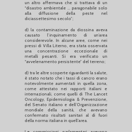
un altro affermava che si trattava di un
“disastro ambientale … paragonabile solo
alla diffusione della peste nel
diciassettesimo secolo”;
d) la contaminazione da diossina aveva
causato l’inquinamento di un’area
considerevole. In alcune aree, come nei
pressi di Villa Literno, era stata osservata
una concentrazione eccezionale di
metalli pesanti. Si era verificato un
“avvelenamento persistente” del terreno;
d) tra le altre scoperte riguardanti la salute,
è stato notato che i tassi di cancro erano
notevolmente aumentati in quella zona,
come attestato nei rapporti italiani e
internazionali, come quelli di The Lancet
Oncology, Epidemiologia & Prevenzione,
del Senato italiano e dell’Organizzazione
mondiale della sanità, che avevano
confermato risultati sanitari al di fuori
della norma italiana in quell’area.
Le commissioni parlamentari avevano