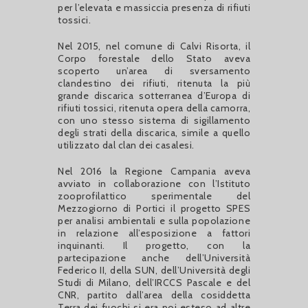
per l’elevata e massiccia presenza di rifiuti
tossici.
Nel 2015, nel comune di Calvi Risorta, il
Corpo forestale dello Stato aveva
scoperto un’area di sversamento
clandestino dei rifiuti, ritenuta la più
grande discarica sotterranea d’Europa di
rifiuti tossici, ritenuta opera della camorra,
con uno stesso sistema di sigillamento
degli strati della discarica, simile a quello
utilizzato dal clan dei casalesi.
Nel 2016 la Regione Campania aveva
avviato in collaborazione con l’Istituto
zooprofilattico sperimentale del
Mezzogiorno di Portici il progetto SPES
per analisi ambientali e sulla popolazione
in relazione all’esposizione a fattori
inquinanti. Il progetto, con la
partecipazione anche dell’Università
Federico II, della SUN, dell’Università degli
Studi di Milano, dell’IRCCS Pascale e del
CNR, partito dall’area della cosiddetta
Terra dei fuochi si era poi esteso ad altre