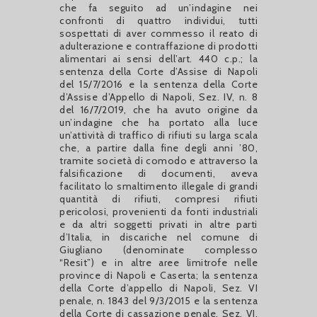
che fa seguito ad un’indagine nei
confronti di quattro individui, tutti
sospettati di aver commesso il reato di
adulterazione e contraffazione di prodotti
alimentari ai sensi dell’art. 440 c.p.; la
sentenza della Corte d’Assise di Napoli
del 15/7/2016 e la sentenza della Corte
d’Assise d’Appello di Napoli, Sez. IV, n. 8
del 16/7/2019, che ha avuto origine da
un’indagine che ha portato alla luce
un’attività di traffico di rifiuti su larga scala
che, a partire dalla fine degli anni ’80,
tramite società di comodo e attraverso la
falsificazione di documenti, aveva
facilitato lo smaltimento illegale di grandi
quantità di rifiuti, compresi rifiuti
pericolosi, provenienti da fonti industriali
e da altri soggetti privati in altre parti
d’Italia, in discariche nel comune di
Giugliano (denominate complesso
“Resit”) e in altre aree limitrofe nelle
province di Napoli e Caserta; la sentenza
della Corte d’appello di Napoli, Sez. VI
penale, n. 1843 del 9/3/2015 e la sentenza
della Corte di cassazione penale, Sez. VI,