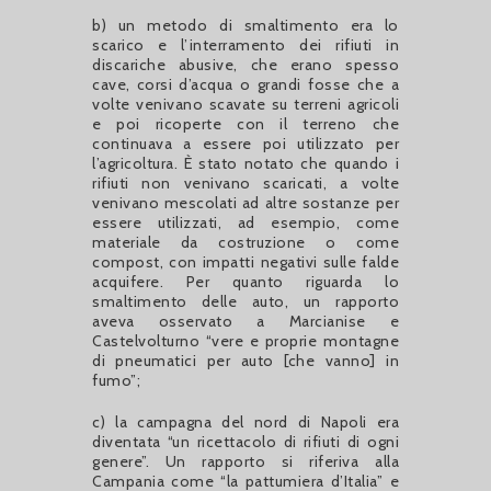
b) un metodo di smaltimento era lo
scarico e l’interramento dei rifiuti in
discariche abusive, che erano spesso
cave, corsi d’acqua o grandi fosse che a
volte venivano scavate su terreni agricoli
e poi ricoperte con il terreno che
continuava a essere poi utilizzato per
l’agricoltura. È stato notato che quando i
rifiuti non venivano scaricati, a volte
venivano mescolati ad altre sostanze per
essere utilizzati, ad esempio, come
materiale da costruzione o come
compost, con impatti negativi sulle falde
acquifere. Per quanto riguarda lo
smaltimento delle auto, un rapporto
aveva osservato a Marcianise e
Castelvolturno “vere e proprie montagne
di pneumatici per auto [che vanno] in
fumo”;
c) la campagna del nord di Napoli era
diventata “un ricettacolo di rifiuti di ogni
genere”. Un rapporto si riferiva alla
Campania come “la pattumiera d’Italia” e