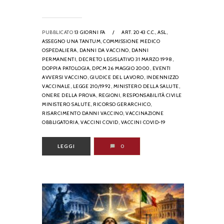
PUBBLICATO
13 GIORNI FA
/
ART. 2043 C.C.,
ASL,
ASSEGNO UNA TANTUM,
COMMISSIONE MEDICO
OSPEDALIERA,
DANNI DA VACCINO,
DANNI
PERMANENTI,
DECRETO LEGISLATIVO 31 MARZO 1998,
DOPPIA PATOLOGIA,
DPCM 26 MAGGIO 2000,
EVENTI
AVVERSI VACCINO,
GIUDICE DEL LAVORO,
INDENNIZZO
VACCINALE,
LEGGE 210/1992,
MINISTERO DELLA SALUTE,
ONERE DELLA PROVA,
REGIONI,
RESPONSABILITÀ CIVILE
MINISTERO SALUTE,
RICORSO GERARCHICO,
RISARCIMENTO DANNI VACCINO,
VACCINAZIONE
OBBLIGATORIA,
VACCINI COVID,
VACCINI COVID-19
LEGGI
0