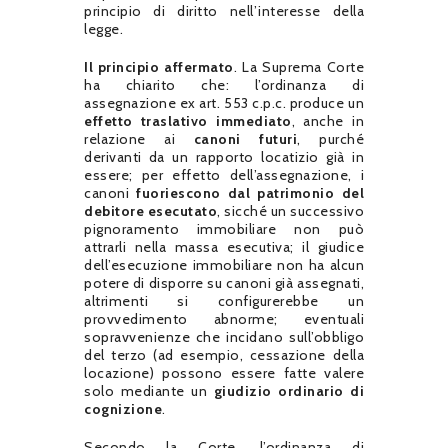
principio di diritto nell’interesse della
legge.
Il principio affermato
. La Suprema Corte
ha chiarito che: l’ordinanza di
assegnazione ex art. 553 c.p.c. produce un
effetto traslativo immediato
, anche in
relazione ai
canoni futuri
, purché
derivanti da un rapporto locatizio già in
essere; per effetto dell’assegnazione, i
canoni
fuoriescono dal patrimonio del
debitore esecutato
, sicché un successivo
pignoramento immobiliare non può
attrarli nella massa esecutiva; il giudice
dell’esecuzione immobiliare non ha alcun
potere di disporre su canoni già assegnati,
altrimenti si configurerebbe un
provvedimento abnorme; eventuali
sopravvenienze che incidano sull’obbligo
del terzo (ad esempio, cessazione della
locazione) possono essere fatte valere
solo mediante un
giudizio ordinario di
cognizione
.
Secondo la Corte, l’ordinanza di