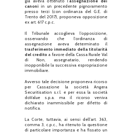
già aveva ottenuto l’
assegnazione dei
canoni
in un precedente pignoramento
presso terzi (con ordinanza del G.E. di
Trento del 2017), proponeva opposizione
ex art. 617 c.p.c.
Il Tribunale accoglieva l’opposizione,
osservando che l’ordinanza di
assegnazione aveva determinato il
trasferimento immediato della titolarità
del credito
a favore della Cassa Rurale Val
di Non, assegnatario, rendendo
inopponibile la successiva espropriazione
immobiliare.
Avverso tale decisione proponeva ricorso
per Cassazione la società Angera
Securitisation s.r.l. e per essa la società
doValue s.p.a. ma il ricorso veniva
dichiarato inammissibile per difetto di
notifica.
La Corte, tuttavia, ai sensi dell’art. 363,
comma 3, c.p.c., ha ritenuto la questione
di particolare importanza e ha fissato un