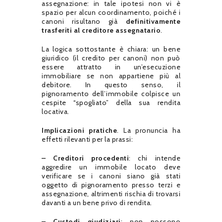
assegnazione: in tale ipotesi non vi è
spazio per alcun coordinamento, poiché i
canoni risultano già
definitivamente
trasferiti al creditore assegnatario
.
La logica sottostante è chiara: un bene
giuridico (il credito per canoni) non può
essere attratto in un’esecuzione
immobiliare se non appartiene più al
debitore. In questo senso, il
pignoramento dell’immobile colpisce un
cespite “spogliato” della sua rendita
locativa.
Implicazioni pratiche
. La pronuncia ha
effetti rilevanti per la prassi:
– Creditori procedenti
: chi intende
aggredire un immobile locato deve
verificare se i canoni siano già stati
oggetto di pignoramento presso terzi e
assegnazione, altrimenti rischia di trovarsi
davanti a un bene privo di rendita.
– Custodi giudiziari
: non possono