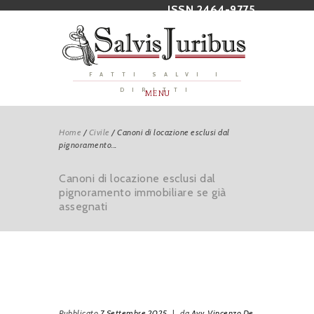
ISSN 2464-9775
FATTI SALVI I
DIRITTI
MENU
Home
/
Civile
/
Canoni di locazione esclusi dal
pignoramento...
Canoni di locazione esclusi dal
pignoramento immobiliare se già
assegnati
Pubblicato
7 Settembre 2025
|
da
Avv. Vincenzo De