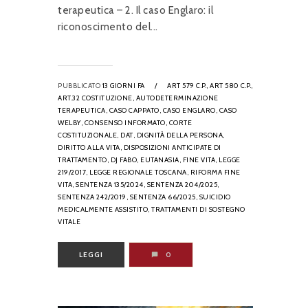
terapeutica – 2. Il caso Englaro: il
riconoscimento del...
PUBBLICATO
13 GIORNI FA
/
ART 579 C.P.,
ART 580 C.P.,
ART.32 COSTITUZIONE,
AUTODETERMINAZIONE
TERAPEUTICA,
CASO CAPPATO,
CASO ENGLARO,
CASO
WELBY,
CONSENSO INFORMATO,
CORTE
COSTITUZIONALE,
DAT,
DIGNITÀ DELLA PERSONA,
DIRITTO ALLA VITA,
DISPOSIZIONI ANTICIPATE DI
TRATTAMENTO,
DJ FABO,
EUTANASIA,
FINE VITA,
LEGGE
219/2017,
LEGGE REGIONALE TOSCANA,
RIFORMA FINE
VITA,
SENTENZA 135/2024,
SENTENZA 204/2025,
SENTENZA 242/2019,
SENTENZA 66/2025,
SUICIDIO
MEDICALMENTE ASSISTITO,
TRATTAMENTI DI SOSTEGNO
VITALE
LEGGI
0