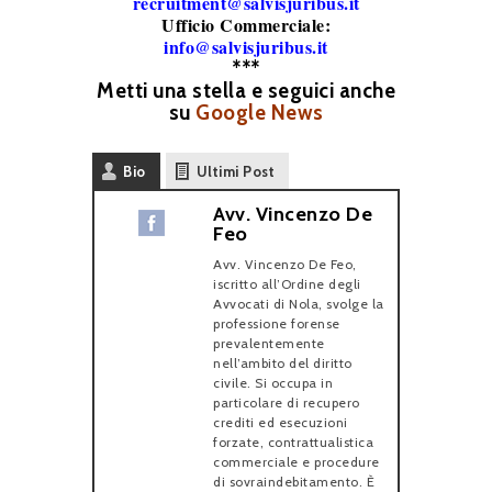
recruitment@salvisjuribus.it
Ufficio Commerciale:
info@salvisjuribus.it
***
Metti una stella e seguici anche
su
Google News
Bio
Ultimi Post
Avv. Vincenzo De
Feo
Avv. Vincenzo De Feo,
iscritto all’Ordine degli
Avvocati di Nola, svolge la
professione forense
prevalentemente
nell’ambito del diritto
civile. Si occupa in
particolare di recupero
crediti ed esecuzioni
forzate, contrattualistica
commerciale e procedure
di sovraindebitamento. È