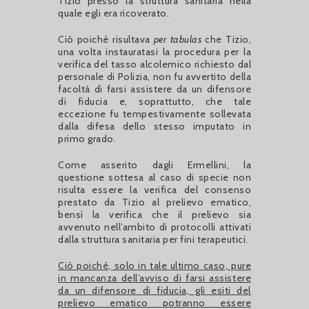
Tizio presso la struttura sanitaria nella
quale egli era ricoverato.
Ciò poiché risultava
per tabulas
che Tizio,
una volta instauratasi la procedura per la
verifica del tasso alcolemico richiesto dal
personale di Polizia, non fu avvertito della
facoltà di farsi assistere da un difensore
di fiducia e, soprattutto, che tale
eccezione fu tempestivamente sollevata
dalla difesa dello stesso imputato in
primo grado.
Come asserito dagli Ermellini, la
questione sottesa al caso di specie non
risulta essere la verifica del consenso
prestato da Tizio al prelievo ematico,
bensì la verifica che il prelievo sia
avvenuto nell’ambito di protocolli attivati
dalla struttura sanitaria per fini terapeutici.
Ciò poiché, solo in tale ultimo caso, pure
in mancanza dell’avviso di farsi assistere
da un difensore di fiducia, gli esiti del
prelievo ematico potranno essere