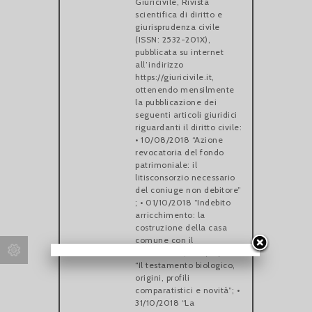
Giuricivile, Rivista
scientifica di diritto e
giurisprudenza civile
(ISSN: 2532-201X),
pubblicata su internet
all’indirizzo
https://giuricivile.it,
ottenendo mensilmente
la pubblicazione dei
seguenti articoli giuridici
riguardanti il diritto civile:
• 10/08/2018 “Azione
revocatoria del fondo
patrimoniale: il
litisconsorzio necessario
del coniuge non debitore”
; • 01/10/2018 “Indebito
arricchimento: la
costruzione della casa
comune con il
convivente”; • 05/10/2018
“Il testamento biologico,
origini, profili
comparatistici e novità”; •
31/10/2018 “La