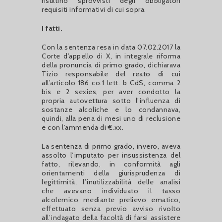
risultino sprovvisti degli obbligatori
requisiti informativi di cui sopra.
I fatti.
Con la sentenza resa in data 07.02.2017 la
Corte d’appello di X, in integrale riforma
della pronuncia di primo grado, dichiarava
Tizio responsabile del reato di cui
all’articolo 186 co.1 lett. b CdS, comma 2
bis e 2 sexies, per aver condotto la
propria autovettura sotto l’influenza di
sostanze alcoliche e lo condannava,
quindi, alla pena di mesi uno di reclusione
e con l’ammenda di €.xx.
La sentenza di primo grado, invero, aveva
assolto l’imputato per insussistenza del
fatto, rilevando, in conformità agli
orientamenti della giurisprudenza di
legittimità, l’inutilizzabilità delle analisi
che avevano individuato il tasso
alcolemico mediante prelievo ematico,
effettuato senza previo avviso rivolto
all’indagato della facoltà di farsi assistere