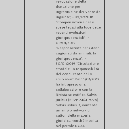
revocazione della
donazione per
ingratitudine derivante da
ingiuria”; • 05/12/2018
“Compensazione delle
spese legali alla luce delle
recenti evoluzioni
giurisprudenziali”; •
09/01/2019
“Responsabilità per i danni
cagionati da animali: la
giurisprudenza”; •
30/01/2019 “Circolazione
stradale: la responsabilità
del conducente dello
scuolabus”;Dal 15/01/2019
ha intrapreso una
collaborazione con la
Rivista scientifica Salvis
Juribus (ISSN: 2464-9775),
Salvisjuribus.it, vantante
un ampio network di
cultori della materia
giuridica nonché inserita
nel portale ROAD