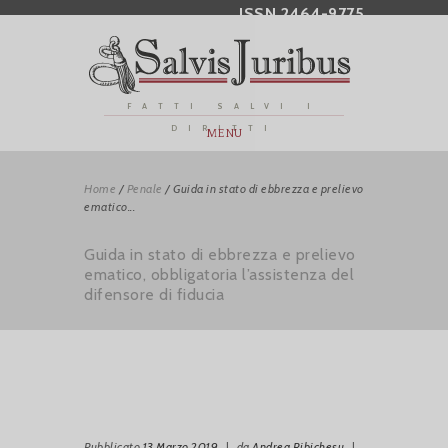
ISSN 2464-9775
FATTI SALVI I
DIRITTI
MENU
Home
/
Penale
/
Guida in stato di ebbrezza e prelievo
ematico...
Guida in stato di ebbrezza e prelievo
ematico, obbligatoria l’assistenza del
difensore di fiducia
Pubblicato
13 Marzo 2019
|
da
Andrea Ribichesu
|