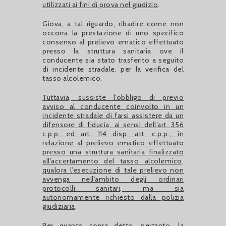
utilizzati ai fini di prova nel giudizio
.
Giova, a tal riguardo, ribadire come non
occorra la prestazione di uno specifico
consenso al prelievo ematico effettuato
presso la struttura sanitaria ove il
conducente sia stato trasferito a seguito
di incidente stradale, per la verifica del
tasso alcolemico.
Tuttavia, sussiste l’obbligo di previo
avviso al conducente coinvolto in un
incidente stradale di farsi assistere da un
difensore di fiducia, ai sensi dell’art. 356
c.p.p. ed art. 114 disp. att. c.p.p., in
relazione al prelievo ematico effettuato
presso una struttura sanitaria finalizzato
all’accertamento del tasso alcolemico,
qualora l’esecuzione di tale prelievo non
avvenga nell’ambito degli ordinari
protocolli sanitari, ma sia
autonomamente richiesto dalla polizia
giudiziaria
.
Per quanto sopra detto, pertanto, la