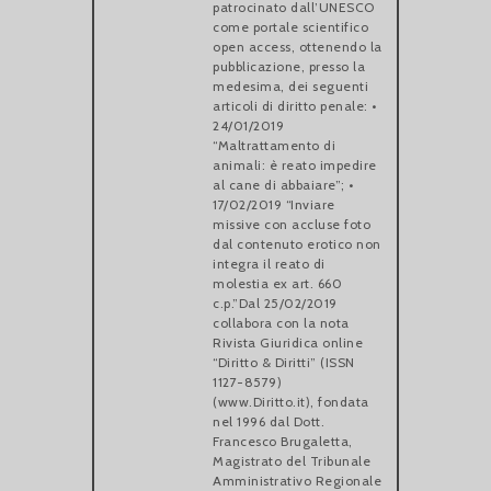
patrocinato dall’UNESCO
come portale scientifico
open access, ottenendo la
pubblicazione, presso la
medesima, dei seguenti
articoli di diritto penale: •
24/01/2019
“Maltrattamento di
animali: è reato impedire
al cane di abbaiare”; •
17/02/2019 “Inviare
missive con accluse foto
dal contenuto erotico non
integra il reato di
molestia ex art. 660
c.p.”Dal 25/02/2019
collabora con la nota
Rivista Giuridica online
“Diritto & Diritti” (ISSN
1127-8579)
(www.Diritto.it), fondata
nel 1996 dal Dott.
Francesco Brugaletta,
Magistrato del Tribunale
Amministrativo Regionale