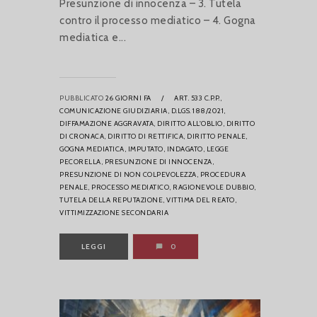
Presunzione di innocenza – 3. Tutela
contro il processo mediatico – 4. Gogna
mediatica e...
PUBBLICATO
26 GIORNI FA
/
ART. 533 C.P.P.,
COMUNICAZIONE GIUDIZIARIA,
D.LGS. 188/2021,
DIFFAMAZIONE AGGRAVATA,
DIRITTO ALL'OBLIO,
DIRITTO
DI CRONACA,
DIRITTO DI RETTIFICA,
DIRITTO PENALE,
GOGNA MEDIATICA,
IMPUTATO,
INDAGATO,
LEGGE
PECORELLA,
PRESUNZIONE DI INNOCENZA,
PRESUNZIONE DI NON COLPEVOLEZZA,
PROCEDURA
PENALE,
PROCESSO MEDIATICO,
RAGIONEVOLE DUBBIO,
TUTELA DELLA REPUTAZIONE,
VITTIMA DEL REATO,
VITTIMIZZAZIONE SECONDARIA
LEGGI
0