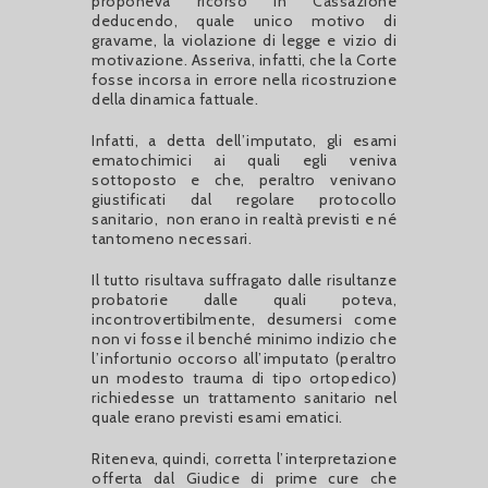
proponeva ricorso in Cassazione
deducendo, quale unico motivo di
gravame, la violazione di legge e vizio di
motivazione. Asseriva, infatti, che la Corte
fosse incorsa in errore nella ricostruzione
della dinamica fattuale.
Infatti, a detta dell’imputato, gli esami
ematochimici ai quali egli veniva
sottoposto e che, peraltro venivano
giustificati dal regolare protocollo
sanitario, non erano in realtà previsti e né
tantomeno necessari.
Il tutto risultava suffragato dalle risultanze
probatorie dalle quali poteva,
incontrovertibilmente, desumersi come
non vi fosse il benché minimo indizio che
l’infortunio occorso all’imputato (peraltro
un modesto trauma di tipo ortopedico)
richiedesse un trattamento sanitario nel
quale erano previsti esami ematici.
Riteneva, quindi, corretta l’interpretazione
offerta dal Giudice di prime cure che