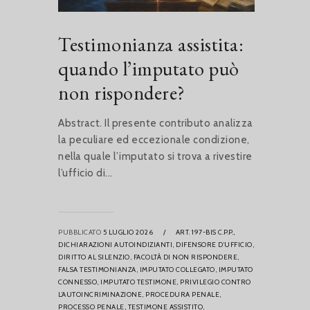
Testimonianza assistita:
quando l’imputato può
non rispondere?
Abstract. Il presente contributo analizza
la peculiare ed eccezionale condizione,
nella quale l’imputato si trova a rivestire
l’ufficio di...
PUBBLICATO
5 LUGLIO 2026
/
ART. 197-BIS C.P.P.,
DICHIARAZIONI AUTOINDIZIANTI,
DIFENSORE D’UFFICIO,
DIRITTO AL SILENZIO,
FACOLTÀ DI NON RISPONDERE,
FALSA TESTIMONIANZA,
IMPUTATO COLLEGATO,
IMPUTATO
CONNESSO,
IMPUTATO TESTIMONE,
PRIVILEGIO CONTRO
L’AUTOINCRIMINAZIONE,
PROCEDURA PENALE,
PROCESSO PENALE,
TESTIMONE ASSISTITO,