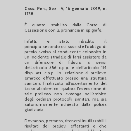
Cass. Pen., Sez. IV, 16 gennaio 2019, n.
1758
È quanto stabilito dalla Corte di
Cassazione con la pronuncia in epigrafe.
Infatti, è stato ribadito il
principio secondo cui sussiste l’obbligo di
previo avviso al conducente coinvolto in
un incidente stradale di farsi assistere da
un difensore di fiducia, ai sensi
dell’articolo 356 c.p.p. e dell’articolo 114
disp. att. c.p.p., in relazione al prelievo
ematico effettuato presso una struttura
sanitaria finalizzato all’accertamento del
tasso alcolemico, qualora l’esecuzione di
tale prelievo non avvenga nell’ambito
degli ordinari protocolli sanitari, ma sia
autonomamente richiesto dalla polizia
giudiziaria.
Dovranno, pertanto, ritenersi inutilizzabili i
risultati dei prelievi effettuati e che