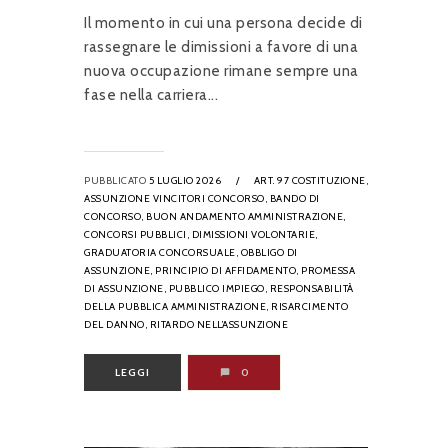
Il momento in cui una persona decide di
rassegnare le dimissioni a favore di una
nuova occupazione rimane sempre una
fase nella carriera...
PUBBLICATO
5 LUGLIO 2026
/
ART. 97 COSTITUZIONE,
ASSUNZIONE VINCITORI CONCORSO,
BANDO DI
CONCORSO,
BUON ANDAMENTO AMMINISTRAZIONE,
CONCORSI PUBBLICI,
DIMISSIONI VOLONTARIE,
GRADUATORIA CONCORSUALE,
OBBLIGO DI
ASSUNZIONE,
PRINCIPIO DI AFFIDAMENTO,
PROMESSA
DI ASSUNZIONE,
PUBBLICO IMPIEGO,
RESPONSABILITÀ
DELLA PUBBLICA AMMINISTRAZIONE,
RISARCIMENTO
DEL DANNO,
RITARDO NELL’ASSUNZIONE
LEGGI
0