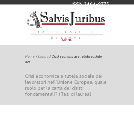
ISSN 2464-9775
FATTI SALVI I
DIRITTI
MENU
Home
/
Lavoro
/
Crisi economica e tutela sociale
dei...
Crisi economica e tutela sociale dei
lavoratori nell’Unione Europea, quale
ruolo per la carta dei diritti
fondamentali? (Tesi di laurea)