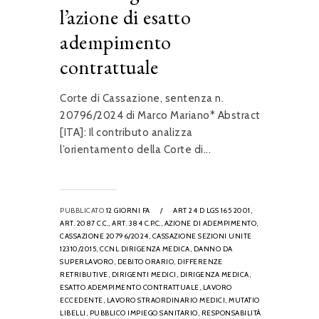
l’azione di esatto
adempimento
contrattuale
Corte di Cassazione, sentenza n.
20796/2024 di Marco Mariano* Abstract
[ITA]: Il contributo analizza
l’orientamento della Corte di...
PUBBLICATO
12 GIORNI FA
/
ART 24 D LGS 165 2001,
ART. 2087 C.C.,
ART. 384 C.P.C.,
AZIONE DI ADEMPIMENTO,
CASSAZIONE 20796/2024,
CASSAZIONE SEZIONI UNITE
12310/2015,
CCNL DIRIGENZA MEDICA,
DANNO DA
SUPERLAVORO,
DEBITO ORARIO,
DIFFERENZE
RETRIBUTIVE,
DIRIGENTI MEDICI,
DIRIGENZA MEDICA,
ESATTO ADEMPIMENTO CONTRATTUALE,
LAVORO
ECCEDENTE,
LAVORO STRAORDINARIO MEDICI,
MUTATIO
LIBELLI,
PUBBLICO IMPIEGO SANITARIO,
RESPONSABILITÀ