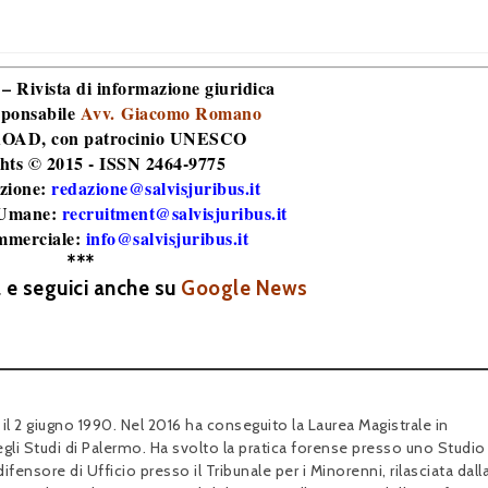
 – Rivista di informazione giuridica
sponsabile
Avv. Giacomo Romano
 ROAD
, con patrocinio UNESCO
hts © 2015 - ISSN 2464-9775
zione:
redazione@salvisjuribus.it
 Umane:
recruitment@salvisjuribus.it
mmerciale:
info@salvisjuribus.it
***
a e seguici anche su
Google News
il 2 giugno 1990. Nel 2016 ha conseguito la Laurea Magistrale in
egli Studi di Palermo. Ha svolto la pratica forense presso uno Studio
ifensore di Ufficio presso il Tribunale per i Minorenni, rilasciata dall