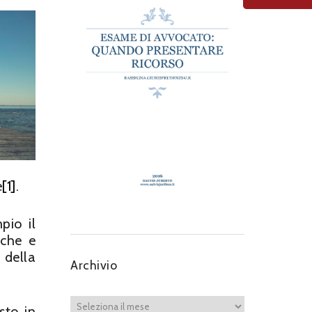
e
[1]
.
pio il
nche e
 della
Archivio
sto in