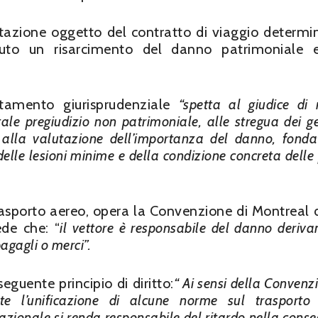
azione oggetto del contratto di viaggio determi
osciuto un risarcimento del danno patrimoniale
tamento giurisprudenziale
“spetta al giudice di 
ale pregiudizio non patrimoniale, alle stregua dei ge
 alla valutazione dell’importanza del danno, fonda
delle lesioni minime e della condizione concreta delle 
rasporto aereo, opera la Convenzione di Montreal 
ede che: “
il vettore è responsabile del danno deriva
bagagli o merci”.
guente principio di diritto:
“ Ai sensi della Convenz
e l’unificazione di alcune norme sul trasporto
rnazionale si renda responsabile del ritardo nella cons