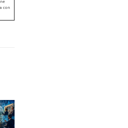
one
ra con