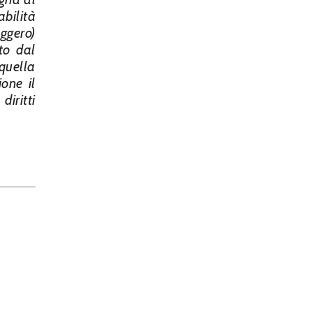
bilità
eggero)
to dal
quella
ione il
iritti