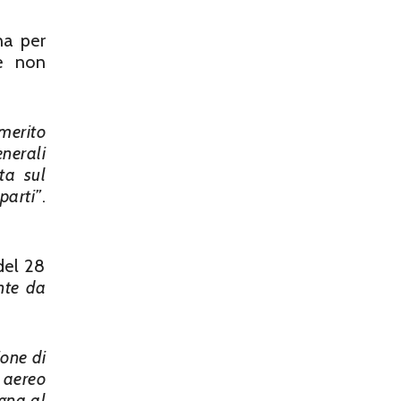
na per
 e non
merito
nerali
ta sul
parti”
.
del 28
nte da
ione di
 aereo
egna al