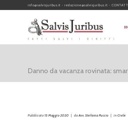
info@salvisjuribus.it
-
redazione@salvisjuribus.it
-
CONTATT
H
FATTI SALVI I DIRITTI
Danno da vacanza rovinata: smar
Pubblicato
15 Maggio 2020
|
da
Avv. Stefania Puccio
|
in
Civile