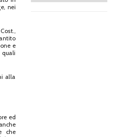
e, nei
Cost.,
antito
ione e
 quali
i alla
ore ed
 anche
re che