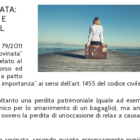
ATA:
 E
L
. 79/2011
ovinata”
elato al
orso ed
, a patto
mportanza” ai sensi dell’art. 1455 del codice civil
ltanto una perdita patrimoniale (quale ad esem
omico per lo smarrimento di un bagaglio), ma a
ovvero la perdita di un’occasione di relax a causa
a rovinata, secondo quanto espressamente previ