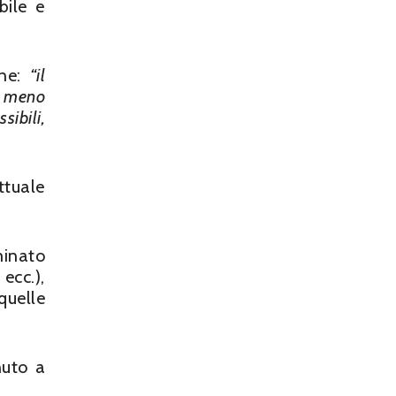
bile e
one:
“
il
a meno
sibili,
ttuale
minato
ecc.),
quelle
nuto a