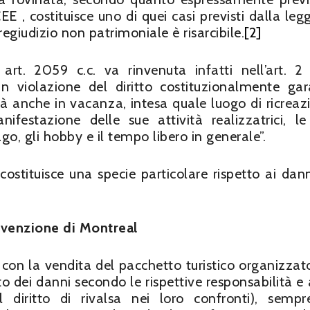
 , costituisce uno di quei casi previsti dalla legg
 pregiudizio non patrimoniale è risarcibile.
[2]
rt. 2059 c.c. va rinvenuta infatti nell’art. 2 
in violazione del diritto costituzionalmente gar
ità anche in vacanza, intesa quale luogo di ricreaz
festazione delle sue attività realizzatrici, le
 gli hobby e il tempo libero in generale”.
ostituisce una specie particolare rispetto ai dann
nvenzione di Montreal
i con la vendita del pacchetto turistico organizzat
to dei danni secondo le rispettive responsabilità e
l diritto di rivalsa nei loro confronti), semp