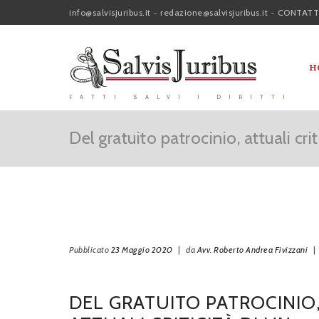
info@salvisjuribus.it
-
redazione@salvisjuribus.it
-
CONTATT
H
FATTI SALVI I DIRITTI
Del gratuito patrocinio, attuali cr
Pubblicato
23 Maggio 2020
|
da
Avv. Roberto Andrea Fivizzani
|
DEL GRATUITO PATROCINIO