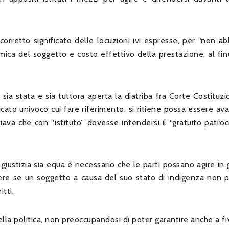
corretto significato delle locuzioni ivi espresse, per “non a
mica del soggetto e costo effettivo della prestazione, al fin
 sia stata e sia tuttora aperta la diatriba fra Corte Costituz
ficato univoco cui fare riferimento, si ritiene possa essere ava
ava che con “istituto” dovesse intendersi il “gratuito patroci
giustizia sia equa è necessario che le parti possano agire in 
tere se un soggetto a causa del suo stato di indigenza non 
tti.
lla politica, non preoccupandosi di poter garantire anche a f