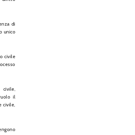
enza di
to unico
o civile
rocesso
civile,
uolo il
 civile,
 vengono