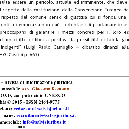
, risulta essere un pericolo, attuale ed imminente, che deve
el rispetto della costituzione, della Convenzione Europea dei 
 rispetto del comune senso di giustizia cui si fonda una 
tentica democrazia non può contentarsi di proclamare in ast
reoccuparsi di garantire i mezzi concreti per il loro ese
un diritto di libertà positiva, la possibilità di tutela giudi
ndigenti” (Luigi Paolo Camoglio – dibattito dinanzi all
 G. Cascini p. 667).
 – Rivista di informazione giuridica
sponsabile
Avv. Giacomo Romano
 ROAD
, con patrocinio UNESCO
hts © 2015 - ISSN 2464-9775
zione:
redazione@salvisjuribus.it
 Umane:
recruitment@salvisjuribus.it
mmerciale:
info@salvisjuribus.it
***