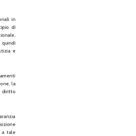
onali in
cipio di
ionale,
 quindi
tizia e
damenti
ione, la
 diritto
aranzia
sizione
 a tale