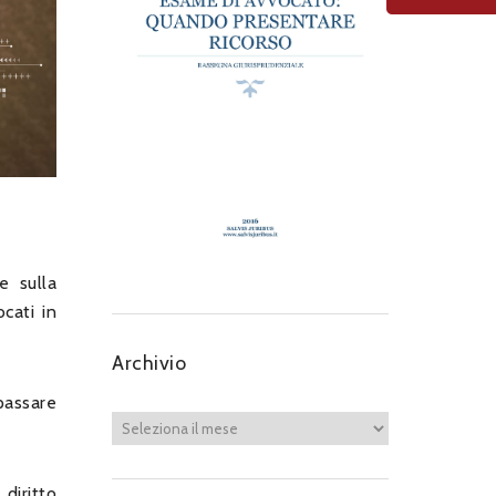
e sulla
ocati in
Archivio
passare
diritto