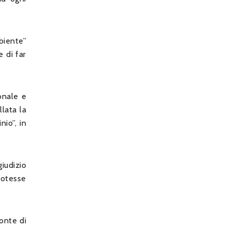
bbiente”
e di far
ionale e
llata la
nio”, in
giudizio
potesse
ronte di