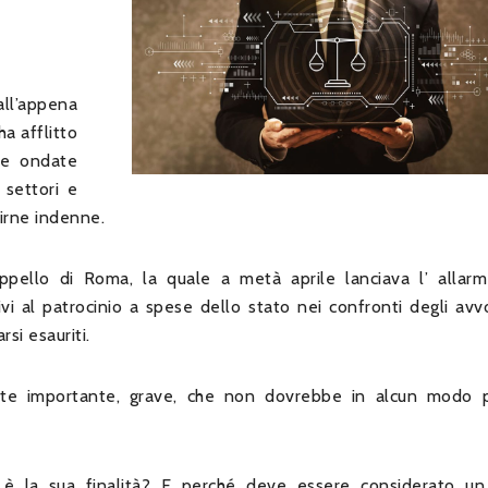
 all’appena
a afflitto
ve ondate
 settori e
irne indenne.
ello di Roma, la quale a metà aprile lanciava l’ allarm
tivi al patrocinio a spese dello stato nei confronti degli avv
si esauriti.
te importante, grave, che non dovrebbe in alcun modo 
 è la sua finalità? E perché deve essere considerato un 