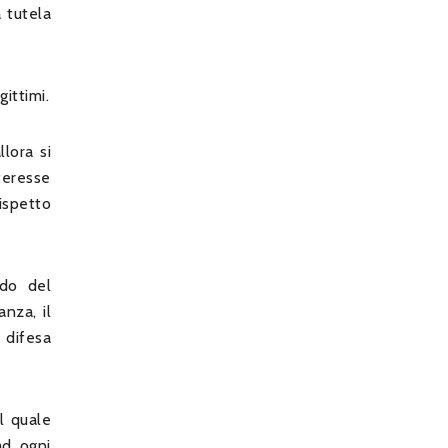
a tutela
ittimi.
llora si
nteresse
rispetto
ado del
anza, il
i difesa
il quale
ad ogni