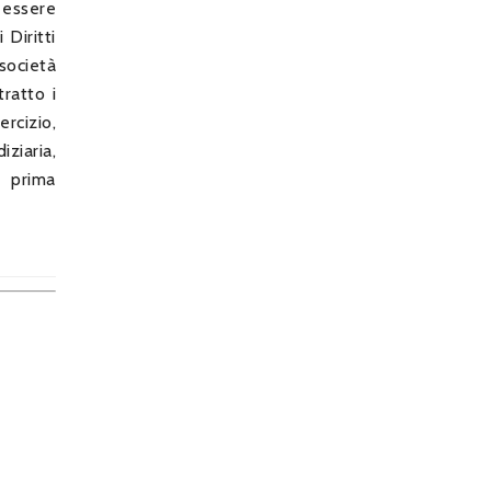
 essere
Diritti
società
ratto i
rcizio,
ziaria,
a prima