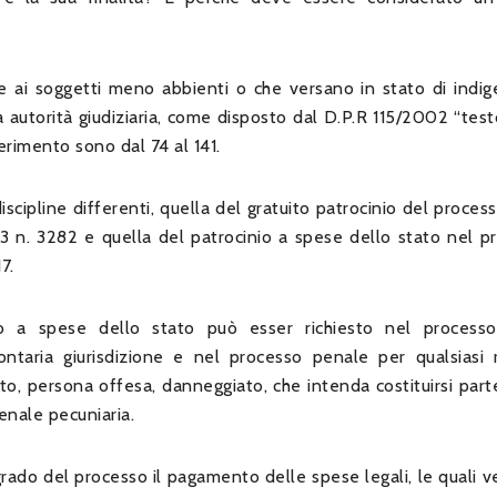
te ai soggetti meno abbienti o che versano in stato di indig
la autorità giudiziaria, come disposto dal D.P.R 115/2002 “tes
iferimento sono dal 74 al 141.
scipline differenti, quella del gratuito patrocinio del process
n. 3282 e quella del patrocinio a spese dello stato nel p
7.
o a spese dello stato può esser richiesto nel processo 
lontaria giurisdizione e nel processo penale per qualsiasi r
to, persona offesa, danneggiato, che intenda costituirsi parte
enale pecuniaria.
e grado del processo il pagamento delle spese legali, le quali