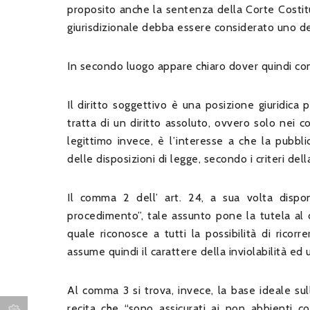
proposito anche la sentenza della Corte Costituz
giurisdizionale debba essere considerato uno de
In secondo luogo appare chiaro dover quindi comp
Il diritto soggettivo è una posizione giuridica 
tratta di un diritto assoluto, ovvero solo nei con
legittimo invece, è l’interesse a che la pubblic
delle disposizioni di legge, secondo i criteri de
Il comma 2 dell’ art. 24, a sua volta dispon
procedimento”, tale assunto pone la tutela al dir
quale riconosce a tutti la possibilità di ricorre
assume quindi il carattere della inviolabilità ed
Al comma 3 si trova, invece, la base ideale sull
recita che “sono assicurati ai non abbienti co