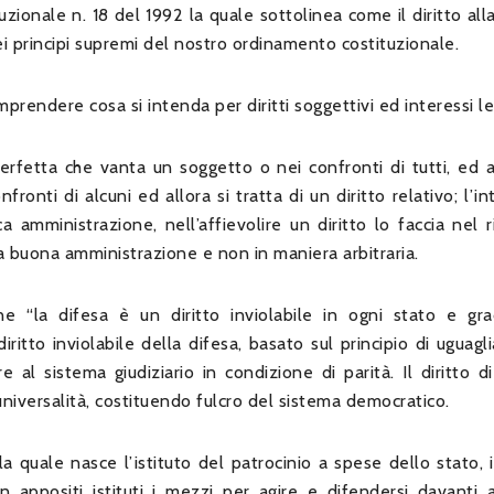
ionale n. 18 del 1992 la quale sottolinea come il diritto all
i principi supremi del nostro ordinamento costituzionale.
rendere cosa si intenda per diritti soggettivi ed interessi leg
perfetta che vanta un soggetto o nei confronti di tutti, ed a
fronti di alcuni ed allora si tratta di un diritto relativo; l’i
a amministrazione, nell’affievolire un diritto lo faccia nel 
lla buona amministrazione e non in maniera arbitraria.
e “la difesa è un diritto inviolabile in ogni stato e gr
itto inviolabile della difesa, basato sul principio di uguagli
re al sistema giudiziario in condizione di parità. Il diritto d
 universalità, costituendo fulcro del sistema democratico.
a quale nasce l’istituto del patrocinio a spese dello stato, 
n appositi istituti i mezzi per agire e difendersi davanti 