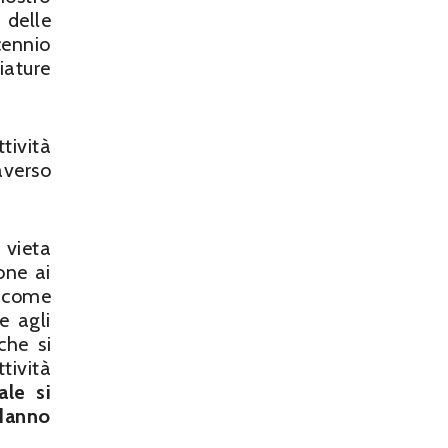
 delle
cennio
ature
tività
averso
i
vieta
one ai
e come
e agli
che si
tività
ale si
 danno