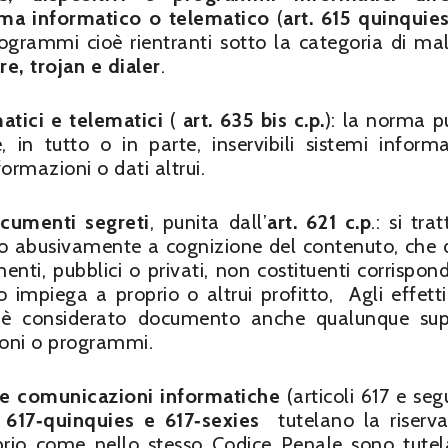
ma informatico o telematico
(
art. 615 quinquies
rogrammi cioè rientranti sotto la categoria di mal
e, trojan e dialer
.
atici e telematici
(
art. 635 bis c.p.
): la norma p
 in tutto o in parte, inservibili sistemi informa
ormazioni o dati altrui.
ocumenti segreti
, punita dall’
art. 621 c.p
.: si tra
to abusivamente a cognizione del contenuto, che
enti, pubblici o privati, non costituenti corrispon
o impiega a proprio o altrui profitto, Agli effetti
 è considerato documento anche qualunque sup
ioni o programmi.
elle comunicazioni informatiche
(articoli 617 e seg
r, 617‐quinquies e 617‐sexies
tutelano la riserv
prio come nello stesso Codice Penale sono tutel