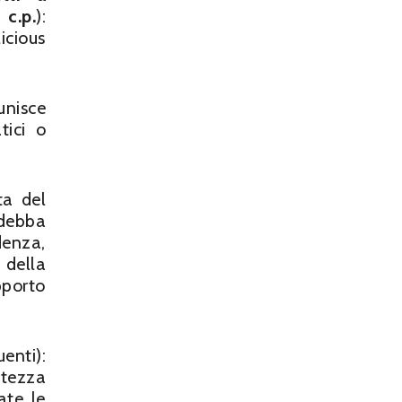
 c.p.
):
icious
unisce
tici o
tta del
 debba
denza,
 della
porto
uenti):
atezza
ate le