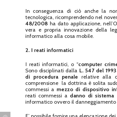
In conseguenza di ciò anche la norm
tecnologica, ricomprendendo nel novero 
48/2008
ha dato applicazione, nell’O
vera e propria innovazione della le
informatico alla cosa mobile.
2.
I reati informatici
I reati informatici, o “
computer crim
Sono disciplinati dalla
L. 547 del 1993
di procedura penale
relative alla c
comprensione la dottrina è solita suddi
commessi a
mezzo di dispositivo in
reati commessi a
danno di sistema 
informatico ovvero il danneggiamento e
E’ possibile fornire una elencazione dei 