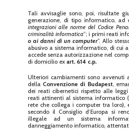
Tali avvisaglie sono, poi, risultate gi
generazione, di tipo informatico, ad 
integrazioni alle norme del Codice Pena
criminalità informatica
”; i primi reati i
o ai danni di un computer
”. Allo stes
abusivo a sistema informatico, di cui al
accede senza autorizzazione nel compute
di domicilio ex
art. 614 c.p.
Ulteriori cambiamenti sono avvenuti a
della
Convenzione di Budapest
, eman
dei reati cibernetici rispetto alle le
reati attinenti al sistema informatico 
rete che collega i computer tra loro), 
secondo il Consiglio d’Europa si ren
illegale ad un sistema informati
danneggiamento informatico, attentato a