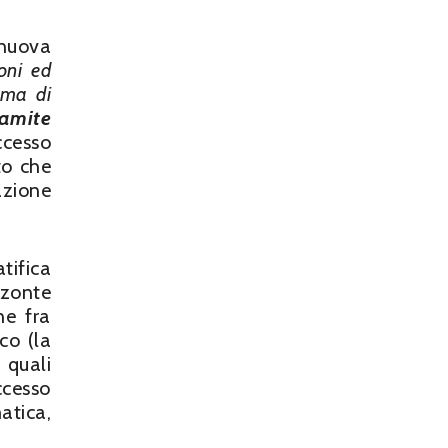
 nuova
oni ed
ema di
ramite
ccesso
to che
azione
tifica
zzonte
ne fra
co (la
 quali
ccesso
tica,