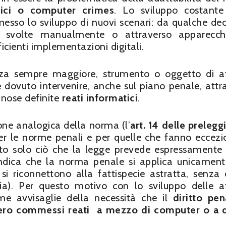
atici o computer crimes
. Lo sviluppo costante
messo lo sviluppo di nuovi scenari: da qualche de
e svolte manualmente o attraverso apparecchi
icienti implementazioni digitali.
nza sempre maggiore, strumento o oggetto di at
 è dovuto intervenire, anche sul piano penale, attr
inose definite
reati informatici
.
zione analogica della norma (l’
art. 14 delle prelegg
per le norme penali e per quelle che fanno eccezi
eato solo ciò che la legge prevede espressament
to indica che la norma penale si applica unicament
si riconnettono alla fattispecie astratta, senza 
gia). Per questo motivo con lo sviluppo delle at
ime avvisaglie della necessità che il
diritto pen
ssero commessi reati a mezzo di computer o a