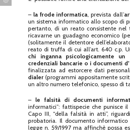
–
la frode informatica
, prevista dall’
ar
un sistema informatico allo scopo di pro
pertanto, di un reato consistente nel 
ricavarne un guadagno economico (per 
(solitamente il detentore dell’elaborat
reato di truffa di cui all’art. 640 c.
chi inganna psicologicamente un u
credenziali bancarie o i documenti d’
finalizzata ad estorcere dati personal
dialer
(programmi appositamente scritti
un altro numero telefonico, spesso di ta
–
le falsità di documenti informa
informatici”: fattispecie che punisce il
Capo III, “della falsità in atti”, rig
probatoria. Il documento informatico 
legge n. 59/1997 ma affinchè possa es