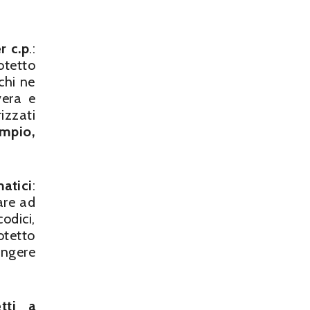
er c.p
.:
otetto
chi ne
vera e
izzati
mpio,
matici
:
are ad
odici,
otetto
ungere
tti a