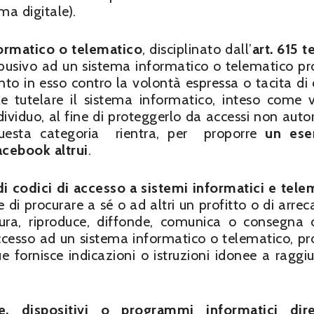
ma digitale).
formatico o telematico
, disciplinato dall’
art. 615 t
abusivo ad un sistema informatico o telematico pr
to in esso contro la volontà espressa o tacita di 
ole tutelare il sistema informatico, inteso come 
dividuo, al fine di proteggerlo da accessi non autor
uesta categoria rientra, per proporre
un ese
acebook altrui
.
i codici di accesso a sistemi informatici e tele
e di procurare a sé o ad altri un profitto o di arrec
ura, riproduce, diffonde, comunica o consegna c
accesso ad un sistema informatico o telematico, pr
 fornisce indicazioni o istruzioni idonee a raggi
re, dispositivi o programmi informatici dire