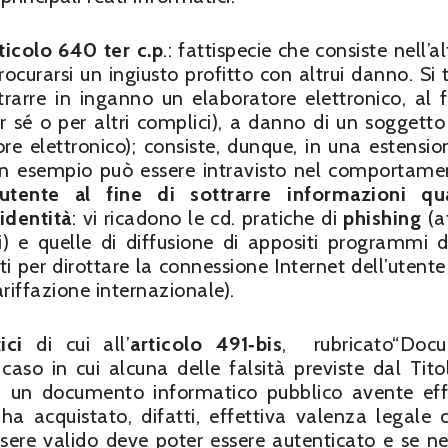
ticolo 640 ter c.p
.: fattispecie che consiste nell’a
curarsi un ingiusto profitto con altrui danno. Si t
trarre in inganno un elaboratore elettronico, al f
sé o per altri complici), a danno di un soggetto
ore elettronico); consiste, dunque, in una estensio
p. Un esempio può essere intravisto nel comportame
tente al fine di sottrarre informazioni qua
identità
: vi ricadono le cd. pratiche di
phishing
(at
i) e quelle di diffusione di appositi programmi de
 per dirottare la connessione Internet dell’utente
riffazione internazionale).
tici
di cui all’
articolo 491‐bis
, rubricato“Docu
 caso in cui alcuna delle falsità previste dal Titol
uardi un documento informatico pubblico avente eff
ha acquistato, difatti, effettiva valenza legale 
sere valido deve poter essere autenticato e se n