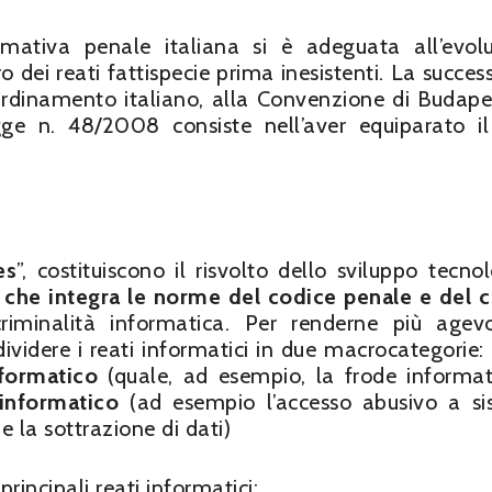
ativa penale italiana si è adeguata all’evol
dei reati fattispecie prima inesistenti. La succes
rdinamento italiano, alla Convenzione di Budape
gge n. 48/2008 consiste nell’aver equiparato i
es
”, costituiscono il risvolto dello sviluppo tecnol
 che integra le norme del codice penale e del 
riminalità informatica. Per renderne più agev
videre i reati informatici in due macrocategorie: i
formatico
(quale, ad esempio, la frode informati
informatico
(ad esempio l’accesso abusivo a s
 la sottrazione di dati)
principali reati informatici: