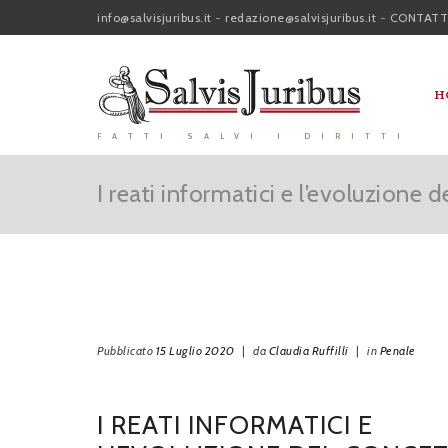
info@salvisjuribus.it
-
redazione@salvisjuribus.it
-
CONTATT
H
FATTI SALVI I DIRITTI
I reati informatici e l’evoluzione 
Pubblicato
15 Luglio 2020
|
da
Claudia Ruffilli
|
in
Penale
I REATI INFORMATICI E