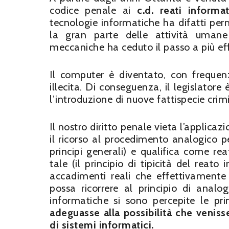
codice penale ai
c.d. reati inform
tecnologie informatiche ha difatti per
la gran parte delle attività uman
meccaniche ha ceduto il passo a più eff
Il computer è diventato, con freque
illecita. Di conseguenza, il legislatore
l’introduzione di nuove fattispecie crim
Il nostro diritto penale vieta l’applica
il ricorso al procedimento analogico 
principi generali) e qualifica come r
tale (il principio di tipicità del rea
accadimenti reali che effettivamente 
possa ricorrere al principio di analo
informatiche si sono percepite le pr
adeguasse alla possibilità che veni
di sistemi informatici.