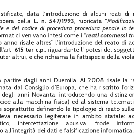
ustificate, data l’introduzione di alcuni reati di
opera della
L. n. 547/1993
, rubricata “
Modificazi
le e del codice di procedura procedura penale in t
nformatici venivano intesi come i “
reati commessi t
so anno risale altresì l’introduzione del reato di a
l’art.
615 ter c.p.
, riguardante l’ipotesi del sogget
r altrui, e che richiama la fattispecie della viol
 partire dagli anni Duemila. Al 2008 risale la ra
ata dal Consiglio d’Europa, che ha riscritto l’ori
ggi degli anni Novanta, introducendo una distinzio
(cioè alla macchina fisica) ed al sistema telemati
e soprattutto definendo le tipologie di reato sulle
deva necessario legiferare in ambito statale: a
co, intercettazione abusiva, frode informa
ll’integrità dei dati e falsificazione informatica.