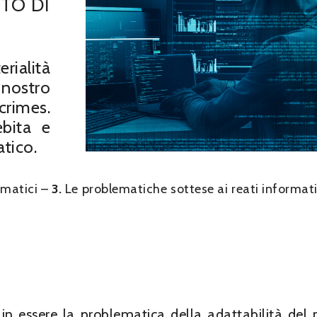
TO DI
rialità
 nostro
crimes.
ebita e
atico.
ormatici –
3.
Le problematiche sottese ai reati informat
in essere la problematica della adattabilità del 