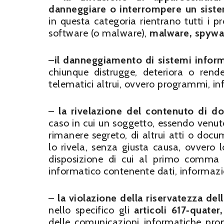
danneggiare o interrompere un siste
in questa categoria rientrano tutti i p
software (o malware),
malware, spywar
–
il danneggiamento di sistemi inform
chiunque distrugge, deteriora o rende,
telematici altrui, ovvero programmi, inf
–
la rivelazione del contenuto di d
caso in cui un soggetto, essendo venu
rimanere segreto, di altrui atti o docum
lo rivela, senza giusta causa, ovvero l
disposizione di cui al primo comma
informatico contenente dati, informaz
–
la violazione della riservatezza d
nello specifico gli
articoli 617‐quate
delle comunicazioni informatiche pro