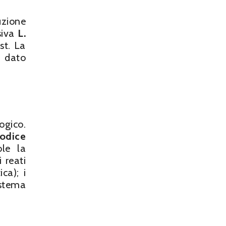
uzione
siva
L.
st. La
l dato
ogico.
codice
ole la
 reati
ca); i
istema