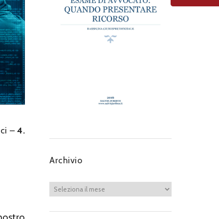
ici –
4.
Archivio
nostro