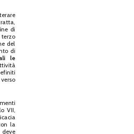
lterare
ratta,
ine di
 terzo
ne del
nto di
li le
tività
finiti
 verso
menti
o VII,
icacia
con la
e deve