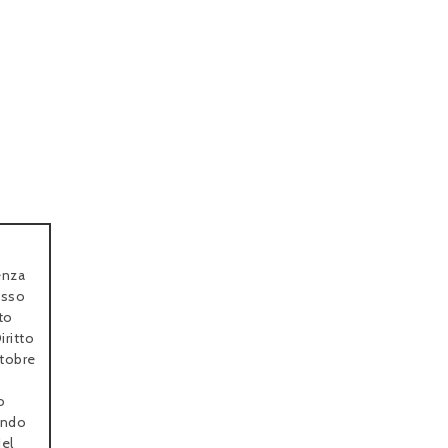
enza
esso
tto
iritto
ttobre
o
rando
Nel