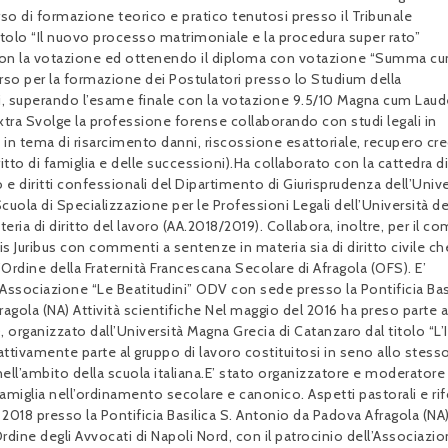
o di formazione teorico e pratico tenutosi presso il Tribunale
tolo “Il nuovo processo matrimoniale e la procedura super rato”
i con la votazione ed ottenendo il diploma con votazione “Summa c
orso per la formazione dei Postulatori presso lo Studium della
i, superando l’esame finale con la votazione 9.5/10 Magna cum Laud
xtra Svolge la professione forense collaborando con studi legali in
are in tema di risarcimento danni, riscossione esattoriale, recupero cred
iritto di famiglia e delle successioni).Ha collaborato con la cattedra di
o e diritti confessionali del Dipartimento di Giurisprudenza dell’Unive
 Scuola di Specializzazione per le Professioni Legali dell’Università de
teria di diritto del lavoro (AA.2018/2019). Collabora, inoltre, per il c
vis Juribus con commenti a sentenze in materia sia di diritto civile ch
’Ordine della Fraternità Francescana Secolare di Afragola (OFS). E’
Associazione “Le Beatitudini” ODV con sede presso la Pontificia Bas
ragola (NA) Attività scientifiche Nel maggio del 2016 ha preso parte 
organizzato dall’Università Magna Grecia di Catanzaro dal titolo “L’
 attivamente parte al gruppo di lavoro costituitosi in seno allo stesso
 nell’ambito della scuola italiana.E’ stato organizzatore e moderatore
famiglia nell’ordinamento secolare e canonico. Aspetti pastorali e r
 2018 presso la Pontificia Basilica S. Antonio da Padova Afragola (NA)
Ordine degli Avvocati di Napoli Nord, con il patrocinio dell’Associazi