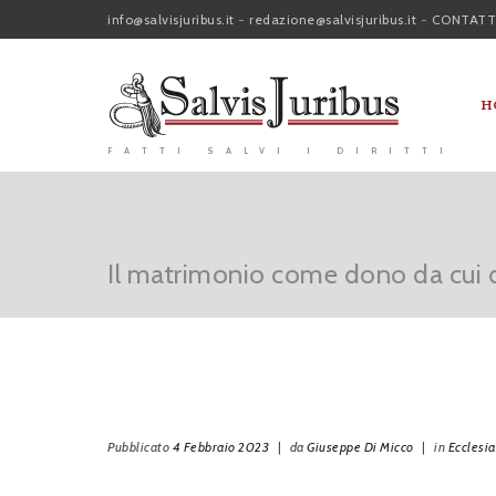
info@salvisjuribus.it
-
redazione@salvisjuribus.it
-
CONTATT
H
FATTI SALVI I DIRITTI
Il matrimonio come dono da cui de
Pubblicato
4 Febbraio 2023
|
da
Giuseppe Di Micco
|
in
Ecclesia