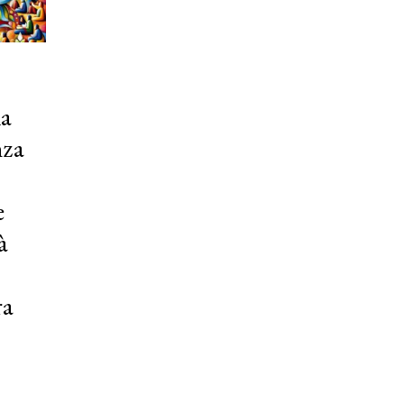
la
nza
e
à
ra