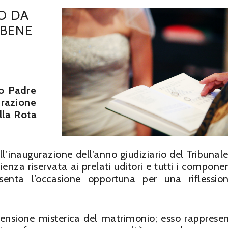
O DA
 BENE
to Padre
razione
lla Rota
l’inaugurazione dell’anno giudiziario del Tribunale
nza riservata ai prelati uditori e tutti i componen
enta l’occasione opportuna per una riflessio
imensione misterica del matrimonio; esso rapprese