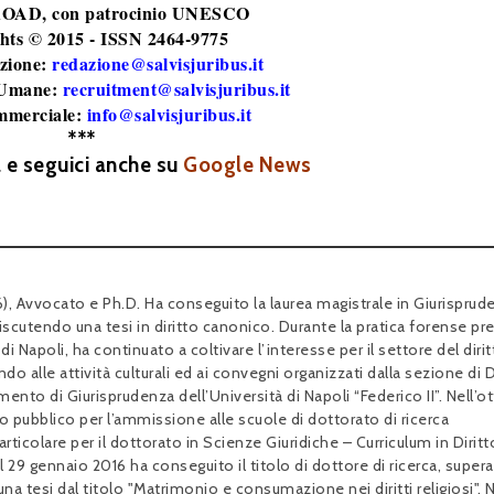
 ROAD
, con patrocinio UNESCO
hts © 2015 - ISSN 2464-9775
zione:
redazione@salvisjuribus.it
 Umane:
recruitment@salvisjuribus.it
mmerciale:
info@salvisjuribus.it
***
a e seguici anche su
Google News
, Avvocato e Ph.D. Ha conseguito la laurea magistrale in Giurisprud
scutendo una tesi in diritto canonico. Durante la pratica forense pr
di Napoli, ha continuato a coltivare l’interesse per il settore del diri
 alle attività culturali ed ai convegni organizzati dalla sezione di D
ento di Giurisprudenza dell’Università di Napoli “Federico II”. Nell’o
o pubblico per l’ammissione alle scuole di dottorato di ricerca
particolare per il dottorato in Scienze Giuridiche – Curriculum in Diritt
Il 29 gennaio 2016 ha conseguito il titolo di dottore di ricerca, supe
na tesi dal titolo "Matrimonio e consumazione nei diritti religiosi". 