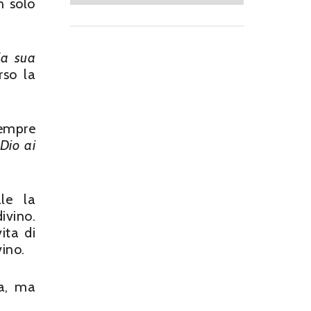
n solo
la sua
rso la
sempre
Dio ai
le la
ivino.
ita di
vino.
na, ma