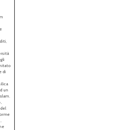
um
e
iti,
rsità
gli
omitato
e di
ilica
ad un
Islam.
,
 del
iforme
,
one