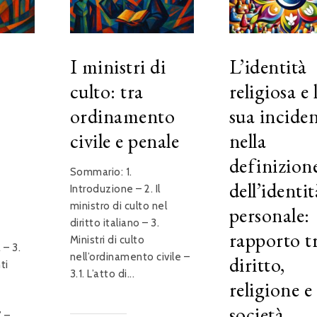
I ministri di
L’identità
culto: tra
religiosa e 
ordinamento
sua incide
civile e penale
nella
definizion
Sommario: 1.
dell’identit
Introduzione – 2. Il
ministro di culto nel
personale:
diritto italiano – 3.
rapporto t
Ministri di culto
 – 3.
nell’ordinamento civile –
diritto,
ti
3.1. L’atto di...
religione e
società
–...