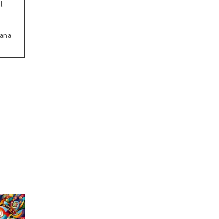
l
lana