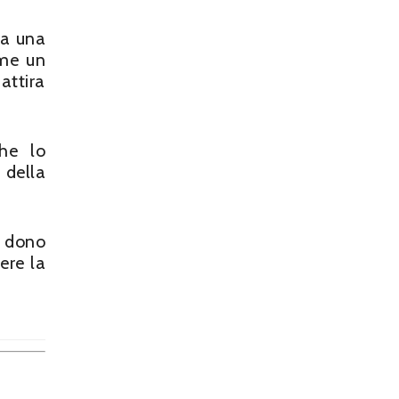
ma una
ome un
attira
che lo
 della
el dono
ere la