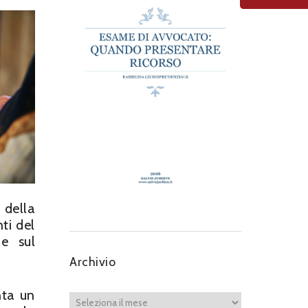
 della
ti del
ne sul
Archivio
nta un