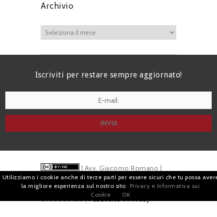
Archivio
Iscriviti per restare sempre aggiornato!
I agree terms and conditions.*
| Avv. Giacomo Romano |
Utilizziamo i cookie anche di terze parti per essere sicuri che tu possa aver
Piazza di Campitelli, 2 - 00186 Roma | P.I.
la migliore esperienza sul nostro sito
Privacy e Informativa sui
Cookie
OK
07880501213 |
Pubblicità
e
Privacy