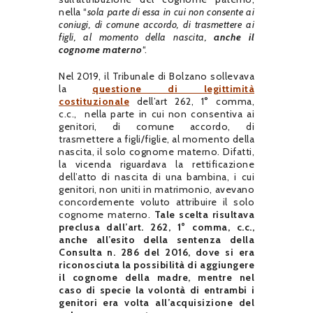
nella “
sola parte di essa in cui non consente ai
coniugi, di comune accordo, di trasmettere ai
figli, al momento della nascita,
anche il
cognome materno
“.
Nel 2019, il Tribunale di Bolzano sollevava
la
questione di legittimità
costituzionale
dell’art 262, 1° comma,
c.c.,
nella parte in cui non consentiva ai
genitori, di comune accordo, di
trasmettere a figli/figlie, al momento della
nascita, il solo cognome materno. Difatti,
la vicenda riguardava la rettificazione
dell’atto di nascita di una bambina, i cui
genitori, non uniti in matrimonio, avevano
concordemente voluto attribuire il solo
cognome materno.
Tale scelta risultava
preclusa dall’art. 262, 1° comma, c.c.,
anche all’esito della sentenza della
Consulta n. 286 del 2016, dove si era
riconosciuta la possibilità di aggiungere
il cognome della madre, mentre nel
caso di specie la volontà di entrambi i
genitori era volta all’acquisizione del