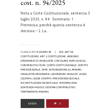
cost. n. 94/2025
Nota a Corte Costituzionale, sentenza 3
luglio 2025, n. 94 Sommario: 1.
Premessa: perché questa sentenza è
decisiva – 2. La...
PUBBLICATO
11 GIORNI FA
/
AOI,
ART 38
COSTITUZIONE,
ART. 3 COSTITUZIONE,
ASSEGNO
ORDINARIO DI INVALIDITÀ,
CIRCOLARE INPS 20/2026,
CONTRIBUTIVI PURI,
CORTE COSTITUZIONALE,
DIRITTO
PREVIDENZIALE,
INPS,
INTEGRAZIONE AL MINIMO,
INVALIDITÀ ORDINARIA,
LAVORATORI INVALIDI,
LEGGE
222/1984,
LEGGE 335/1995,
PREVIDENZA SOCIALE,
RICOSTITUZIONE REDDITUALE,
RIFORMA DINI,
SENTENZA 94/2025,
SISTEMA CONTRIBUTIVO,
TRATTAMENTO MINIMO
LEGGI
0