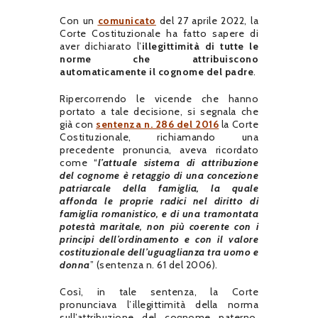
Con un
comunicato
del 27 aprile 2022, la
Corte Costituzionale ha fatto sapere di
aver dichiarato l’
illegittimità di tutte le
norme che attribuiscono
automaticamente il cognome del padre
.
Ripercorrendo le vicende che hanno
portato a tale decisione, si segnala che
già con
sentenza n. 286 del 2016
la Corte
Costituzionale, richiamando una
precedente pronuncia, aveva ricordato
come “
l’attuale sistema di attribuzione
del cognome è retaggio di una concezione
patriarcale della famiglia, la quale
affonda le proprie radici nel diritto di
famiglia romanistico, e di una tramontata
potestà maritale, non più coerente con i
principi dell’ordinamento e con il valore
costituzionale dell’uguaglianza tra uomo e
donna
” (sentenza n. 61 del 2006).
Così, in tale sentenza, la Corte
pronunciava l’illegittimità della norma
sull’attribuzione del cognome paterno,