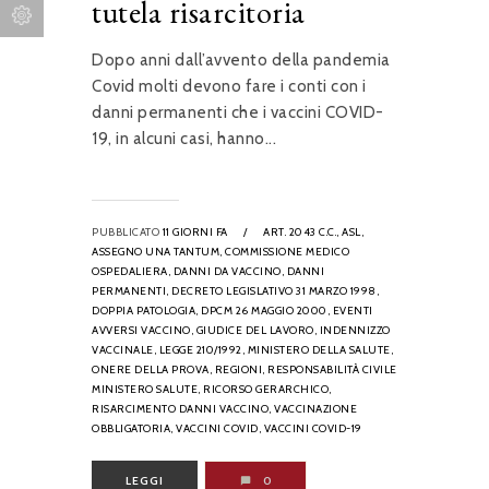
tutela risarcitoria
Dopo anni dall’avvento della pandemia
Covid molti devono fare i conti con i
danni permanenti che i vaccini COVID-
19, in alcuni casi, hanno...
PUBBLICATO
11 GIORNI FA
/
ART. 2043 C.C.,
ASL,
ASSEGNO UNA TANTUM,
COMMISSIONE MEDICO
OSPEDALIERA,
DANNI DA VACCINO,
DANNI
PERMANENTI,
DECRETO LEGISLATIVO 31 MARZO 1998,
DOPPIA PATOLOGIA,
DPCM 26 MAGGIO 2000,
EVENTI
AVVERSI VACCINO,
GIUDICE DEL LAVORO,
INDENNIZZO
VACCINALE,
LEGGE 210/1992,
MINISTERO DELLA SALUTE,
ONERE DELLA PROVA,
REGIONI,
RESPONSABILITÀ CIVILE
MINISTERO SALUTE,
RICORSO GERARCHICO,
RISARCIMENTO DANNI VACCINO,
VACCINAZIONE
OBBLIGATORIA,
VACCINI COVID,
VACCINI COVID-19
LEGGI
0