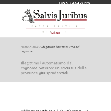
ISSN 2464-9775
FATTI SALVI I
DIRITTI
MENU
Home
/
Civile
/
Illegittimo l’automatismo del
cognome...
Illegittimo l’automatismo del
cognome paterno: un excursus delle
pronunce giurisprudenziali
Pubblicato
30 Aprile 2022
|
da
Giada Ranghi
|
in