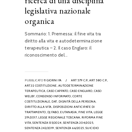
ricerca di una disciplina
legislativa nazionale
organica
Sommario: 1. Premessa: il fine vita tra
diritto alla vita e autodeterminazione
terapeutica – 2. Il caso Englaro: il
riconoscimento del...
PUBBLICATO
11 GIORNI FA
/
ART 579 C.P.,
ART 580 C.P.,
ART.32 COSTITUZIONE,
AUTODETERMINAZIONE
TERAPEUTICA,
CASO CAPPATO,
CASO ENGLARO,
CASO
WELBY,
CONSENSO INFORMATO,
CORTE
COSTITUZIONALE,
DAT,
DIGNITÀ DELLA PERSONA,
DIRITTO ALLA VITA,
DISPOSIZIONI ANTICIPATE DI
TRATTAMENTO,
DJ FABO,
EUTANASIA,
FINE VITA,
LEGGE
219/2017,
LEGGE REGIONALE TOSCANA,
RIFORMA FINE
VITA,
SENTENZA 135/2024,
SENTENZA 204/2025,
SENTENZA 242/2019,
SENTENZA 66/2025,
SUICIDIO