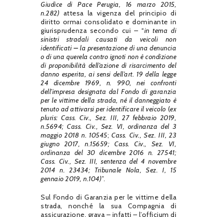
Giudice di Pace Perugia, 16 marzo 2015,
n.282)
attesa la vigenza del principio di
diritto ormai consolidato e dominante in
giurisprudenza secondo cui – “
in tema di
sinistri stradali causati da veicoli non
identificati
–
la presentazione di una denuncia
o di una querela contro ignoti non è condizione
di proponibilità dell’azione di risarcimento del
danno esperita, ai sensi dell’art. 19 della legge
24 dicembre 1969, n. 990, nei confronti
dell’impresa designata dal Fondo di garanzia
per le vittime della strada, né il danneggiato è
tenuto ad attivarsi per identificare il veicolo
(
ex
pluris:
Cass. Civ., Sez. III, 27 febbraio 2019,
n.5694;
Cass. Civ., Sez. VI, ordinanza del 3
maggio 2018 n. 10545
;
Cass. Civ., Sez. III, 23
giugno 2017, n.15659;
Cass. Civ., Sez. VI,
ordinanza del 30 dicembre 2016 n. 27541;
Cass. Civ., Sez. III, sentenza del 4 novembre
2014 n. 23434; Tribunale Nola, Sez. I, 15
gennaio 2019, n.104)
”.
Sul Fondo di Garanzia per le vittime della
strada, nonché la sua Compagnia di
assicurazione, grava – infatti – l’officium di