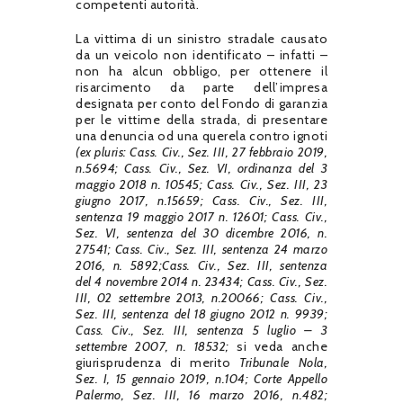
competenti autorità.
La vittima di un sinistro stradale causato
da un veicolo non identificato – infatti –
non ha alcun obbligo, per ottenere il
risarcimento da parte dell’impresa
designata per conto del Fondo di garanzia
per le vittime della strada, di presentare
una denuncia od una querela contro ignoti
(ex pluris: Cass. Civ., Sez. III, 27 febbraio 2019,
n.5694;
Cass. Civ., Sez. VI, ordinanza del 3
maggio 2018 n. 10545;
Cass. Civ., Sez. III, 23
giugno 2017, n.15659;
Cass. Civ., Sez. III,
sentenza 19 maggio 2017 n. 12601;
Cass. Civ.,
Sez. VI, sentenza del 30 dicembre 2016, n.
27541;
Cass. Civ., Sez. III, sentenza 24 marzo
2016, n. 5892;Cass. Civ., Sez. III, sentenza
del 4 novembre 2014 n. 23434;
Cass. Civ., Sez.
III, 02 settembre 2013, n.20066; Cass. Civ.,
Sez. III, sentenza del 18 giugno 2012 n. 9939;
Cass. Civ., Sez. III, sentenza 5 luglio – 3
settembre 2007, n. 18532;
si veda anche
giurisprudenza di merito
Tribunale Nola,
Sez. I, 15 gennaio 2019, n.104; Corte Appello
Palermo, Sez. III, 16 marzo 2016, n.482;