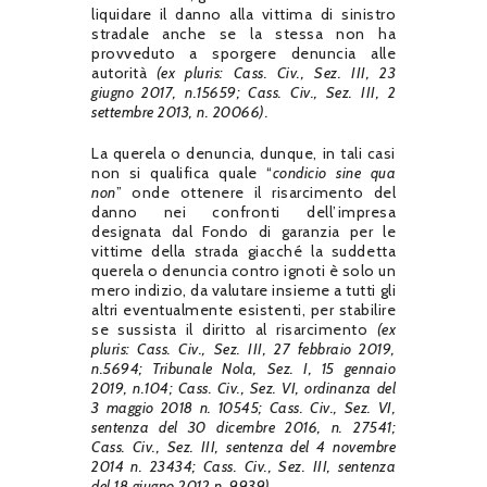
liquidare il danno alla vittima di sinistro
stradale anche se la stessa non ha
provveduto a sporgere denuncia alle
autorità
(ex pluris:
Cass. Civ., Sez. III, 23
giugno 2017, n.15659;
Cass. Civ., Sez. III, 2
settembre 2013, n. 20066).
La querela o denuncia, dunque, in tali casi
non si qualifica quale “
condicio sine qua
non
” onde ottenere il risarcimento del
danno nei confronti dell’impresa
designata dal Fondo di garanzia per le
vittime della strada giacché la suddetta
querela o denuncia contro ignoti è solo un
mero indizio, da valutare insieme a tutti gli
altri eventualmente esistenti, per stabilire
se sussista il diritto al risarcimento
(ex
pluris: Cass. Civ., Sez. III, 27 febbraio 2019,
n.5694;
Tribunale Nola, Sez. I, 15 gennaio
2019, n.104
; Cass. Civ., Sez. VI, ordinanza del
3 maggio 2018 n. 10545;
Cass. Civ., Sez. VI,
sentenza del 30 dicembre 2016, n. 27541;
Cass. Civ., Sez. III, sentenza del 4 novembre
2014 n. 23434; Cass. Civ., Sez. III, sentenza
del 18 giugno 2012 n. 9939).