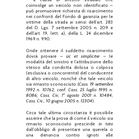
coinvolge un veicolo non identificato –
può promuovere richiesta di risarcimento
nei confronti del Fondo di garanzia per le
vittime della strada ai sensi dell’art. 283
del D. Lgs. 7 settembre 2005 n. 209 e
dell’art. 19, lett. a), della L. 24 dicembre
1969 n. 990.
Onde ottenere il suddetto risarcimento
dovrà provare –
sic et simpliciter
– le
modalità del sinistro e l’attribuzione dello
stesso alla condotta dolosa o colposa
(esclusiva o concorrente) del conducente
di altro veicolo, nonché che tale veicolo
sia rimasto sconosciuto (
Cass. 19 settembre
1992 n. 10762; conf. Cass. 25 luglio 1995 n.
8086; Cass. Civ, 1° agosto 2001 n. 10484;
Cass. Civ., 10 giugno 2005 n. 12304
).
Circa tale ultima circostanza è possibile
asserire che la prova di come il veicolo sia
rimasto sconosciuto prescinde
in toto
dall’obbligo di presentare una querela o
una denuncia contro ignoti alle