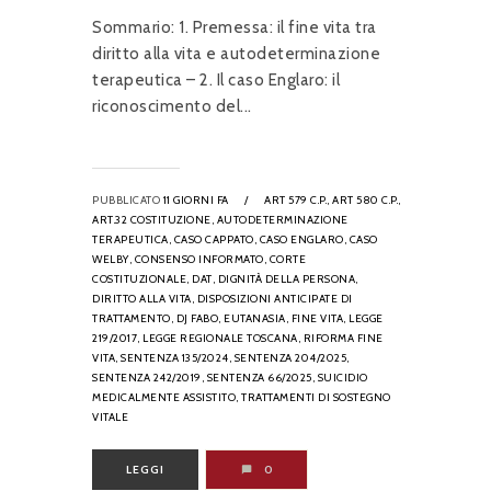
Sommario: 1. Premessa: il fine vita tra
diritto alla vita e autodeterminazione
terapeutica – 2. Il caso Englaro: il
riconoscimento del...
PUBBLICATO
11 GIORNI FA
/
ART 579 C.P.,
ART 580 C.P.,
ART.32 COSTITUZIONE,
AUTODETERMINAZIONE
TERAPEUTICA,
CASO CAPPATO,
CASO ENGLARO,
CASO
WELBY,
CONSENSO INFORMATO,
CORTE
COSTITUZIONALE,
DAT,
DIGNITÀ DELLA PERSONA,
DIRITTO ALLA VITA,
DISPOSIZIONI ANTICIPATE DI
TRATTAMENTO,
DJ FABO,
EUTANASIA,
FINE VITA,
LEGGE
219/2017,
LEGGE REGIONALE TOSCANA,
RIFORMA FINE
VITA,
SENTENZA 135/2024,
SENTENZA 204/2025,
SENTENZA 242/2019,
SENTENZA 66/2025,
SUICIDIO
MEDICALMENTE ASSISTITO,
TRATTAMENTI DI SOSTEGNO
VITALE
LEGGI
0