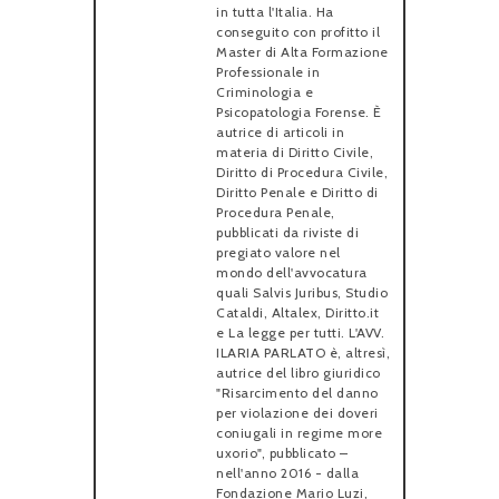
in tutta l'Italia. Ha
conseguito con profitto il
Master di Alta Formazione
Professionale in
Criminologia e
Psicopatologia Forense. È
autrice di articoli in
materia di Diritto Civile,
Diritto di Procedura Civile,
Diritto Penale e Diritto di
Procedura Penale,
pubblicati da riviste di
pregiato valore nel
mondo dell'avvocatura
quali Salvis Juribus, Studio
Cataldi, Altalex, Diritto.it
e La legge per tutti. L'AVV.
ILARIA PARLATO è, altresì,
autrice del libro giuridico
"Risarcimento del danno
per violazione dei doveri
coniugali in regime more
uxorio", pubblicato –
nell'anno 2016 - dalla
Fondazione Mario Luzi,