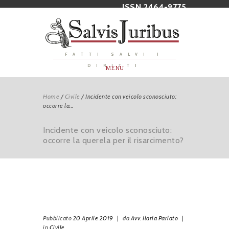
ISSN 2464-9775
FATTI SALVI I
DIRITTI
MENU
Home
/
Civile
/
Incidente con veicolo sconosciuto:
occorre la...
Incidente con veicolo sconosciuto:
occorre la querela per il risarcimento?
Pubblicato
20 Aprile 2019
|
da
Avv. Ilaria Parlato
|
in
Civile