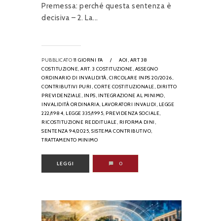
Premessa: perché questa sentenza è
decisiva – 2. La...
PUBBLICATO
11 GIORNI FA
/
AOI,
ART 38
COSTITUZIONE,
ART. 3 COSTITUZIONE,
ASSEGNO
ORDINARIO DI INVALIDITÀ,
CIRCOLARE INPS 20/2026,
CONTRIBUTIVI PURI,
CORTE COSTITUZIONALE,
DIRITTO
PREVIDENZIALE,
INPS,
INTEGRAZIONE AL MINIMO,
INVALIDITÀ ORDINARIA,
LAVORATORI INVALIDI,
LEGGE
222/1984,
LEGGE 335/1995,
PREVIDENZA SOCIALE,
RICOSTITUZIONE REDDITUALE,
RIFORMA DINI,
SENTENZA 94/2025,
SISTEMA CONTRIBUTIVO,
TRATTAMENTO MINIMO
LEGGI
0