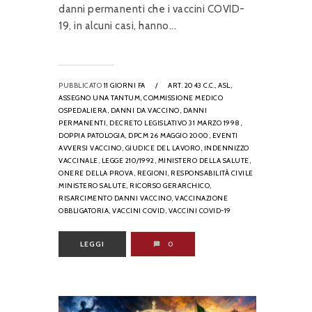
danni permanenti che i vaccini COVID-
19, in alcuni casi, hanno...
PUBBLICATO
11 GIORNI FA
/
ART. 2043 C.C.,
ASL,
ASSEGNO UNA TANTUM,
COMMISSIONE MEDICO
OSPEDALIERA,
DANNI DA VACCINO,
DANNI
PERMANENTI,
DECRETO LEGISLATIVO 31 MARZO 1998,
DOPPIA PATOLOGIA,
DPCM 26 MAGGIO 2000,
EVENTI
AVVERSI VACCINO,
GIUDICE DEL LAVORO,
INDENNIZZO
VACCINALE,
LEGGE 210/1992,
MINISTERO DELLA SALUTE,
ONERE DELLA PROVA,
REGIONI,
RESPONSABILITÀ CIVILE
MINISTERO SALUTE,
RICORSO GERARCHICO,
RISARCIMENTO DANNI VACCINO,
VACCINAZIONE
OBBLIGATORIA,
VACCINI COVID,
VACCINI COVID-19
LEGGI
0