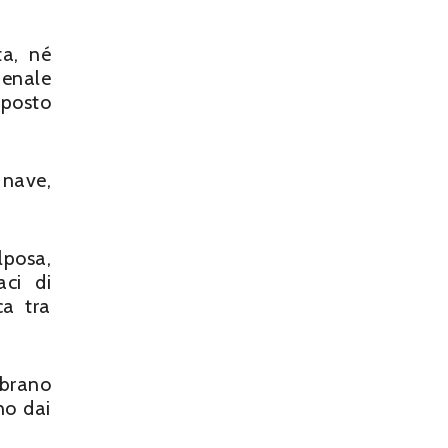
ta, né
penale
pposto
 nave,
lposa,
aci di
ca tra
mbrano
no dai