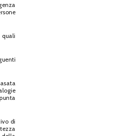
igenza
ersone
 quali
guenti
basata
nalogie
spunta
ivo di
atezza