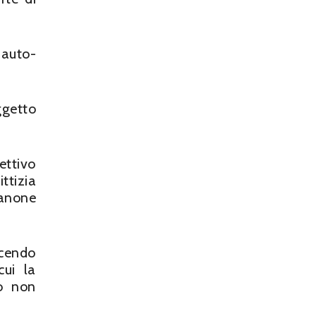
 auto-
ggetto
ettivo
ttizia
canone
ucendo
cui la
 o non