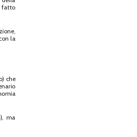
 della
 fatto
zione,
con la
o) che
nario
onomia
o), ma