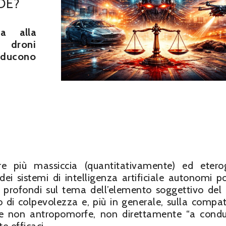
DE?
a alla
i droni
inducono
re più massiccia (quantitativamente) ed eter
dei sistemi di intelligenza artificiale autonomi p
 profondi sul tema dell’elemento soggettivo del 
io di colpevolezza e, più in generale, sulla compati
ogie non antropomorfe, non direttamente “a cond