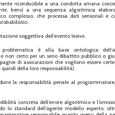
mente riconducibile a una condotta umana cosci
ente, bensì a una sequenza algoritmica elabor
co complesso, che processa dati sensoriali e 
robabilistici.
putazione soggettiva dell’evento lesivo.
problematica è alla base ontologica dell’a
, e non certo per un serio dibattito pubblico o giur
agnie di assicurazioni che vogliono essere certe
quindi della loro responsabilità).
urre la responsabilità penale al programmatore,
ibilità concreta dell’errore algoritmico e l’omissi
o lo standard dell’agente modello esperto, olt
programmatore responsabile quanto meno della pa