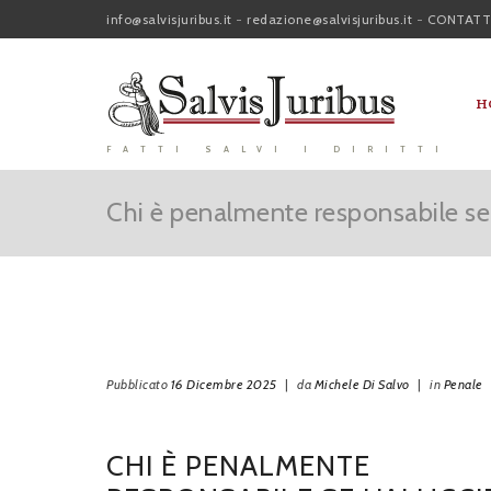
info@salvisjuribus.it
-
redazione@salvisjuribus.it
-
CONTATT
H
FATTI SALVI I DIRITTI
Chi è penalmente responsabile se 
Pubblicato
16 Dicembre 2025
|
da
Michele Di Salvo
|
in
Penale
CHI È PENALMENTE