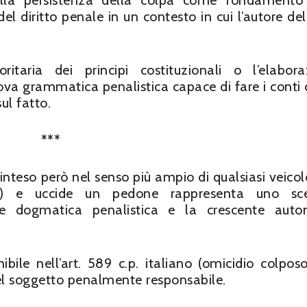
sulla persistenza della colpa come fondamento
del diritto penale in un contesto in cui l’autore del
taria dei principi costituzionali o l’elabora
va grammatica penalistica capace di fare i conti 
ul fatto.
***
inteso però nel senso più ampio di qualsiasi veicol
li) e uccide un pedone rappresenta uno sce
ale dogmatica penalistica e la crescente aut
ibile nell’art. 589 c.p. italiano (omicidio colpos
del soggetto penalmente responsabile.