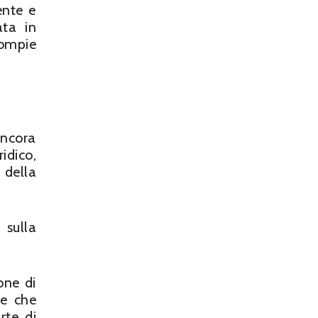
ente e
ata in
compie
ncora
idico,
 della
 sulla
one di
re che
rte di