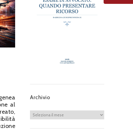
ogenea
Archivio
one al
reato,
bilità
uzione