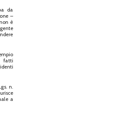
lpa da
ione –
 non è
agente
ondere
esempio
 fatti
identi
gs. n.
urisce
nale a