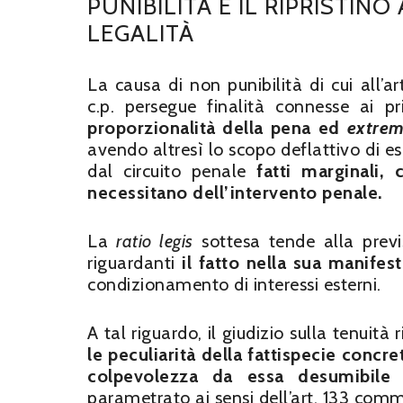
PUNIBILITÀ E IL RIPRISTINO
LEGALITÀ
La causa di non punibilità di cui all’ar
c.p. persegue finalità connesse ai pri
proporzionalità della pena ed
extrem
avendo altresì lo scopo deflattivo di e
dal circuito penale
fatti marginali,
necessitano dell’intervento penale.
La
ratio legis
sottesa tende alla previs
riguardanti
il fatto nella sua manifes
condizionamento di interessi esterni.
A tal riguardo, il giudizio sulla tenui
le peculiarità della fattispecie concr
colpevolezza da essa desumibile
parametrato ai sensi dell’art. 133 comma