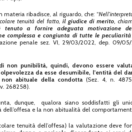
materia ribadisce, al riguardo, che: “
Nell’interpre
ticolare tenuità del fatto,
il giudice di merito
, chia
tenuto a fornire adeguata motivazione de
ne complessa e congiunta di tutte le peculiarità
azione penale sez. VI, 29/03/2022, dep. 09/05
i non punibilità, quindi, devono essere valut
colpevolezza da esse desumibile, l’entità del d
e non abituale della condotta
(Sez. 4, n. 4875
Rv. 268258).
nta, dunque, qualora siano soddisfatti gli uni
nuità dell’offesa e la non abitualità del comportament
icolare tenuità dell’offesa) la valutazione deve fo