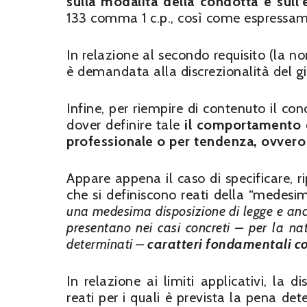
sulla modalità della condotta e sull
133 comma 1 c.p., così come espressam
In relazione al secondo requisito (la n
è demandata alla discrezionalità del gi
Infine, per riempire di contenuto il con
dover definire tale
il comportamento di
professionale o per tendenza, ovvero
Appare appena il caso di specificare, r
che si definiscono reati della “medesi
una medesima disposizione di legge e anche
presentano nei casi concreti – per la nat
determinati –
caratteri fondamentali c
In relazione ai limiti applicativi, la di
reati per i quali è prevista la pena d