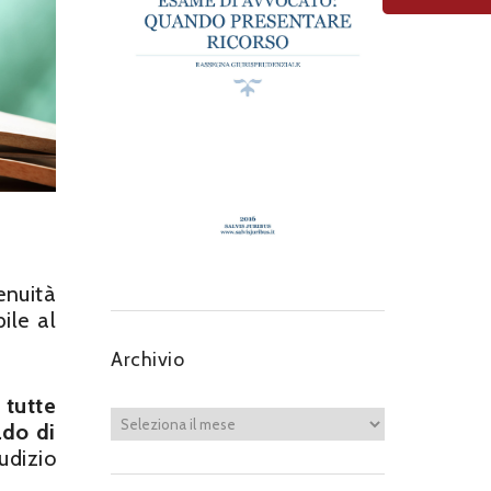
enuità
ile al
Archivio
i
tutte
ado di
iudizio