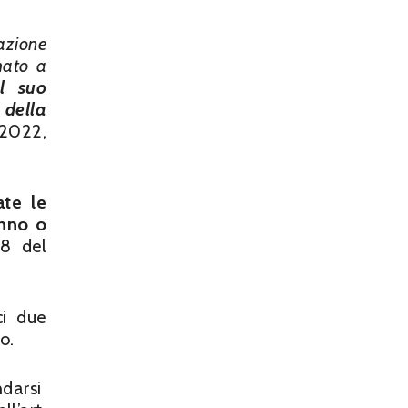
tazione
mato a
l suo
 della
/2022,
ate le
anno o
8 del
ci due
o.
ndarsi