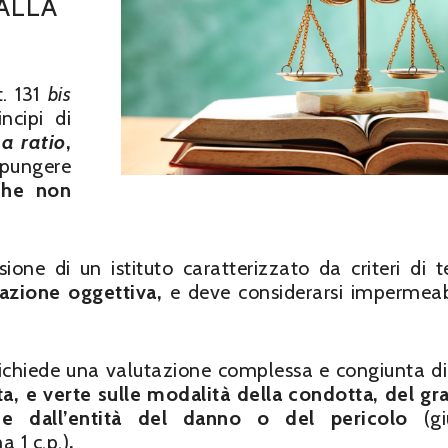
 ALLA
t. 131
bis
ncipi di
a ratio
,
spungere
 che non
ione di un istituto caratterizzato da criteri di t
tazione
oggettiva,
e deve considerarsi impermeab
tà richiede una valutazione complessa e congiunta d
eta, e verte sulle modalità della condotta, del gr
 e dall’entità del danno o del pericolo
(g
 1 c.p.)
.