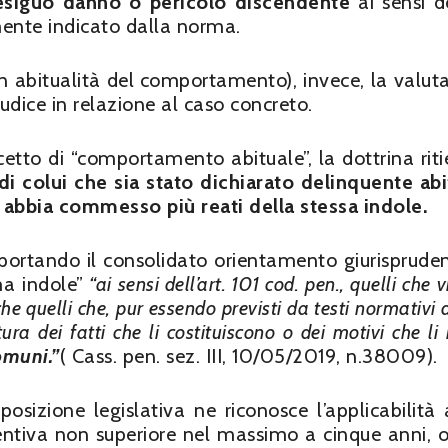
’esiguo danno o pericolo discendente
ai sensi de
ente indicato dalla norma.
on abitualità del comportamento), invece, la valut
udice in relazione al caso concreto.
cetto di “comportamento abituale”, la dottrina riti
 colui che sia stato dichiarato delinquente abi
 abbia commesso più reati della stessa indole.
iportando il consolidato orientamento giurispruden
ma indole”
“ai sensi dell’art. 101 cod. pen., quelli che 
 quelli che, pur essendo previsti da testi normativi d
ura dei fatti che li costituiscono o dei motivi che l
omuni.”
( Cass. pen. sez. III, 10/05/2019, n.38009).
sposizione legislativa ne riconosce l’applicabilità a
etentiva non superiore nel massimo a cinque anni, 