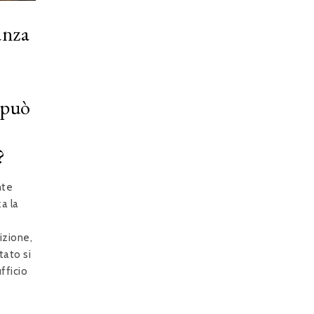
anza
 può
?
nte
a la
izione,
tato si
ufficio