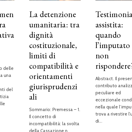
amen
La detenzione
Testimoni
ra
umanitaria: tra
assistita:
ativa
dignità
quando
costituzionale,
l’imputato
limiti di
non
compatibilità e
rispondere
o delle
orientamenti
ta una
Abstract. Il prese
giurisprudenzi
contributo analizz
ti del
peculiare ed
ali
tizia
eccezionale cond
lle
nella quale l’impu
Sommario: Premessa – 1.
trova a rivestire l’
Il concetto di
di...
incompatibilità: la svolta
della Cassazione n.