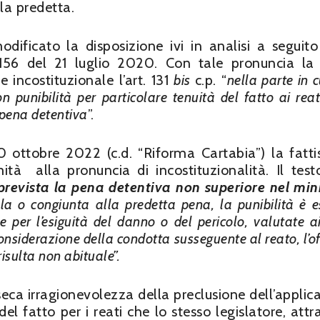
la predetta.
dificato la disposizione ivi in analisi a seguito
. 156 del 21 luglio 2020. Con tale pronuncia la
 incostituzionale l’art. 131
bis
c.p. “
nella parte in 
 punibilità per particolare tenuità del fatto ai reat
 pena detentiva
”.
10 ottobre 2022 (c.d. “Riforma Cartabia”) la fatti
tà alla pronuncia di incostituzionalità. Il test
è prevista la pena detentiva non superiore nel mi
la o congiunta alla predetta pena, la punibilità è e
 per l’esiguità del danno o del pericolo, valutate ai
onsiderazione della condotta susseguente al reato, l’o
isulta non abituale”.
seca irragionevolezza della preclusione dell’applic
del fatto per i reati che lo stesso legislatore, attr