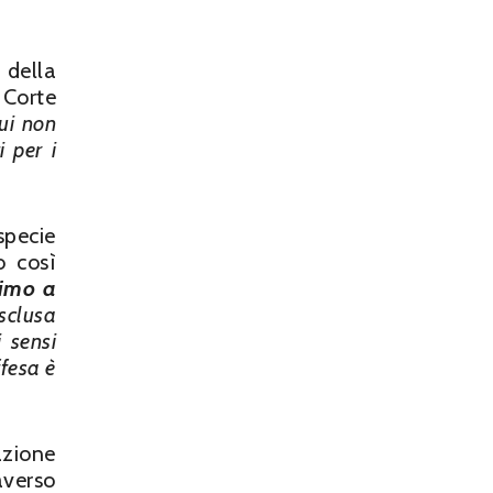
 della
 Corte
cui non
i per i
specie
o così
nimo a
sclusa
 sensi
ffesa è
azione
averso