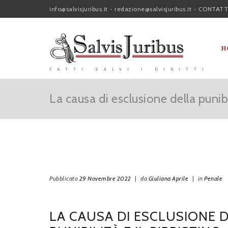
info@salvisjuribus.it
-
redazione@salvisjuribus.it
-
CONTATT
H
FATTI SALVI I DIRITTI
La causa di esclusione della punibili
Pubblicato
29 Novembre 2022
|
da
Giuliana Aprile
|
in
Penale
LA CAUSA DI ESCLUSIONE 