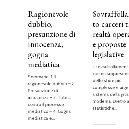
Ragionevole
Sovraffoll
dubbio,
to carceri t
presunzione di
realtà oper
innocenza,
e proposte
gogna
legislative
mediatica
Il sovraffollament
carceri rappresen
Sommario: 1. Il
delle sfide più
ragionevole dubbio – 2.
complesse e urgen
Presunzione di
sistema della gius
innocenza – 3. Tutela
moderna. Dietro a
contro il processo
statistiche...
mediatico – 4. Gogna
mediatica e...