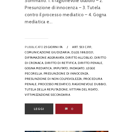
Sommario: 1. Il ragionevole dubbio – 2.
Presunzione di innocenza – 3. Tutela
contro il processo mediatico – 4. Gogna
mediatica e...
PUBBLICATO
25 GIORNI FA
/
ART. 533 C.P.P.,
COMUNICAZIONE GIUDIZIARIA,
D.LGS. 188/2021,
DIFFAMAZIONE AGGRAVATA,
DIRITTO ALL'OBLIO,
DIRITTO
DI CRONACA,
DIRITTO DI RETTIFICA,
DIRITTO PENALE,
GOGNA MEDIATICA,
IMPUTATO,
INDAGATO,
LEGGE
PECORELLA,
PRESUNZIONE DI INNOCENZA,
PRESUNZIONE DI NON COLPEVOLEZZA,
PROCEDURA
PENALE,
PROCESSO MEDIATICO,
RAGIONEVOLE DUBBIO,
TUTELA DELLA REPUTAZIONE,
VITTIMA DEL REATO,
VITTIMIZZAZIONE SECONDARIA
LEGGI
0