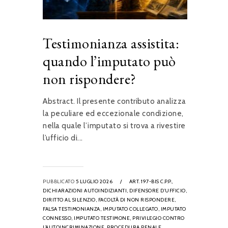
Testimonianza assistita:
quando l’imputato può
non rispondere?
Abstract. Il presente contributo analizza
la peculiare ed eccezionale condizione,
nella quale l’imputato si trova a rivestire
l’ufficio di...
PUBBLICATO
5 LUGLIO 2026
/
ART. 197-BIS C.P.P.,
DICHIARAZIONI AUTOINDIZIANTI,
DIFENSORE D’UFFICIO,
DIRITTO AL SILENZIO,
FACOLTÀ DI NON RISPONDERE,
FALSA TESTIMONIANZA,
IMPUTATO COLLEGATO,
IMPUTATO
CONNESSO,
IMPUTATO TESTIMONE,
PRIVILEGIO CONTRO
L’AUTOINCRIMINAZIONE,
PROCEDURA PENALE,