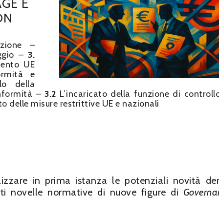
AGE E
ON
zione –
aggio –
3.
mento UE
ormità e
lo della
onformità –
3.2
L’incaricato della funzione di controll
tto delle misure restrittive UE e nazionali
izzare in prima istanza le potenziali novità der
nti novelle normative di nuove figure di
Governa