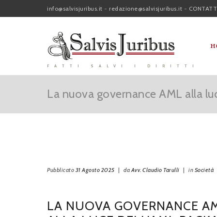
info@salvisjuribus.it
-
redazione@salvisjuribus.it
-
CONTATT
H
FATTI SALVI I DIRITTI
La nuova governance AML alla luc
Pubblicato
31 Agosto 2025
|
da
Avv. Claudio Tarulli
|
in
Società
LA NUOVA GOVERNANCE A