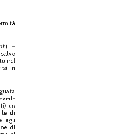
ormità
ok
) –
 salvo
to nel
ità in
eguata
revede
(i) un
ile di
 agli
one di