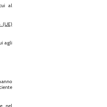
ui al
 (UE)
ui agli
 hanno
ciente
re nel