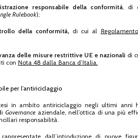
strazione responsabile della conformità
,
di c
ingle Rulebook
);
ntrollo della conformità,
di cui al
Regolamento
vanza delle misure restrittive UE e nazionali
di c
iti con
Nota 48 dalla Banca d’Italia.
le per l’antiriciclaggio
esi in ambito antiriciclaggio negli ultimi anni
di
Governance
aziendale, nell’ottica di una più effi
cillari responsabilità.
 rappresentate dall’introduzione di nuove figu