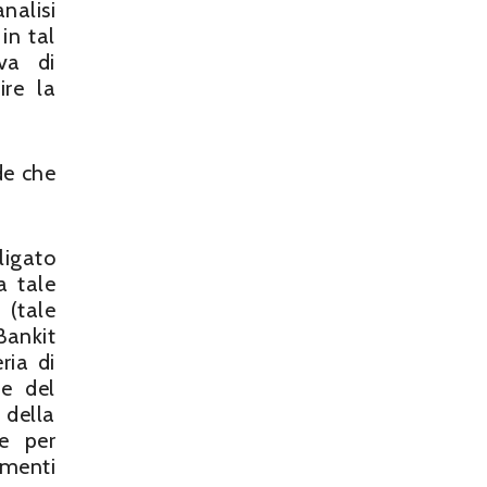
nalisi
in tal
va di
re la
de che
ligato
a tale
 (tale
Bankit
ria di
he del
 della
ie per
umenti