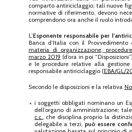
comparto antiriciclaggio; tali nuove figu
normative di riferimento, devono necess
comprendono ora anche il ruolo introdot
L’
Esponente responsabile per l’antiri
Banca d’Italia con il Provvedimento
materia di organizzazione, procedure 
marzo 2019
(d’ora in poi “Disposizioni
e le procedure relative alla gestione
responsabile antiriciclaggio (
EBA/GL/2
Secondo le disposizioni e la relativa
No
i soggetti obbligati nominano un Es
dell’organo di amministrazione; tal
c.c.
, che disciplina proprio la distinz
delegabile a terzi,
può essere confe
valutazione basata sul principio di p