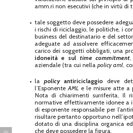
amm.ri non esecutivi (che in virtù di 
tale soggetto deve possedere adegu
i rischi di riciclaggio, le politiche, i
business del destinatario e del setto
adeguate ad assolvere efficacemen
carico dei soggetti obbligati, una 
idoneità e sul
time commitment
,
aziendale (tra cui nella
policy aml
, c
la
policy
antiriciclaggio
deve detta
l’Esponente
AML
e le misure atte a 
Nota di chiarimenti surriferita, Il 
normative effettivamente idonee a ind
di esponente responsabile per l’antiri
risultare pertanto opportuno nell’ipote
dotato di una disciplina organica ed u
che deve possedere la figura.