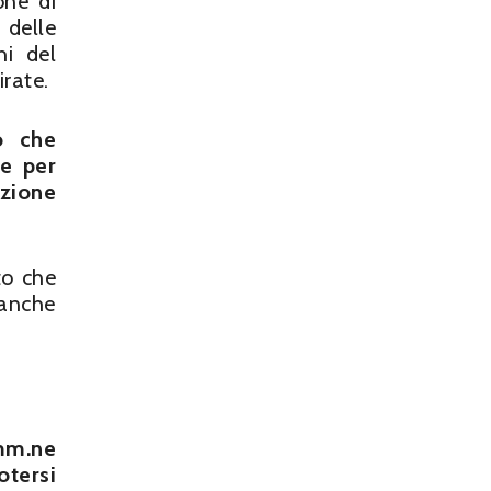
one di
 delle
hi del
irate.
o che
le per
azione
to che
 anche
mm.ne
tersi