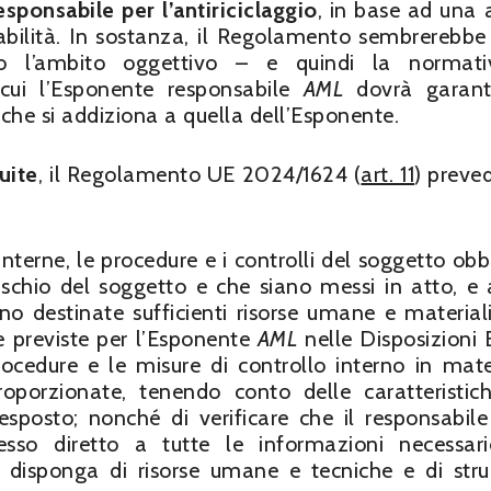
sponsabile per l’antiriciclaggio
, in base ad una a
abilità. In sostanza, il Regolamento sembrerebbe 
o l’ambito oggettivo – e quindi la normati
cui l’Esponente responsabile
AML
dovrà garanti
che si addiziona a quella dell’Esponente.
uite
, il Regolamento UE 2024/1624 (
art. 11
) preve
interne, le procedure e i controlli del soggetto obb
rischio del soggetto e che siano messi in atto, e 
no destinate sufficienti risorse umane e materiali
le previste per l’Esponente
AML
nelle Disposizioni 
rocedure e le misure di controllo interno in mate
roporzionate, tenendo conto delle caratteristic
 esposto; nonché di verificare che il responsabile
cesso diretto a tutte le informazioni necessar
 disponga di risorse umane e tecniche e di str