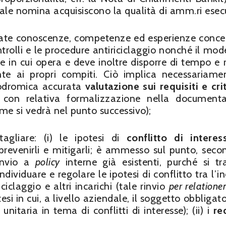
tale nomina acquisiscono la qualità di amm.ri esecu
ate conoscenze, competenze ed esperienze conce
 controlli e le procedure antiriciclaggio nonché il mod
re in cui opera e deve inoltre disporre di tempo e r
te ai propri compiti. Ciò implica necessariame
prodromica accurata
valutazione sui requisiti e crit
 con relativa formalizzazione nella document
ome si vedrà nel punto successivo);
gliare: (i) le ipotesi di
conflitto di interess
prevenirli e mitigarli; è ammesso sul punto, seco
rinvio a
policy
interne già esistenti, purché si tra
ividuare e regolare le ipotesi di conflitto tra l’in
ciclaggio e altri incarichi (tale rinvio
per relation
si in cui, a livello aziendale, il soggetto obbligato
nitaria in tema di conflitti di interesse); (ii) i
req