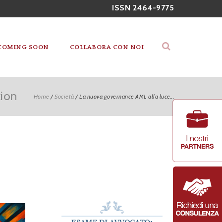
ISSN 2464-9775
COMING SOON
COLLABORA CON NOI
tion
Home
/
Società
/
La nuova governance AML alla luce...