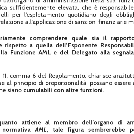
 dall’organo di amministrazione nella sua funzi
ca sufficientemente elevata, che è responsabile
rolli per l’espletamento quotidiano degli obblig
relazione all’applicazione di sanzioni finanziarie m
ariamente comprendere quale sia il rapport
ure rispetto a quella dell’Esponente Responsabi
della Funzione AML
e del Delegato alla segnal
art. 11, comma 6 del Regolamento, chiarisce anzitut
se al principio di proporzionalità, possano essere
che siano
cumulabili con altre funzioni
.
quanto attiene al membro dell’organo di a
a normativa
AML
,
tale figura sembrerebbe po