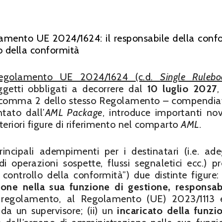
lamento UE 2024/1624: il responsabile della conf
lo della conformità
egolamento UE 2024/1624 (c.d.
Single Rulebo
getti obbligati a decorrere dal
10 luglio 2027
,
 90, comma 2 dello stesso Regolamento – compendia
tato dall’
AML Package
, introduce importanti nov
teriori figure di riferimento nel comparto
AML
.
incipali adempimenti per i destinatari (i.e. ad
di operazioni sospette, flussi segnaletici ecc.) p
di controllo della conformità”) due distinte figure: 
ne nella sua funzione di gestione, responsab
regolamento, al Regolamento (UE) 2023/1113 e
da un supervisore; (ii) un
incaricato della funzi