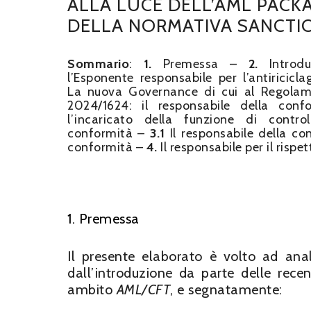
ALLA LUCE DELL’AML PACK
DELLA NORMATIVA SANCTI
Sommario
:
1.
Premessa –
2.
Introdu
l’Esponente responsabile per l’antiricicl
La nuova Governance di cui al Regola
2024/1624: il responsabile della conf
l’incaricato della funzione di control
conformità –
3.1
Il responsabile della c
conformità –
4.
Il responsabile per il rispe
1. Premessa
Il presente elaborato è volto ad anal
dall’introduzione da parte delle rece
ambito
AML/CFT
, e segnatamente: