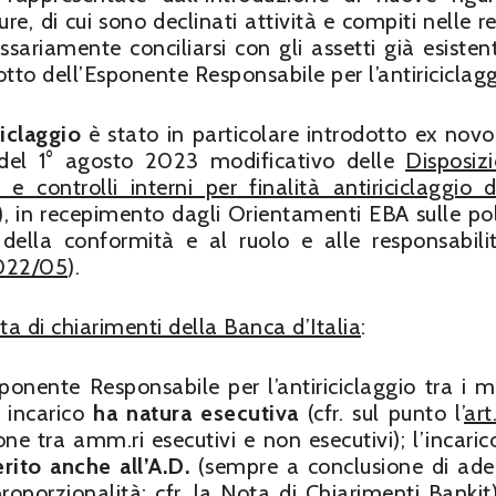
re, di cui sono declinati attività e compiti nelle re
ariamente conciliarsi con gli assetti già esistent
to dell’Esponente Responsabile per l’antiriciclagg
ciclaggio
è stato in particolare introdotto ex novo
 del 1° agosto 2023 modificativo delle
Disposizi
e controlli interni per finalità antiriciclaggio 
”), in recepimento dagli Orientamenti EBA sulle pol
 della conformità e al ruolo e alle responsabili
022/05
).
ta di chiarimenti della Banca d’Italia
:
ponente Responsabile per l’antiriciclaggio tra i 
e incarico
ha natura esecutiva
(cfr. sul punto l’
art
ione tra amm.ri esecutivi e non esecutivi); l’incaric
rito anche all’A.D.
(sempre a conclusione di ad
roporzionalità; cfr. la Nota di Chiarimenti Bankit