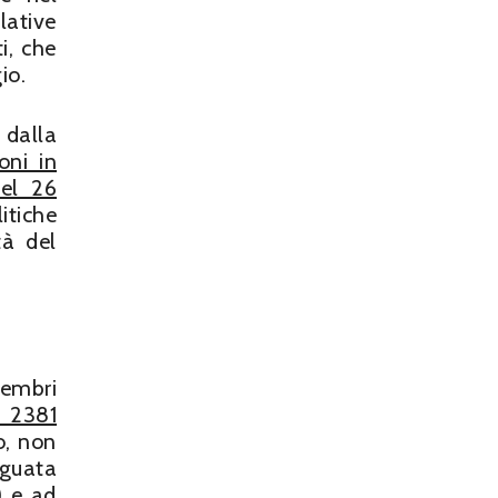
lative
i, che
io.
 dalla
oni in
del 26
itiche
tà del
membri
. 2381
o, non
eguata
) e ad