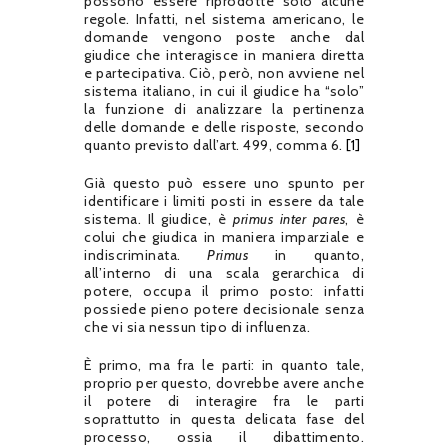
possono essere riprodotte solo alcune
regole. Infatti, nel sistema americano, le
domande vengono poste anche dal
giudice che interagisce in maniera diretta
e partecipativa. Ciò, però, non avviene nel
sistema italiano, in cui il giudice ha “solo”
la funzione di analizzare la pertinenza
delle domande e delle risposte, secondo
quanto previsto dall’art. 499, comma 6.
[1]
Già questo può essere uno spunto per
identificare i limiti posti in essere da tale
sistema. Il giudice, è
primus inter pares
, è
colui che giudica in maniera imparziale e
indiscriminata.
Primus
in quanto,
all’interno di una scala gerarchica di
potere, occupa il primo posto: infatti
possiede pieno potere decisionale senza
che vi sia nessun tipo di influenza.
È primo, ma fra le parti: in quanto tale,
proprio per questo, dovrebbe avere anche
il potere di interagire fra le parti
soprattutto in questa delicata fase del
processo, ossia il dibattimento.