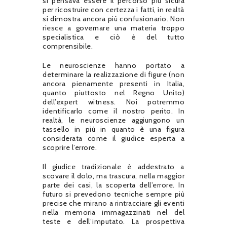
si pensava essere il percorso più sicura
per ricostruire con certezza i fatti, in realtà
si dimostra ancora più confusionario. Non
riesce a governare una materia troppo
specialistica e ciò è del tutto
comprensibile.
Le neuroscienze hanno portato a
determinare la realizzazione di figure (non
ancora pienamente presenti in Italia,
quanto piuttosto nel Regno Unito)
dell’expert witness. Noi potremmo
identificarlo come il nostro perito. In
realtà, le neuroscienze aggiungono un
tassello in più in quanto è una figura
considerata come il giudice esperta a
scoprire l’errore.
Il giudice tradizionale è addestrato a
scovare il dolo, ma trascura, nella maggior
parte dei casi, la scoperta dell’errore. In
futuro si prevedono tecniche sempre più
precise che mirano a rintracciare gli eventi
nella memoria immagazzinati nel del
teste e dell’imputato. La prospettiva