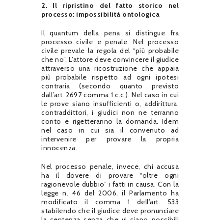
2. Il ripristino del fatto storico nel
processo: impossibilità ontologica
Il quantum della pena si distingue fra
processo civile e penale. Nel processo
civile prevale la regola del “più probabile
che no”. L’attore deve convincere il giudice
attraverso una ricostruzione che appaia
più probabile rispetto ad ogni ipotesi
contraria (secondo quanto previsto
dall’art. 2697 comma 1 c.c.). Nel caso in cui
le prove siano insufficienti o, addirittura,
contraddittori, i giudici non ne terranno
conto e rigetteranno la domanda. Idem
nel caso in cui sia il convenuto ad
intervenire per provare la propria
innocenza.
Nel processo penale, invece, chi accusa
ha il dovere di provare “oltre ogni
ragionevole dubbio” i fatti in causa. Con la
legge n. 46 del 2006, il Parlamento ha
modificato il comma 1 dell’art. 533
stabilendo che il giudice deve pronunciare
la sentenza senza che vi siano possibili