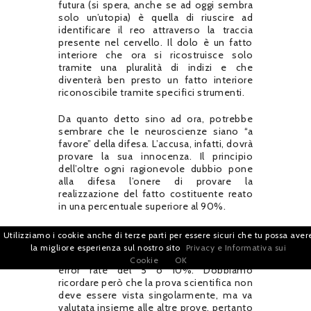
futura (si spera, anche se ad oggi sembra
solo un’utopia) è quella di riuscire ad
identificare il reo attraverso la traccia
presente nel cervello. Il dolo è un fatto
interiore che ora si ricostruisce solo
tramite una pluralità di indizi e che
diventerà ben presto un fatto interiore
riconoscibile tramite specifici strumenti.
Da quanto detto sino ad ora, potrebbe
sembrare che le neuroscienze siano “a
favore” della difesa. L’accusa, infatti, dovrà
provare la sua innocenza. Il principio
dell’oltre ogni ragionevole dubbio pone
alla difesa l’onere di provare la
realizzazione del fatto costituente reato
in una percentuale superiore al 90%.
Il che significa che le prove poste dalla
Utilizziamo i cookie anche di terze parti per essere sicuri che tu possa aver
difesa potrebbero essere insufficienti per
la migliore esperienza sul nostro sito
Privacy e Informativa sui
provare la colpevolezza. Si tratta di un
Cookie
OK
error rate del 5 o 10%. Dobbiamo
ricordare però che la prova scientifica non
deve essere vista singolarmente, ma va
valutata insieme alle altre prove, pertanto