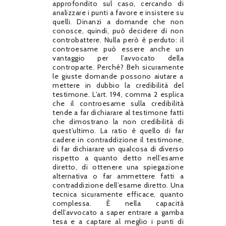
approfondito sul caso, cercando di
analizzare i punti a favore e insistere su
quelli. Dinanzi a domande che non
conosce, quindi, può decidere di non
controbattere. Nulla però è perduto: il
controesame può essere anche un
vantaggio per l’avvocato della
controparte. Perché? Beh sicuramente
le giuste domande possono aiutare a
mettere in dubbio la credibilità del
testimone. L’art. 194, comma 2 esplica
che il controesame sulla credibilità
tende a far dichiarare al testimone fatti
che dimostrano la non credibilità di
quest’ultimo. La ratio è quello di far
cadere in contraddizione il testimone,
di far dichiarare un qualcosa di diverso
rispetto a quanto detto nell’esame
diretto, di ottenere una spiegazione
alternativa o far ammettere fatti a
contraddizione dell’esame diretto. Una
tecnica sicuramente efficace, quanto
complessa. È nella capacità
dell’avvocato a saper entrare a gamba
tesa e a captare al meglio i punti di