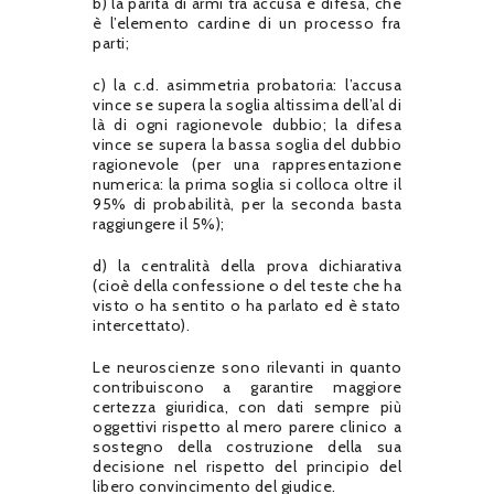
b) la parità di armi tra accusa e difesa, che
è l’elemento cardine di un processo fra
parti;
c) la c.d. asimmetria probatoria: l’accusa
vince se supera la soglia altissima dell’al di
là di ogni ragionevole dubbio; la difesa
vince se supera la bassa soglia del dubbio
ragionevole (per una rappresentazione
numerica: la prima soglia si colloca oltre il
95% di probabilità, per la seconda basta
raggiungere il 5%);
d) la centralità della prova dichiarativa
(cioè della confessione o del teste che ha
visto o ha sentito o ha parlato ed è stato
intercettato).
Le neuroscienze sono rilevanti in quanto
contribuiscono a garantire maggiore
certezza giuridica, con dati sempre più
oggettivi rispetto al mero parere clinico a
sostegno della costruzione della sua
decisione nel rispetto del principio del
libero convincimento del giudice.