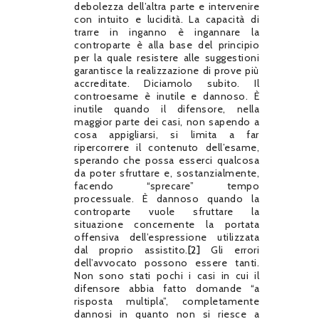
debolezza dell’altra parte e intervenire
con intuito e lucidità. La capacità di
trarre in inganno è ingannare la
controparte è alla base del principio
per la quale resistere alle suggestioni
garantisce la realizzazione di prove più
accreditate. Diciamolo subito. Il
controesame è inutile e dannoso. È
inutile quando il difensore, nella
maggior parte dei casi, non sapendo a
cosa appigliarsi, si limita a far
ripercorrere il contenuto dell’esame,
sperando che possa esserci qualcosa
da poter sfruttare e, sostanzialmente,
facendo “sprecare” tempo
processuale. È dannoso quando la
controparte vuole sfruttare la
situazione concernente la portata
offensiva dell’espressione utilizzata
dal proprio assistito.
[2]
Gli errori
dell’avvocato possono essere tanti.
Non sono stati pochi i casi in cui il
difensore abbia fatto domande “a
risposta multipla”, completamente
dannosi in quanto non si riesce a