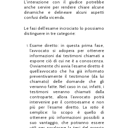
L’interazione con il giudice potrebbe
anche servire per rendere chiare alcune
dinamiche e delineare alcuni aspetti
confusi della vicenda.
Le fasi dell’esame incrociato lo possiamo
distinguere in tre categorie:
Esame diretto: in questa prima fase,
l’avvocato si adopera per ottenere
informazioni dai testimoni chiamati a
esporre ciò di cui ne è a conoscenza.
Ovviamente chi avvia l’esame diretto è
quell’avvocato che ha già informato
preventivamente il testimone (da lui
chiamato) delle domande che gli
verranno fatte. Nel caso in cui, infatti, i
testimoni verranno chiamati dalla
controparte, allora l’avvocato potrà
intervenire per il controesame e non
più per l’esame diretto. La
ratio
è
semplice: lo scopo è quello di
ottenere più informazioni possibili a
suo vantaggio, che potranno essere
utili per avvalorare la tesi del proprio