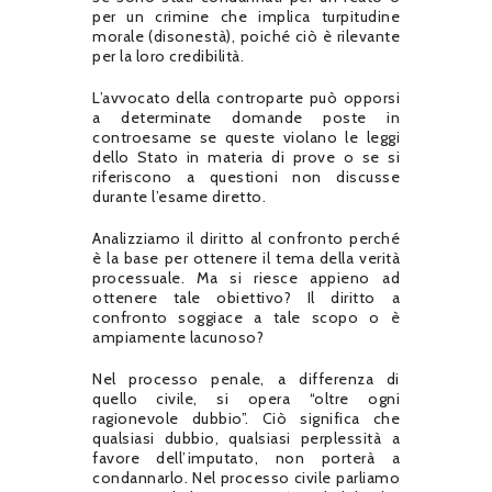
per un crimine che implica turpitudine
morale (disonestà), poiché ciò è rilevante
per la loro credibilità.
L’avvocato della controparte può opporsi
a determinate domande poste in
controesame se queste violano le leggi
dello Stato in materia di prove o se si
riferiscono a questioni non discusse
durante l’esame diretto.
Analizziamo il diritto al confronto perché
è la base per ottenere il tema della verità
processuale. Ma si riesce appieno ad
ottenere tale obiettivo? Il diritto a
confronto soggiace a tale scopo o è
ampiamente lacunoso?
Nel processo penale, a differenza di
quello civile, si opera “oltre ogni
ragionevole dubbio”. Ciò significa che
qualsiasi dubbio, qualsiasi perplessità a
favore dell’imputato, non porterà a
condannarlo. Nel processo civile parliamo