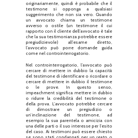
originariamente, quindi è probabile che il
testimone si opponga a qualsiasi
suggerimento che non sia vero. Quando
un avvocato chiama un testimone
avverso o ostile (un testimone il cui
rapporto con il cliente dell’avvocato è tale
che la sua testimonianza potrebbe essere
pregiudizievole) all’esame diretto,
l’avvocato può porre domande guida
come nel controinterrogatorio.
Nel controinterrogatorio, l’avvocato può
cercare di mettere in dubbio la capacità
del testimone di identificare o ricordare o
cercare di mettere in dubbio il testimone
o le prove. In questo senso,
impeachment significa mettere in dubbio
o ridurre la credibilità del testimone o
della prova. L’avvocato potrebbe cercare
di dimostrare un pregiudizio o
un’inclinazione del testimone, ad
esempio la sua parentela o amicizia con
una delle parti o il suo interesse per l’esito
del caso. Ai testimoni può essere chiesto
se sono stati condannati per un reato o