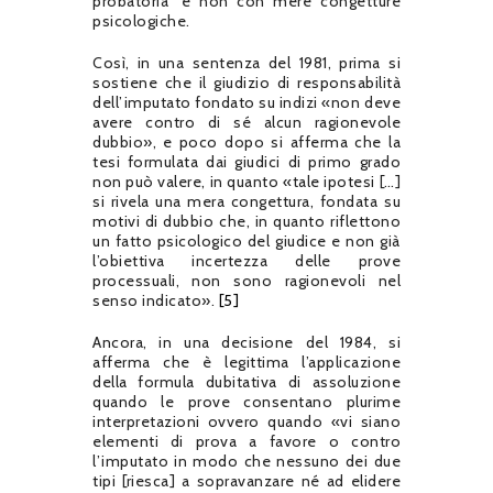
probatoria” e non con mere congetture
psicologiche.
Così, in una sentenza del 1981, prima si
sostiene che il giudizio di responsabilità
dell’imputato fondato su indizi «non deve
avere contro di sé alcun ragionevole
dubbio», e poco dopo si afferma che la
tesi formulata dai giudici di primo grado
non può valere, in quanto «tale ipotesi […]
si rivela una mera congettura, fondata su
motivi di dubbio che, in quanto riflettono
un fatto psicologico del giudice e non già
l’obiettiva incertezza delle prove
processuali, non sono ragionevoli nel
senso indicato».
[5]
Ancora, in una decisione del 1984, si
afferma che è legittima l’applicazione
della formula dubitativa di assoluzione
quando le prove consentano plurime
interpretazioni ovvero quando «vi siano
elementi di prova a favore o contro
l’imputato in modo che nessuno dei due
tipi [riesca] a sopravanzare né ad elidere