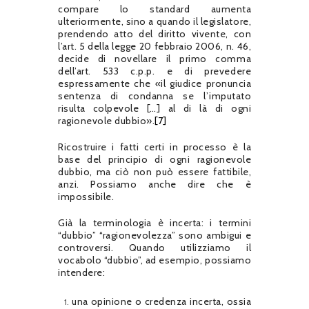
compare lo standard aumenta
ulteriormente, sino a quando il legislatore,
prendendo atto del diritto vivente, con
l’art. 5 della legge 20 febbraio 2006, n. 46,
decide di novellare il primo comma
dell’art. 533 c.p.p. e di prevedere
espressamente che «il giudice pronuncia
sentenza di condanna se l’imputato
risulta colpevole […] al di là di ogni
ragionevole dubbio».
[7]
Ricostruire i fatti certi in processo è la
base del principio di ogni ragionevole
dubbio, ma ciò non può essere fattibile,
anzi. Possiamo anche dire che è
impossibile.
Già la terminologia è incerta: i termini
“dubbio” “ragionevolezza” sono ambigui e
controversi. Quando utilizziamo il
vocabolo “dubbio”, ad esempio, possiamo
intendere:
una opinione o credenza incerta, ossia