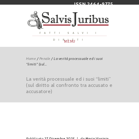
ISSN 2464-9775
FATTI SALVI I
DIRITTI
MENU
Home
/
Penale
/
La verità processuale ed i suoi
“limiti” (sul...
La verità processuale ed i suoi “limiti”
(sul diritto al confronto tra accusato e
accusatore)
Pubblicato
27 Dicembre 2025
|
da
Maria Virginia