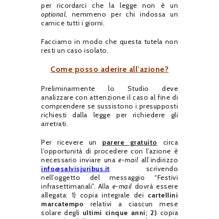
per ricordarci che la legge non è un
optional
, nemmeno per chi indossa un
camice tutti i giorni.
Facciamo in modo che questa tutela non
resti un caso isolato.
Come posso aderire all’azione?
Preliminarmente lo Studio deve
analizzare con attenzione il caso al fine di
comprendere se sussistono i presupposti
richiesti dalla legge per richiedere gli
arretrati.
Per ricevere un
parere gratuito
circa
l’opportunità di procedere con l’azione è
necessario inviare una
e-mail
all’indirizzo
info@salvisjuribus.it
scrivendo
nell’oggetto del messaggio “Festivi
infrasettimanali”. Alla
e-mail
dovrà essere
allegata: 1) copia integrale dei
cartellini
marcatempo
relativi a ciascun mese
solare degli
ultimi cinque anni; 2)
copia