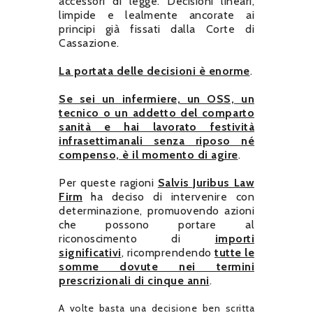
accessori di legge. Decisioni lineari,
limpide e lealmente ancorate ai
principi già fissati dalla Corte di
Cassazione.
La portata delle decisioni è enorme
.
Se sei un infermiere, un OSS, un
tecnico o un addetto del comparto
sanità e hai lavorato festività
infrasettimanali senza riposo né
compenso, è il momento di agire
.
Per queste ragioni
Salvis Juribus Law
Firm
ha deciso di intervenire con
determinazione, promuovendo azioni
che possono portare al
riconoscimento di
importi
significativi
, ricomprendendo
tutte le
somme dovute nei termini
prescrizionali di cinque anni
.
A volte basta una decisione ben scritta