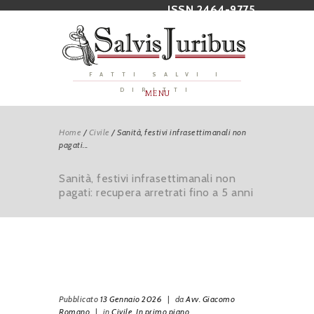
ISSN 2464-9775
FATTI SALVI I
DIRITTI
MENU
Home
/
Civile
/
Sanità, festivi infrasettimanali non
pagati...
Sanità, festivi infrasettimanali non
pagati: recupera arretrati fino a 5 anni
Pubblicato
13 Gennaio 2026
|
da
Avv. Giacomo
Romano
|
in
Civile,
In primo piano