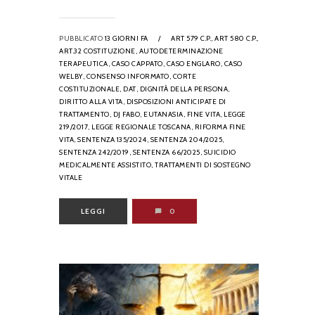
PUBBLICATO
13 GIORNI FA
/
ART 579 C.P.,
ART 580 C.P.,
ART.32 COSTITUZIONE,
AUTODETERMINAZIONE
TERAPEUTICA,
CASO CAPPATO,
CASO ENGLARO,
CASO
WELBY,
CONSENSO INFORMATO,
CORTE
COSTITUZIONALE,
DAT,
DIGNITÀ DELLA PERSONA,
DIRITTO ALLA VITA,
DISPOSIZIONI ANTICIPATE DI
TRATTAMENTO,
DJ FABO,
EUTANASIA,
FINE VITA,
LEGGE
219/2017,
LEGGE REGIONALE TOSCANA,
RIFORMA FINE
VITA,
SENTENZA 135/2024,
SENTENZA 204/2025,
SENTENZA 242/2019,
SENTENZA 66/2025,
SUICIDIO
MEDICALMENTE ASSISTITO,
TRATTAMENTI DI SOSTEGNO
VITALE
LEGGI
0