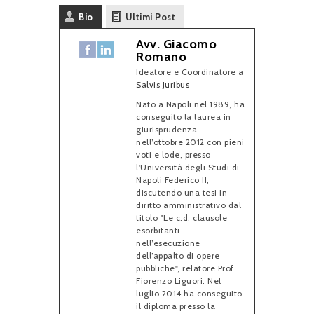
Bio
Ultimi Post
Avv. Giacomo
Romano
Ideatore e Coordinatore
a
Salvis Juribus
Nato a Napoli nel 1989, ha
conseguito la laurea in
giurisprudenza
nell’ottobre 2012 con pieni
voti e lode, presso
l'Università degli Studi di
Napoli Federico II,
discutendo una tesi in
diritto amministrativo dal
titolo "Le c.d. clausole
esorbitanti
nell’esecuzione
dell’appalto di opere
pubbliche", relatore Prof.
Fiorenzo Liguori. Nel
luglio 2014 ha conseguito
il diploma presso la