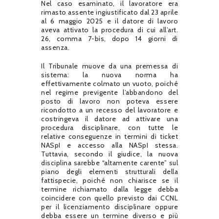
Nel caso esaminato, il lavoratore era
rimasto assente ingiustificato dal 23 aprile
al 6 maggio 2025 e il datore di lavoro
aveva attivato la procedura di cui all’art.
26, comma 7-bis, dopo 14 giorni di
assenza.
Il Tribunale muove da una premessa di
sistema: la nuova norma ha
effettivamente colmato un vuoto, poiché
nel regime previgente l’abbandono del
posto di lavoro non poteva essere
ricondotto a un recesso del lavoratore e
costringeva il datore ad attivare una
procedura disciplinare, con tutte le
relative conseguenze in termini di ticket
NASpI e accesso alla NASpI stessa.
Tuttavia, secondo il giudice, la nuova
disciplina sarebbe “altamente carente” sul
piano degli elementi strutturali della
fattispecie, poiché non chiarisce se il
termine richiamato dalla legge debba
coincidere con quello previsto dai CCNL
per il licenziamento disciplinare oppure
debba essere un termine diverso e più