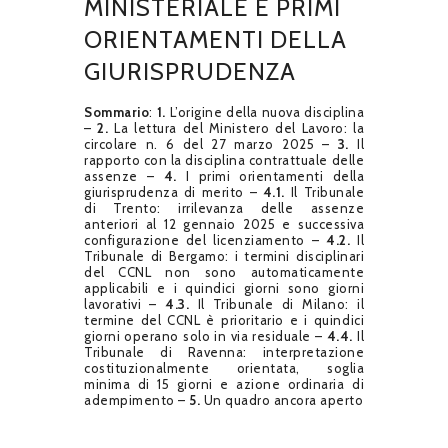
MINISTERIALE E PRIMI
ORIENTAMENTI DELLA
GIURISPRUDENZA
Sommario
:
1.
L’origine della nuova disciplina
–
2.
La lettura del Ministero del Lavoro: la
circolare n. 6 del 27 marzo 2025 –
3.
Il
rapporto con la disciplina contrattuale delle
assenze –
4.
I primi orientamenti della
giurisprudenza di merito –
4.1.
Il Tribunale
di Trento: irrilevanza delle assenze
anteriori al 12 gennaio 2025 e successiva
configurazione del licenziamento –
4.2.
Il
Tribunale di Bergamo: i termini disciplinari
del CCNL non sono automaticamente
applicabili e i quindici giorni sono giorni
lavorativi –
4.3.
Il Tribunale di Milano: il
termine del CCNL è prioritario e i quindici
giorni operano solo in via residuale –
4.4.
Il
Tribunale di Ravenna: interpretazione
costituzionalmente orientata, soglia
minima di 15 giorni e azione ordinaria di
adempimento –
5.
Un quadro ancora aperto