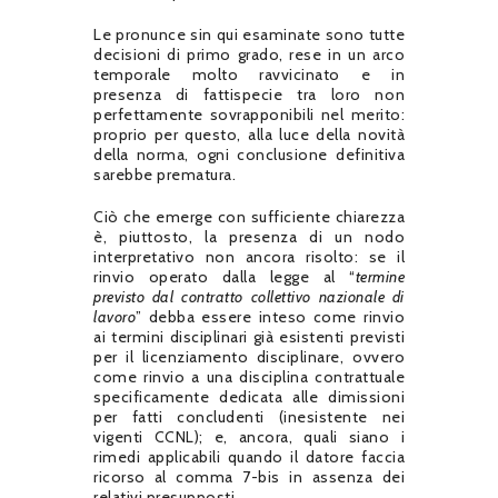
Le pronunce sin qui esaminate sono tutte
decisioni di primo grado, rese in un arco
temporale molto ravvicinato e in
presenza di fattispecie tra loro non
perfettamente sovrapponibili nel merito:
proprio per questo, alla luce della novità
della norma, ogni conclusione definitiva
sarebbe prematura.
Ciò che emerge con sufficiente chiarezza
è, piuttosto, la presenza di un nodo
interpretativo non ancora risolto: se il
rinvio operato dalla legge al “
termine
previsto dal contratto collettivo nazionale di
lavoro
” debba essere inteso come rinvio
ai termini disciplinari già esistenti previsti
per il licenziamento disciplinare, ovvero
come rinvio a una disciplina contrattuale
specificamente dedicata alle dimissioni
per fatti concludenti (inesistente nei
vigenti CCNL); e, ancora, quali siano i
rimedi applicabili quando il datore faccia
ricorso al comma 7-bis in assenza dei
relativi presupposti.