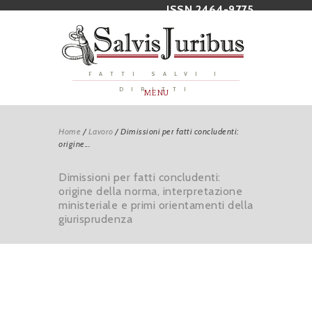
ISSN 2464-9775
FATTI SALVI I
DIRITTI
MENU
Home
/
Lavoro
/
Dimissioni per fatti concludenti:
origine...
Dimissioni per fatti concludenti:
origine della norma, interpretazione
ministeriale e primi orientamenti della
giurisprudenza