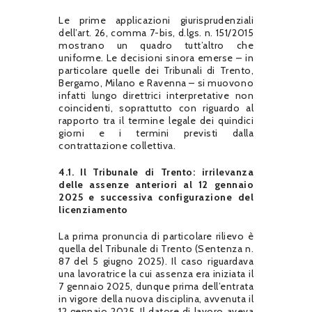
Le prime applicazioni giurisprudenziali
dell’art. 26, comma 7-bis, d.lgs. n. 151/2015
mostrano un quadro tutt’altro che
uniforme. Le decisioni sinora emerse – in
particolare quelle dei Tribunali di Trento,
Bergamo, Milano e Ravenna – si muovono
infatti lungo direttrici interpretative non
coincidenti, soprattutto con riguardo al
rapporto tra il termine legale dei quindici
giorni e i termini previsti dalla
contrattazione collettiva.
4.1. Il Tribunale di Trento: irrilevanza
delle assenze anteriori al 12 gennaio
2025 e successiva configurazione del
licenziamento
La prima pronuncia di particolare rilievo è
quella del Tribunale di Trento (Sentenza n.
87 del 5 giugno 2025). Il caso riguardava
una lavoratrice la cui assenza era iniziata il
7 gennaio 2025, dunque prima dell’entrata
in vigore della nuova disciplina, avvenuta il
12 gennaio 2025. Il datore di lavoro aveva