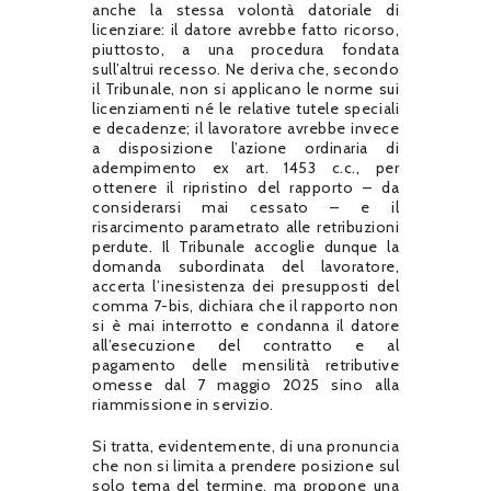
anche la stessa volontà datoriale di
licenziare: il datore avrebbe fatto ricorso,
piuttosto, a una procedura fondata
sull’altrui recesso. Ne deriva che, secondo
il Tribunale, non si applicano le norme sui
licenziamenti né le relative tutele speciali
e decadenze; il lavoratore avrebbe invece
a disposizione l’azione ordinaria di
adempimento ex art. 1453 c.c., per
ottenere il ripristino del rapporto – da
considerarsi mai cessato – e il
risarcimento parametrato alle retribuzioni
perdute. Il Tribunale accoglie dunque la
domanda subordinata del lavoratore,
accerta l’inesistenza dei presupposti del
comma 7-bis, dichiara che il rapporto non
si è mai interrotto e condanna il datore
all’esecuzione del contratto e al
pagamento delle mensilità retributive
omesse dal 7 maggio 2025 sino alla
riammissione in servizio.
Si tratta, evidentemente, di una pronuncia
che non si limita a prendere posizione sul
solo tema del termine, ma propone una