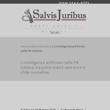
ISSN 2464-9775
FATTI SALVI I
DIRITTI
MENU
Home
/
Amministrativo
/
L’intelligenza artificiale
nella PA italiana...
L’intelligenza artificiale nella PA
italiana: tra potenzialità operative e
sfide normative
Pubblicato
10 Maggio 2025
|
da
Riccardo Renzi
|