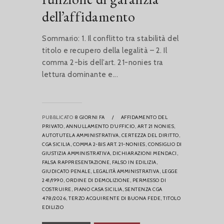
dell’affidamento
Sommario: 1. Il conflitto tra stabilità del
titolo e recupero della legalità – 2. Il
comma 2-bis dell’art. 21-nonies tra
lettura dominante e...
PUBBLICATO
8 GIORNI FA
/
AFFIDAMENTO DEL
PRIVATO,
ANNULLAMENTO D’UFFICIO,
ART 21 NONIES,
AUTOTUTELA AMMINISTRATIVA,
CERTEZZA DEL DIRITTO,
CGA SICILIA,
COMMA 2-BIS ART. 21-NONIES,
CONSIGLIO DI
GIUSTIZIA AMMINISTRATIVA,
DICHIARAZIONI MENDACI,
FALSA RAPPRESENTAZIONE,
FALSO IN EDILIZIA,
GIUDICATO PENALE,
LEGALITÀ AMMINISTRATIVA,
LEGGE
241/1990,
ORDINE DI DEMOLIZIONE,
PERMESSO DI
COSTRUIRE,
PIANO CASA SICILIA,
SENTENZA CGA
478/2026,
TERZO ACQUIRENTE DI BUONA FEDE,
TITOLO
EDILIZIO