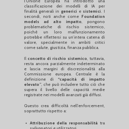
l’Unione Europea ha introdotto una
classificazione dei modelli di IA per
finalità generali in
generici
e
sistemici
. I
secondi, noti anche come
Foundation
models ad alto impatto
, pongono
problematiche di rischio sistemico,
poiché un loro malfunzionamento
potrebbe riflettersi su un’intera catena di
valore, specialmente in ambiti critici
come salute, giustizia, finanza pubblica.
Il
concetto di rischio sistemico
, tuttavia,
resta ancora parzialmente indeterminato
e lascia margini di discrezionalità alla
Commissione europea. Centrale è la
definizione di
“capacità di impatto
elevato”
, che può includere tutto ciò che
supera il livello delle capacità medie
registrate nei modelli avanzati già diffusi.
Questo crea difficoltà nell’enforcement,
soprattutto rispetto a:
Attribuzione della responsabilità
tra
sviluppatori e utilizzatori.