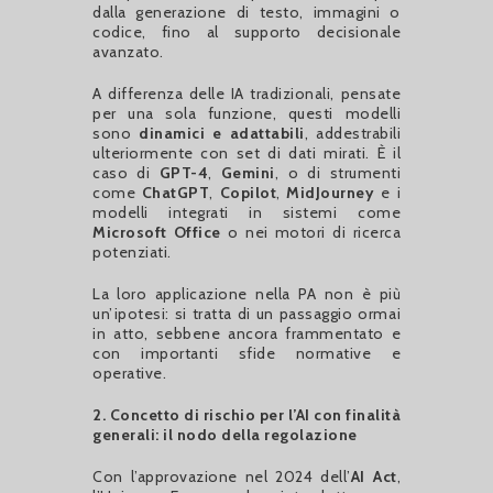
dalla generazione di testo, immagini o
codice, fino al supporto decisionale
avanzato.
A differenza delle IA tradizionali, pensate
per una sola funzione, questi modelli
sono
dinamici e adattabili
, addestrabili
ulteriormente con set di dati mirati. È il
caso di
GPT-4
,
Gemini
, o di strumenti
come
ChatGPT
,
Copilot
,
MidJourney
e i
modelli integrati in sistemi come
Microsoft Office
o nei motori di ricerca
potenziati.
La loro applicazione nella PA non è più
un’ipotesi: si tratta di un passaggio ormai
in atto, sebbene ancora frammentato e
con importanti sfide normative e
operative.
2. Concetto di rischio per l’AI con finalità
generali: il nodo della regolazione
Con l’approvazione nel 2024 dell’
AI Act
,