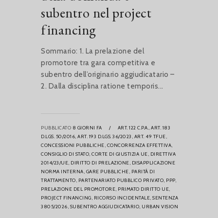
subentro nel project
financing
Sommario: 1. La prelazione del
promotore tra gara competitiva e
subentro dell’originario aggiudicatario –
2. Dalla disciplina ratione temporis...
PUBBLICATO
8 GIORNI FA
/
ART. 122 C.P.A.,
ART. 183
D.LGS. 50/2016,
ART. 193 D.LGS. 36/2023,
ART. 49 TFUE,
CONCESSIONI PUBBLICHE,
CONCORRENZA EFFETTIVA,
CONSIGLIO DI STATO,
CORTE DI GIUSTIZIA UE,
DIRETTIVA
2014/23/UE,
DIRITTO DI PRELAZIONE,
DISAPPLICAZIONE
NORMA INTERNA,
GARE PUBBLICHE,
PARITÀ DI
TRATTAMENTO,
PARTENARIATO PUBBLICO PRIVATO,
PPP,
PRELAZIONE DEL PROMOTORE,
PRIMATO DIRITTO UE,
PROJECT FINANCING,
RICORSO INCIDENTALE,
SENTENZA
3805/2026,
SUBENTRO AGGIUDICATARIO,
URBAN VISION