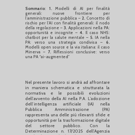
Sommario
:
1.
Modelli di AI per finalità
generali: nuove frontiere per
l’amministrazione pubblica –
2.
Concetto di
rischio per l’AI con finalità generali: il nodo
della regolazione –
3.
Applicazioni nella PA:
opportunità e incognite –
4.
Il caso NHS:
chatbot per la salute mentale –
5.
IA nella
PA: verso una strategia condivisa –
6.
Modelli open source e la via italiana: il caso
Minerva –
7.
Riflessioni conclusive: verso
una PA “ai-augmented”
Nel presente lavoro si andrà ad affrontare
in maniera schematica e strutturata la
normativa e le possibili evoluzioni
dell’avvento della AI nella P.A. L’adozione
dell’intelligenza artificiale (IA) nella
Pubblica Amministrazione (PA)
rappresenta una delle più rilevanti sfide e
opportunità per la trasformazione digitale
del settore pubblico. Con la
Determinazione n. 17/2025 dell’Agenzia