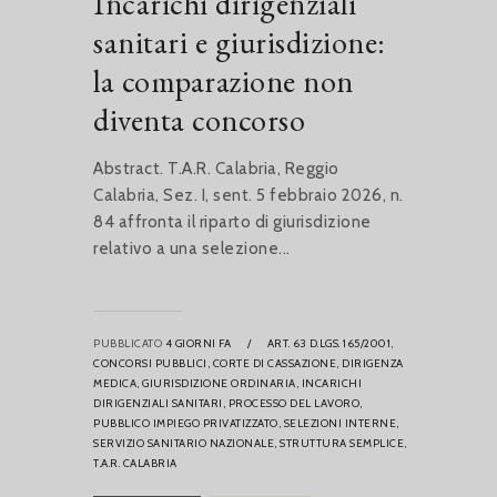
Incarichi dirigenziali
sanitari e giurisdizione:
la comparazione non
diventa concorso
Abstract. T.A.R. Calabria, Reggio
Calabria, Sez. I, sent. 5 febbraio 2026, n.
84 affronta il riparto di giurisdizione
relativo a una selezione...
PUBBLICATO
4 GIORNI FA
/
ART. 63 D.LGS. 165/2001,
CONCORSI PUBBLICI,
CORTE DI CASSAZIONE,
DIRIGENZA
MEDICA,
GIURISDIZIONE ORDINARIA,
INCARICHI
DIRIGENZIALI SANITARI,
PROCESSO DEL LAVORO,
PUBBLICO IMPIEGO PRIVATIZZATO,
SELEZIONI INTERNE,
SERVIZIO SANITARIO NAZIONALE,
STRUTTURA SEMPLICE,
T.A.R. CALABRIA