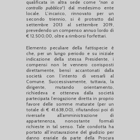
qualificata in altra sede come “
non a
controllo pubblico
“) dal medesimo ente
locale. L’incarico, rinnovato per un
secondo triennio, si è protratto dal
settembre 2013 al settembre 2019,
prevedendo un compenso annuo lordo di
€ 12.500,00, oltre a rimborsi forfettari.
Elemento peculiare della fattispecie è
che, per un lungo periodo e su iniziale
indicazione della stessa Presidente, i
compensi non le vennero corrisposti
direttamente, bensì accantonati dalla
società con l’intento di versarli al
Comune. Successivamente, tuttavia, la
dirigente, mutando orientamento,
richiedeva e otteneva dalla società
partecipata l’erogazione diretta in proprio
favore delle somme maturate (per un
totale di € 41.638,00), rifiutandosi poi di
riversarle all’amministrazione di
appartenenza, nonostante formali
richieste in tal senso. Tale condotta ha
portato all’instaurazione del giudizio per
danno erariale da parte della Procura