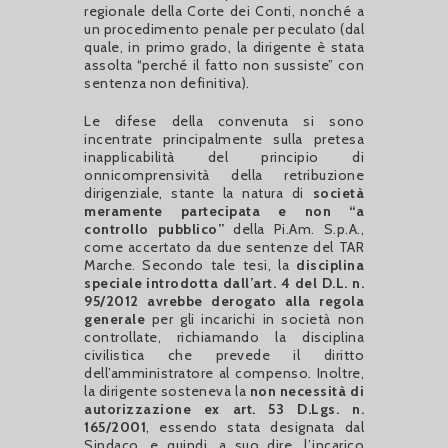
regionale della Corte dei Conti, nonché a
un procedimento penale per peculato (dal
quale, in primo grado, la dirigente è stata
assolta “perché il fatto non sussiste” con
sentenza non definitiva).
Le difese della convenuta si sono
incentrate principalmente sulla pretesa
inapplicabilità del principio di
onnicomprensività della retribuzione
dirigenziale, stante la natura di
società
meramente partecipata e non “a
controllo pubblico”
della Pi.Am. S.p.A.,
come accertato da due sentenze del TAR
Marche. Secondo tale tesi, la
disciplina
speciale introdotta dall’art. 4 del D.L. n.
95/2012 avrebbe derogato alla regola
generale
per gli incarichi in società non
controllate, richiamando la disciplina
civilistica che prevede il diritto
dell’amministratore al compenso. Inoltre,
la dirigente sosteneva la
non necessità di
autorizzazione ex art. 53 D.Lgs. n.
165/2001
, essendo stata designata dal
Sindaco, e quindi, a suo dire, l’incarico