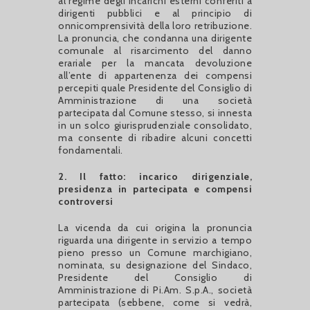
al regime degli incarichi esterni conferiti a
dirigenti pubblici e al principio di
onnicomprensività della loro retribuzione.
La pronuncia, che condanna una dirigente
comunale al risarcimento del danno
erariale per la mancata devoluzione
all’ente di appartenenza dei compensi
percepiti quale Presidente del Consiglio di
Amministrazione di una società
partecipata dal Comune stesso, si innesta
in un solco giurisprudenziale consolidato,
ma consente di ribadire alcuni concetti
fondamentali.
2. Il fatto: incarico dirigenziale,
presidenza in partecipata e compensi
controversi
La vicenda da cui origina la pronuncia
riguarda una dirigente in servizio a tempo
pieno presso un Comune marchigiano,
nominata, su designazione del Sindaco,
Presidente del Consiglio di
Amministrazione di Pi.Am. S.p.A., società
partecipata (sebbene, come si vedrà,