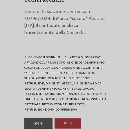
Corte di Cassazione, sentenza n.
20796/2024 di Marco Mariano* Abstract
[ITA]: Il contributo analizza
l’orientamento della Corte di...
PUBBLICATO
11 GIORNI FA
/
ART 24 D LGS 165 2001,
ART. 2087 C.C.,
ART. 384 C.P.C.,
AZIONE DI ADEMPIMENTO,
CASSAZIONE 20796/2024,
CASSAZIONE SEZIONI UNITE
12310/2015,
CCNL DIRIGENZA MEDICA,
DANNO DA
SUPERLAVORO,
DEBITO ORARIO,
DIFFERENZE
RETRIBUTIVE,
DIRIGENTI MEDICI,
DIRIGENZA MEDICA,
ESATTO ADEMPIMENTO CONTRATTUALE,
LAVORO
ECCEDENTE,
LAVORO STRAORDINARIO MEDICI,
MUTATIO
LIBELLI,
PUBBLICO IMPIEGO SANITARIO,
RESPONSABILITÀ
DATORIALE,
RETRIBUZIONE DI RISULTATO,
RETRIBUZIONE OMNICOMPRENSIVA
LEGGI
0