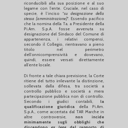
riconducibili alla sua posizione e al suo
legame con l’ente. Cruciale, nel caso di
specie, è l’inciso “
su designazione della
stessa [amministrazione]
“. Essendo pacifico
che la nomina della Ta. a Presidente della
Pi.Am. S.p.A. fosse avvenuta su
designazione del Sindaco del Comune di
appartenenza, i relativi compensi,
secondo il Collegio, rientravano a pieno
titolo nel perimetro
dell’onnicomprensività e dovevano,
quindi, essere versati direttamente
all’ente locale.
Di fronte a tale chiara previsione, la Corte
ritiene del tutto irrilevante la distinzione,
sollevata dalla difesa, tra società a
controllo pubblico e società a mera
partecipazione pubblica non di controllo.
Secondo i giudici contabili,
la
qualificazione giuridica
della Pi.Am.
S.p.A., come accertata dal TAR Marche in
altre controversie,
non incide
minimamente sugli obblighi che
discendono
ex lege
dal rapporto di