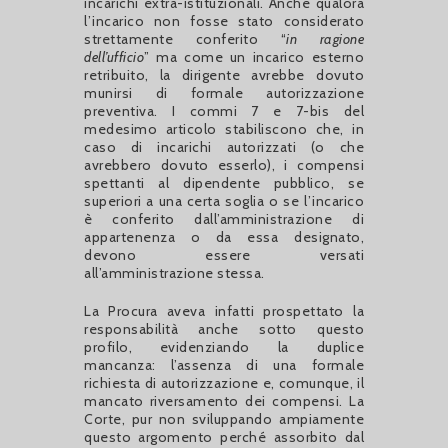
incarichi extra-istituzionali. Anche qualora
l’incarico non fosse stato considerato
strettamente conferito “
in ragione
dell’ufficio
” ma come un incarico esterno
retribuito, la dirigente avrebbe dovuto
munirsi di formale autorizzazione
preventiva. I commi 7 e 7-bis del
medesimo articolo stabiliscono che, in
caso di incarichi autorizzati (o che
avrebbero dovuto esserlo), i compensi
spettanti al dipendente pubblico, se
superiori a una certa soglia o se l’incarico
è conferito dall’amministrazione di
appartenenza o da essa designato,
devono essere versati
all’amministrazione stessa.
La Procura aveva infatti prospettato la
responsabilità anche sotto questo
profilo, evidenziando la duplice
mancanza: l’assenza di una formale
richiesta di autorizzazione e, comunque, il
mancato riversamento dei compensi. La
Corte, pur non sviluppando ampiamente
questo argomento perché assorbito dal