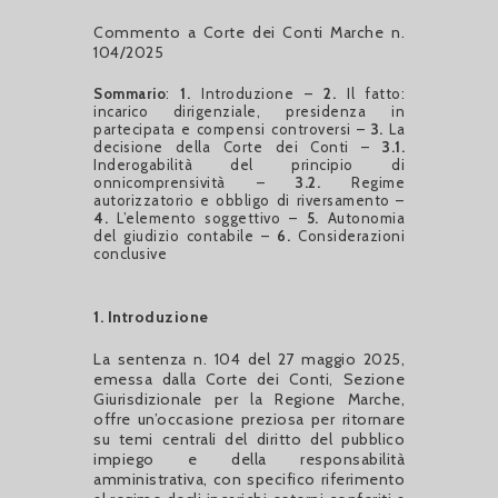
Commento a Corte dei Conti Marche n.
104/2025
Sommario
:
1.
Introduzione –
2.
Il fatto:
incarico dirigenziale, presidenza in
partecipata e compensi controversi –
3.
La
decisione della Corte dei Conti –
3.1.
Inderogabilità del principio di
onnicomprensività –
3.2.
Regime
autorizzatorio e obbligo di riversamento –
4.
L’elemento soggettivo –
5.
Autonomia
del giudizio contabile –
6.
Considerazioni
conclusive
1. Introduzione
La sentenza n. 104 del 27 maggio 2025,
emessa dalla Corte dei Conti, Sezione
Giurisdizionale per la Regione Marche,
offre un’occasione preziosa per ritornare
su temi centrali del diritto del pubblico
impiego e della responsabilità
amministrativa, con specifico riferimento