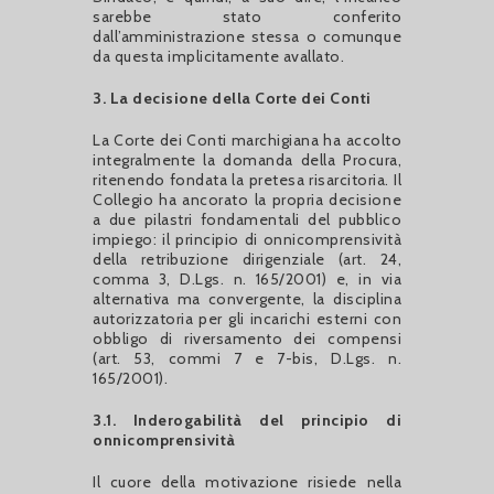
sarebbe stato conferito
dall’amministrazione stessa o comunque
da questa implicitamente avallato.
3. La decisione della Corte dei Conti
La Corte dei Conti marchigiana ha accolto
integralmente la domanda della Procura,
ritenendo fondata la pretesa risarcitoria. Il
Collegio ha ancorato la propria decisione
a due pilastri fondamentali del pubblico
impiego: il principio di onnicomprensività
della retribuzione dirigenziale (art. 24,
comma 3, D.Lgs. n. 165/2001) e, in via
alternativa ma convergente, la disciplina
autorizzatoria per gli incarichi esterni con
obbligo di riversamento dei compensi
(art. 53, commi 7 e 7-bis, D.Lgs. n.
165/2001).
3.1. Inderogabilità del principio di
onnicomprensività
Il cuore della motivazione risiede nella