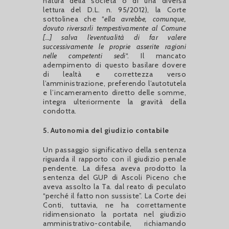
natura della società o di una diversa
lettura del D.L. n. 95/2012), la Corte
sottolinea che “
ella avrebbe, comunque,
dovuto riversarli tempestivamente al Comune
[…] salva l’eventualità di far valere
successivamente le proprie asserite ragioni
nelle competenti sedi
“. Il mancato
adempimento di questo basilare dovere
di lealtà e correttezza verso
l’amministrazione, preferendo l’autotutela
e l’incameramento diretto delle somme,
integra ulteriormente la gravità della
condotta.
5. Autonomia del giudizio contabile
Un passaggio significativo della sentenza
riguarda il rapporto con il giudizio penale
pendente. La difesa aveva prodotto la
sentenza del GUP di Ascoli Piceno che
aveva assolto la Ta. dal reato di peculato
“perché il fatto non sussiste”. La Corte dei
Conti, tuttavia, ne ha correttamente
ridimensionato la portata nel giudizio
amministrativo-contabile, richiamando