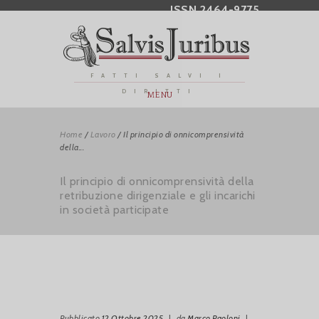
ISSN 2464-9775
FATTI SALVI I
DIRITTI
MENU
Home
/
Lavoro
/
Il principio di onnicomprensività
della...
Il principio di onnicomprensività della
retribuzione dirigenziale e gli incarichi
in società participate
Pubblicato
12 Ottobre 2025
|
da
Marco Paoloni
|