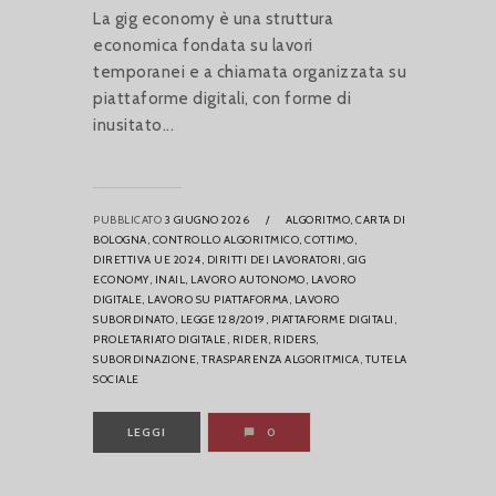
La gig economy è una struttura
economica fondata su lavori
temporanei e a chiamata organizzata su
piattaforme digitali, con forme di
inusitato...
PUBBLICATO
3 GIUGNO 2026
/
ALGORITMO,
CARTA DI
BOLOGNA,
CONTROLLO ALGORITMICO,
COTTIMO,
DIRETTIVA UE 2024,
DIRITTI DEI LAVORATORI,
GIG
ECONOMY,
INAIL,
LAVORO AUTONOMO,
LAVORO
DIGITALE,
LAVORO SU PIATTAFORMA,
LAVORO
SUBORDINATO,
LEGGE 128/2019,
PIATTAFORME DIGITALI,
PROLETARIATO DIGITALE,
RIDER,
RIDERS,
SUBORDINAZIONE,
TRASPARENZA ALGORITMICA,
TUTELA
SOCIALE
LEGGI
0