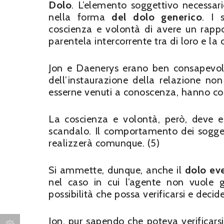
Dolo
. L’elemento soggettivo necessario
nella forma
del dolo generico
. I 
coscienza e volontà di avere un rappo
parentela intercorrente tra di loro e l
Jon e Daenerys erano ben consapevoli 
dell’instaurazione della relazione no
esserne venuti a conoscenza, hanno cos
La coscienza e volontà, però, deve e
scandalo. Il comportamento dei sogget
realizzerà comunque. (5)
Si ammette, dunque, anche il
dolo ev
nel caso in cui l’agente non vuole 
possibilità che possa verificarsi e decid
Jon, pur sapendo che poteva verificars