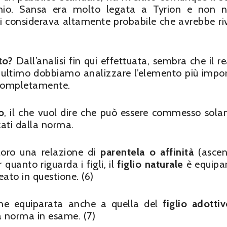
schio. Sansa era molto legata a Tyrion e non n
si considerava altamente probabile che avrebbe ri
sto?
Dall’analisi fin qui effettuata, sembra che il r
r ultimo dobbiamo analizzare l’elemento più impo
 completamente.
o
, il che vuol dire che può essere commesso sol
cati dalla norma.
loro una relazione di
parentela o affinità
(ascen
er quanto riguarda i figli, il
figlio naturale
è equipa
eato in questione. (6)
iene equiparata anche a quella del
figlio adotti
la norma in esame. (7)