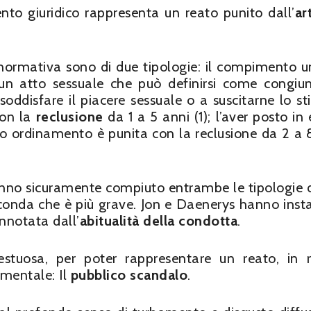
nto giuridico rappresenta un reato punito dall’
ar
 normativa sono di due tipologie: il compimento u
 un atto sessuale che può definirsi come congiu
ddisfare il piacere sessuale o a suscitarne lo st
con la
reclusione
da 1 a 5 anni (1); l’aver posto in 
ro ordinamento è punita con la reclusione da 2 a 
nno sicuramente compiuto entrambe le tipologie di
conda che è più grave. Jon e Daenerys hanno inst
onnotata dall’
abitualità della condotta
.
estuosa, per poter rappresentare un reato, in r
amentale: Il
pubblico scandalo
.