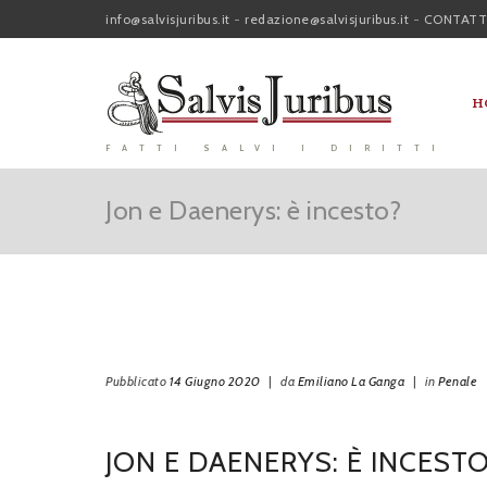
info@salvisjuribus.it
-
redazione@salvisjuribus.it
-
CONTATT
H
FATTI SALVI I DIRITTI
Jon e Daenerys: è incesto?
Pubblicato
14 Giugno 2020
|
da
Emiliano La Ganga
|
in
Penale
JON E DAENERYS: È INCEST