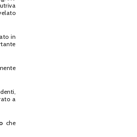
utriva
velato
eato in
rtante
amente
denti,
rato a
vo
che