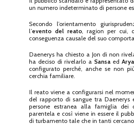
Il pubblico scandalo è rappresentato d
un numero indeterminato di persone estr
Secondo l’orientamento giurisprudenz
l’
evento del reato
, ragion per cui, 
conseguenza causale del suo comporta
Daenerys ha chiesto a Jon di non rivel
ha deciso di rivelarlo a
Sansa
ed
Ary
configurato perché, anche se non pi
cerchia familiare.
Il reato viene a configurarsi nel mom
del rapporto di sangue tra Daenerys
persone estranea alla famiglia dei
parentela e così viene in essere il pu
di turbamento tale che in tanti cercano 