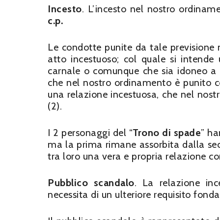
Incesto
. L’incesto nel nostro ordiname
c.p.
Le condotte punite da tale previsione
atto incestuoso; col quale si intende
carnale o comunque che sia idoneo a so
che nel nostro ordinamento è punito 
una relazione incestuosa, che nel nost
(2).
I 2 personaggi del “
Trono di spade
” ha
ma la prima rimane assorbita dalla se
tra loro una vera e propria relazione c
Pubblico scandalo
. La relazione inc
necessita di un ulteriore requisito fond