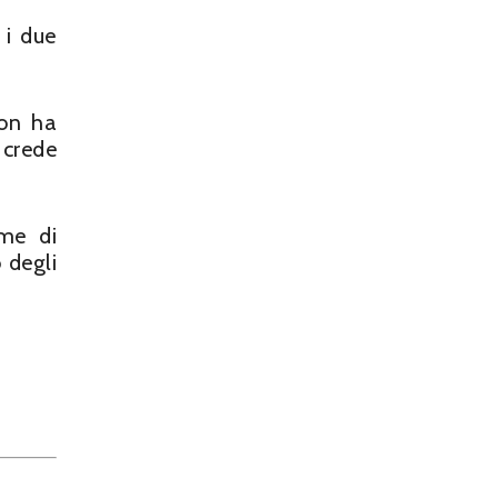
 i due
ion ha
 crede
ame di
 degli