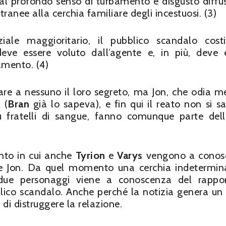
al profondo senso di turbamento e disgusto diffus
anee alla cerchia familiare degli incestuosi. (3)
iale maggioritario, il pubblico scandalo costi
deve essere voluto dall’agente e, in più, deve 
mento. (4)
are a nessuno il loro segreto, ma Jon, che odia me
a
(
Bran
già lo sapeva), e fin qui il reato non si s
ù fratelli di sangue, fanno comunque parte del
ento in cui anche
Tyrion
e
Varys
vengono a conos
 e Jon. Da quel momento una cerchia indetermin
 due personaggi viene a conoscenza del rappo
bblico scandalo. Anche perché la notizia genera un
di distruggere la relazione.