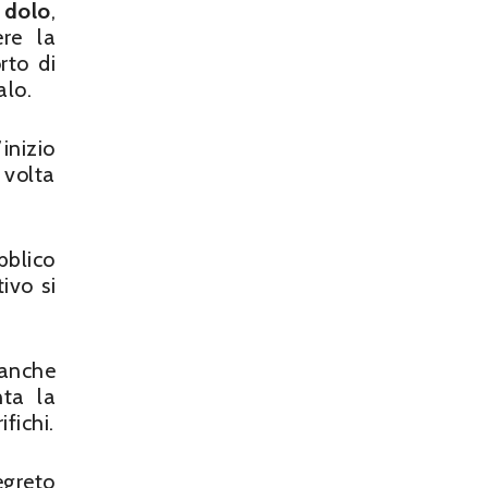
l
dolo
,
ere la
rto di
alo.
inizio
 volta
bblico
ivo si
 anche
nta la
fichi.
egreto