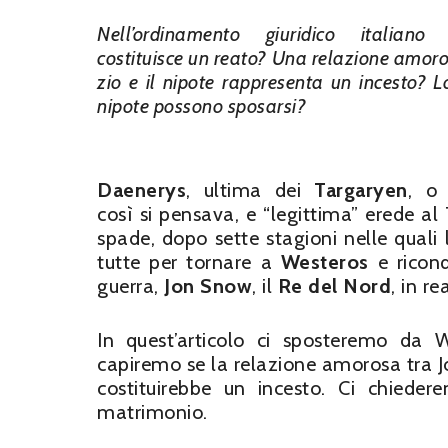
Nell’ordinamento giuridico italiano l
costituisce un reato? Una relazione amoro
zio e il nipote rappresenta un incesto? Lo
nipote possono sposarsi?
Daenerys
, ultima dei
Targaryen
, o
così si pensava, e “legittima” erede al
spade, dopo sette stagioni nelle quali 
tutte per tornare a
Westeros
e riconq
guerra,
Jon Snow
, il
Re del Nord
, in r
In quest’articolo ci sposteremo da We
capiremo se la relazione amorosa tra 
costituirebbe un incesto. Ci chiede
matrimonio.