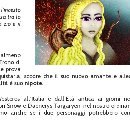
’incesto
sa tra lo
 zio e il
 almeno
 Trono di
le prova
uistarla, scopre che il suo nuovo amante e alle
ealtà è suo
nipote
.
steros all’Italia e dall’Età antica ai giorni no
Jon Snow e Daenerys Targaryen, nel nostro ordin
remo anche se i due personaggi potrebbero con