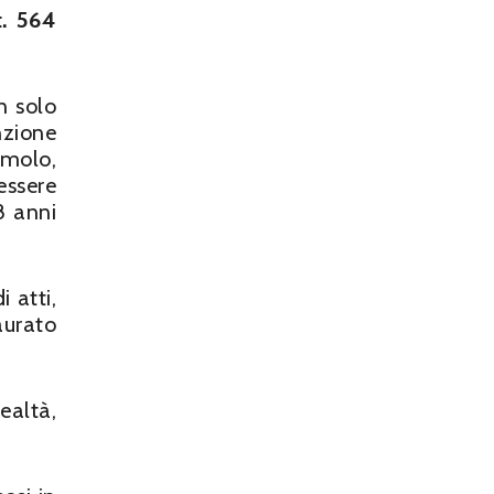
t. 564
n solo
nzione
imolo,
essere
8 anni
 atti,
aurato
ealtà,