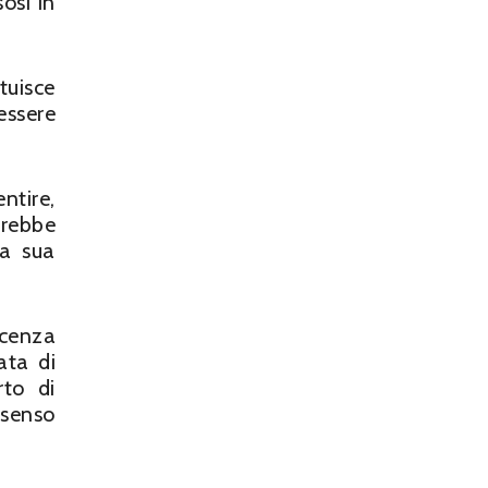
osi in
tuisce
essere
ntire,
arebbe
la sua
cenza
ata di
rto di
 senso