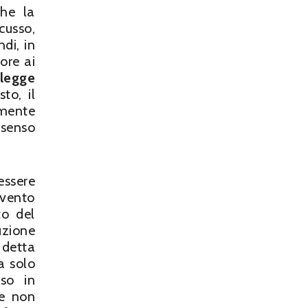
che la
cusso,
di, in
ore ai
 legge
to, il
emente
 senso
essere
evento
to del
uzione
 detta
a solo
so in
he non