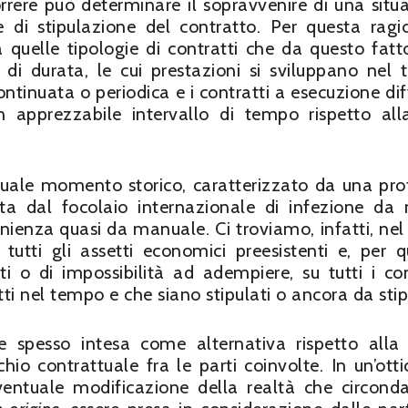
orrere può determinare il sopravvenire di una situ
e di stipulazione del contratto. Per questa ragio
 quelle tipologie di contratti che da questo fatto
 di durata, le cui prestazioni si sviluppano nel
tinuata o periodica e i contratti a esecuzione diff
 apprezzabile intervallo di tempo rispetto all
attuale momento storico, caratterizzato da una pr
ata dal focolaio internazionale di infezione da
ienza quasi da manuale. Ci troviamo, infatti, nel
utti gli assetti economici preesistenti e, per q
ti o di impossibilità ad adempiere, su tutti i con
ti nel tempo e che siano stipulati o ancora da stip
e spesso intesa come alternativa rispetto alla
hio contrattuale fra le parti coinvolte. In un’otti
ventuale modificazione della realtà che circond