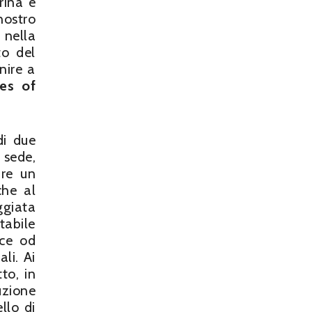
rina e
nostro
 nella
to del
nire a
les of
di due
a sede,
are un
che al
ggiata
abile
sce od
li. Ai
to, in
uzione
llo di