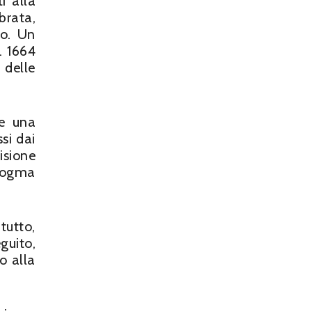
i alla
brata,
ro. Un
. 1664
 delle
re una
si dai
isione
 dogma
tutto,
guito,
o alla