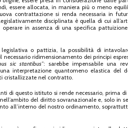
 origine, e
ssere presa in considerazione dalle part
indi, essere allocata, in maniera più o meno equili
uova contrattazione si renda necessaria in futu
egislativamente disciplinata è quella di cui all’art
a operare in assenza di una specifica pattuizione
egislativa o pattizia, la possibilità di intavola
il necessario ridimensionamento dei principi espres
bus sic stantibus
”: sarebbe impensabile una rev
i una interpretazione quantomeno elastica del
ti cristallizzate nel contratto.
nti di questo istituto si rende necessario, prima di 
 nell’ambito del diritto sovranazionale e, solo in se
ento all’interno del nostro ordinamento, soprattutt