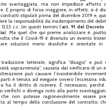
parte svantaggiata, ma non impedisce affatto 
. E proprio di forza maggiore, in effetti, si è dis
contratti stipulati prima del dicembre 2019 e, quin
udere la responsabilità da inadempimento del debit
 1223 c.c. (in questi termini l’
art. 91 del Decreto
ia
). Ma quel che qui preme analizzare è, piuttos
 volta che il Covid-19 è divenuto un evento trist
ercare soluzioni meno drastiche e orientate in
traduzione letterale, significa “disagio” e può 
sità sopravvenuta”, causata dal verificarsi di un 
L’alterazione può causare l’insostenibile incremen
parti è tenuta ad eseguire ovvero l’eccessiva rid
ra ha il diritto di ricevere. È necessario, perché
 si verifichi o divenga noto alla parte svantaggiat
; che non potesse ragionevolmente essere pre
ata al tempo della conclusione del contratto; c