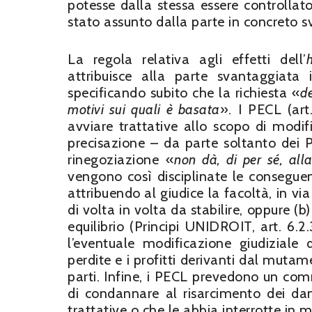
potesse dalla stessa essere controllato
stato assunto dalla parte in concreto 
La regola relativa agli effetti dell’
attribuisce alla parte svantaggiata 
specificando subito che la richiesta «
de
motivi sui quali è basata
». I PECL (art.
avviare trattative allo scopo di modif
precisazione – da parte soltanto dei Pr
rinegoziazione «
non dà, di per sé, alla
vengono così disciplinate le consegu
attribuendo al giudice la facoltà, in via
di volta in volta da stabilire, oppure (b)
equilibrio (Principi UNIDROIT, art. 6.2.3
l’eventuale modificazione giudiziale
perdite e i profitti derivanti dal muta
parti. Infine, i PECL prevedono un comm
di condannare al risarcimento dei dan
trattative o che le abbia interrotte in 