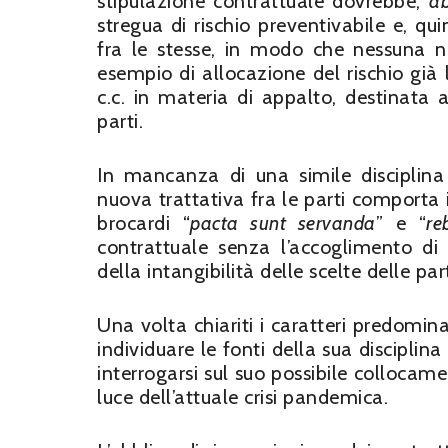
stipulazione contrattuale dovrebbe,
ab
stregua di rischio preventivabile e, qu
fra le stesse, in modo che nessuna n
esempio di allocazione del rischio già l
c.c. in materia di appalto, destinata 
parti.
In mancanza di una simile disciplina l
nuova trattativa fra le parti comporta 
brocardi “
pacta sunt servanda
” e “
re
contrattuale senza l’accoglimento d
della intangibilità delle scelte delle par
Una volta chiariti i caratteri predomina
individuare le fonti della sua disciplina
interrogarsi sul suo possibile collocam
luce dell’attuale crisi pandemica.