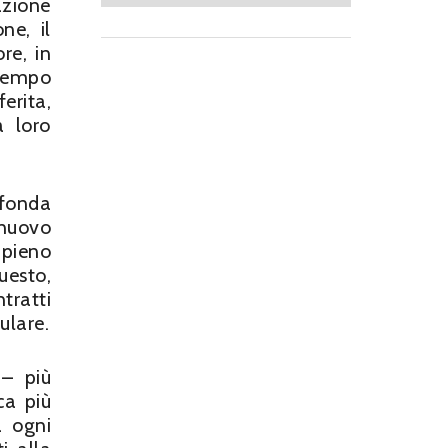
azione
ne, il
re, in
 tempo
erita,
a loro
ofonda
 nuovo
 pieno
uesto,
tratti
ulare.
 – più
ca più
a ogni