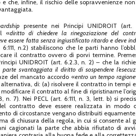
 e che, infine, il rischio delle sopravvenienze non
svantaggiata.
hardship
presente nei Principi UNIDROIT (art. 
il «
diritto di chiedere la rinegoziazione del contr
ve essere fatta senza ingiustificato ritardo e deve ind
 6:111, n.2) stabiliscono che le parti hanno l’obbl
icare il contratto ovvero di porvi termine. Preme
incipi UNIDROIT (art. 6.2.3, n. 2) – che la richie
 parte svantaggiata il diritto di sospendere l’esecuz
enze del mancato accordo «
entro un tempo ragione
 alternativa, di: (a) risolvere il contratto in tempi
 modificare il contratto al fine di ripristinarne l’ori
, n. 7). Nei PECL (art. 6:111, n. 3, lett. b) si prec
 del contratto deve essere realizzata in modo 
mento di circostanze vengano distribuiti equamente 
a di chiusura della regola, in cui si consente al g
ni cagionati la parte che abbia rifiutato di avvi
maniera contraria alla buona fede e alla correttezz