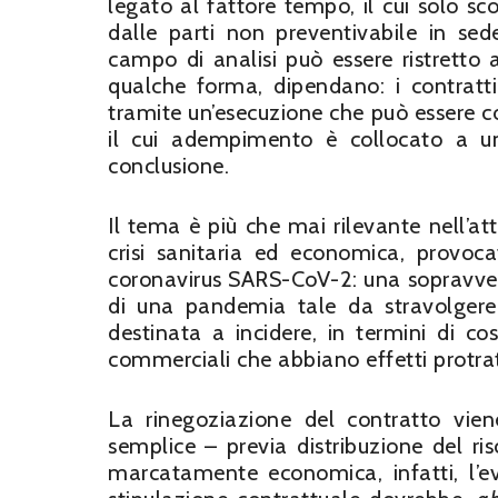
legato al fattore tempo, il cui solo sc
dalle parti non preventivabile in sed
campo di analisi può essere ristretto a
qualche forma, dipendano: i contratti
tramite un’esecuzione che può essere con
il cui adempimento è collocato a un
conclusione.
Il tema è più che mai rilevante nell’
crisi sanitaria ed economica, provoc
coronavirus SARS-CoV-2: una sopravven
di una pandemia tale da stravolgere t
destinata a incidere, in termini di cos
commerciali che abbiano effetti protrat
La rinegoziazione del contratto vien
semplice – previa distribuzione del risc
marcatamente economica, infatti, l’e