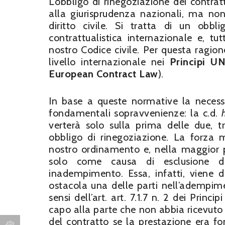
L’obbligo di rinegoziazione dei contrat
alla giurisprudenza nazionali, ma non
diritto civile. Si tratta di un obb
contrattualistica internazionale e, tu
nostro Codice civile. Per questa ragione
livello internazionale nei
Principi U
European Contract Law
).
In base a queste normative la necessi
fondamentali sopravvenienze: la c.d.
verterà solo sulla prima delle due, 
obbligo di rinegoziazione. La forza 
nostro ordinamento e, nella maggior p
solo come causa di esclusione dell
inadempimento. Essa, infatti, viene 
ostacola una delle parti nell’adempime
sensi dell’art. art. 7.1.7 n. 2 dei Prin
capo alla parte che non abbia ricevuto 
del contratto se la prestazione era f