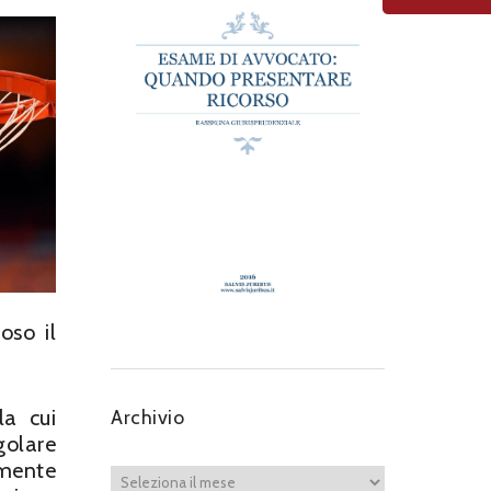
oso il
la cui
Archivio
golare
lmente