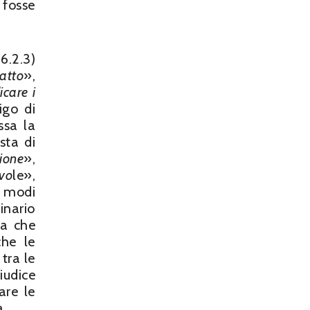
 fosse
6.2.3)
atto
»,
icare i
igo di
ssa la
sta di
ione
»,
vo
le»,
 e modi
ginario
isa che
che le
tra le
iudice
are le
a.