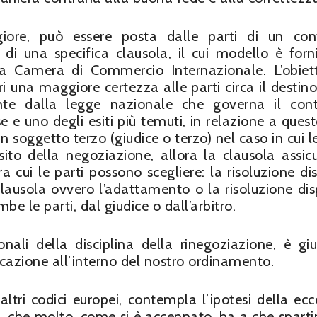
iore, può essere posta dalle parti di un con
i una specifica clausola, il cui modello è forni
a Camera di Commercio Internazionale. L’obiet
i una maggiore certezza alle parti circa il destino
nte dalla legge nazionale che governa il cont
 e uno degli esiti più temuti, in relazione a quest
un soggetto terzo (giudice o terzo) nel caso in cui l
sito della negoziazione, allora la clausola assicu
a cui le parti possono scegliere: la risoluzione di
clausola ovvero l’adattamento o la risoluzione dis
e le parti, dal giudice o dall’arbitro.
nali della disciplina della rinegoziazione, è giu
cazione all’interno del nostro ordinamento.
 altri codici europei, contempla l’ipotesi della ecc
c., che molto, come si è accennato, ha a che sparti