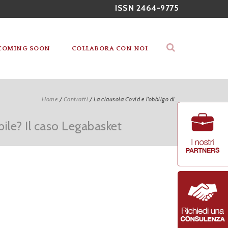
ISSN 2464-9775
COMING SOON
COLLABORA CON NOI
Home
/
Contratti
/
La clausola Covid e l’obbligo di...
bile? Il caso Legabasket