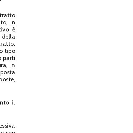
tratto
to, in
tivo è
 della
ratto.
o tipo
e parti
ra, in
sposta
poste,
nto il
essiva
re con