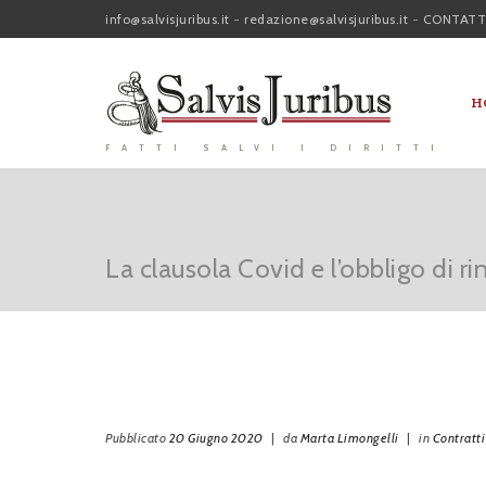
info@salvisjuribus.it
-
redazione@salvisjuribus.it
-
CONTATT
H
FATTI SALVI I DIRITTI
La clausola Covid e l’obbligo di ri
Pubblicato
20 Giugno 2020
|
da
Marta Limongelli
|
in
Contratti