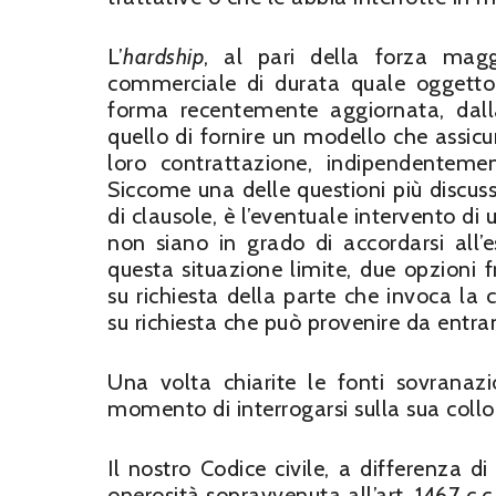
L’
hardship
, al pari della forza magg
commerciale di durata quale oggetto d
forma recentemente aggiornata, dall
quello di fornire un modello che assicur
loro contrattazione, indipendenteme
Siccome una delle questioni più discusse
di clausole, è l’eventuale intervento di 
non siano in grado di accordarsi all’e
questa situazione limite, due opzioni fr
su richiesta della parte che invoca la 
su richiesta che può provenire da entramb
Una volta chiarite le fonti sovranazio
momento di interrogarsi sulla sua collo
Il nostro Codice civile, a differenza di
onerosità sopravvenuta all’art. 1467 c.