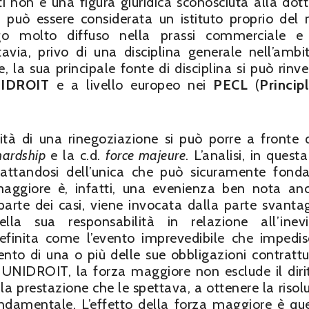
ti non è una figura giuridica sconosciuta alla dott
 può essere considerata un istituto proprio del 
ligo molto diffuso nella prassi commerciale e
ttavia, privo di una disciplina generale nell’ambi
, la sua principale fonte di disciplina si può rinve
NIDROIT
e a livello europeo nei
PECL
(
Princip
tà di una rinegoziazione si può porre a fronte 
hardship
e la c.d.
force majeure
. L’analisi, in quest
trattandosi dell’unica che può sicuramente fond
maggiore è, infatti, una evenienza ben nota an
arte dei casi, viene invocata dalla parte svanta
a sua responsabilità in relazione all’inevit
definita come l’evento imprevedibile che impedi
nto di una o più delle sue obbligazioni contrattua
cipi UNIDROIT, la forza maggiore non esclude il dirit
la prestazione che le spettava, a ottenere la risol
ondamentale. L’effetto della forza maggiore è que