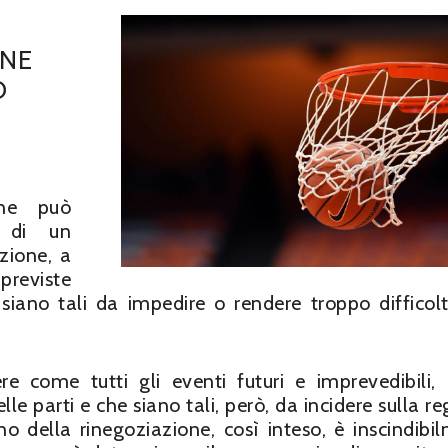
ONE
O
one può
i di un
zione, a
reviste
siano tali da impedire o rendere troppo difficolt
 come tutti gli eventi futuri e imprevedibili, 
le parti e che siano tali, però, da incidere sulla re
o della rinegoziazione, così inteso, è inscindibi