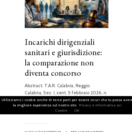
Incarichi dirigenziali
sanitari e giurisdizione:
la comparazione non
diventa concorso
Abstract. T.A.R. Calabria, Reggio
Calabria, Sez. I, sent. 5 febbraio 2026, n.
84 affronta il riparto di giurisdizione
Utilizziamo i cookie anche di terze parti per essere sicuri che tu possa aver
la migliore esperienza sul nostro sito
Privacy e Informativa sui
relativo a una selezione...
Cookie
OK