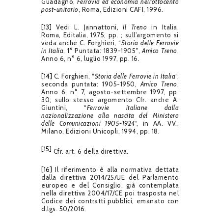
Guadagno,
Ferrovia ed economia nell’ottocento
post-unitario
, Roma, Edizioni CAFI, 1996.
[13]
Vedi L. Jannattoni,
Il Treno
in Italia,
Roma, Editalia, 1975, pp. ; sull’argomento si
veda anche C. Forghieri, “
Storia delle Ferrovie
in Italia
. 1° Puntata: 1839-1905″,
Amico Treno
,
Anno 6, n° 6, luglio 1997, pp. 16.
[14]
C. Forghieri, “
Storia delle Ferrovie in Italia
“,
seconda puntata: 1905-1950,
Amico Treno
,
Anno 6, n° 7, agosto-settembre 1997, pp.
30; sullo stesso argomento Cfr. anche A.
Giuntini, “
Ferrovie italiane dalla
nazionalizzazione alla nascita del Ministero
delle Comunicazioni 1905-1924
“, in AA. VV.,
Milano, Edizioni Unicopli, 1994, pp. 18.
[15]
Cfr. art. 6 della direttiva.
[16]
Il riferimento è alla normativa dettata
dalla direttiva 2014/25/UE del Parlamento
europeo e del Consiglio, già contemplata
nella direttiva 2004/17/CE poi trasposta nel
Codice dei contratti pubblici, emanato con
d.lgs. 50/2016.