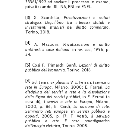
33361/1992 ad avviare il processo in esame,
privatizzando IRI, INA, ENI ed ENEL.
[3]
G. Scarchillo,
Privatizzazioni e settori
strategici: L’equilibrio tra interessi statali e
investimenti stranieri nel diritto comparato
,
Torino, 2018.
[4]
A. Mazzoni,
Privatizzazioni e diritto
antitrust: il caso italiano
, in
riv. soc
., 1996, p.
34.
[5]
Così F. Trimarchi Banfi,
Lezioni di diritto
pubblico dell’economia
, Torino, 2016.
[6]
Sul tema,
ex plurimis
V. E. Ferrari,
I servizi a
rete in Europa
, Milano, 2000; E. Ferrari,
La
disciplina dei servizi a rete e la dissoluzione
della figura dei servizi pubblici
, in E. Ferrari (a
cura di),
I servizi a rete in Europa
, Milano,
2000, p. 86; E. Cardi,
La nozione di rete.
Seminario reti europee
, in
Servizi pubblici e
appalti
, 2005, p. 17; F. Vetrò,
Il servizio
pubblico a rete. Il caso paradigmatico
dell’energia elettrica
, Torino, 2005.