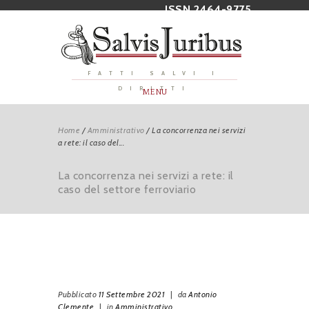
ISSN 2464-9775
FATTI SALVI I
DIRITTI
MENU
Home
/
Amministrativo
/
La concorrenza nei servizi
a rete: il caso del...
La concorrenza nei servizi a rete: il
caso del settore ferroviario
Pubblicato
11 Settembre 2021
|
da
Antonio
Clemente
|
in
Amministrativo