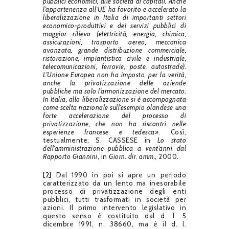
pubblici economici, alle società di capitali. Anche
l’appartenenza all’UE ha favorito e accelerato la
liberalizzazione in Italia di importanti settori
economico-produttivi e dei servizi pubblici di
maggior rilievo (elettricità, energia, chimica,
assicurazioni, trasporto aereo, meccanica
avanzata, grande distribuzione commerciale,
ristorazione, impiantistica civile e industriale,
telecomunicazioni, ferrovie, poste, autostrade).
L’Unione Europea non ha imposto, per la verità,
anche la privatizzazione delle aziende
pubbliche ma solo l’armonizzazione del mercato.
In Italia, alla liberalizzazione si è accompagnata
come scelta nazionale sull’esempio olandese una
forte accelerazione del processo di
privatizzazione, che non ha riscontri nelle
esperienze francese e tedesca»
. Così,
testualmente, S. CASSESE in
Lo stato
dell’amministrazione pubblica a vent’anni dal
Rapporto Giannini
, in
Giorn. dir. amm.
, 2000.
[2]
Dal 1990 in poi si apre un periodo
caratterizzato da un lento ma inesorabile
processo di privatizzazione degli enti
pubblici, tutti trasformati in società per
azioni. Il primo intervento legislativo in
questo senso è costituito dal d. l. 5
dicembre 1991, n. 38660, ma è il d. l.