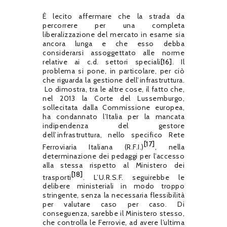
È lecito affermare che la strada da
percorrere per una completa
liberalizzazione del mercato in esame sia
ancora lunga e che esso debba
considerarsi assoggettato alle norme
relative ai c.d. settori speciali
[16]
. Il
problema si pone, in particolare, per ciò
che riguarda la gestione dell’infrastruttura.
Lo dimostra, tra le altre cose, il fatto che,
nel 2013 la Corte del Lussemburgo,
sollecitata dalla Commissione europea,
ha condannato l’Italia per la mancata
indipendenza del gestore
dell’infrastruttura, nello specifico Rete
[17]
Ferroviaria Italiana (R.F.I.)
, nella
determinazione dei pedaggi per l’accesso
alla stessa rispetto al Ministero dei
[18]
trasporti
. L’U.R.S.F. seguirebbe le
delibere ministeriali in modo troppo
stringente, senza la necessaria flessibilità
per valutare caso per caso. Di
conseguenza, sarebbe il Ministero stesso,
che controlla le Ferrovie, ad avere l’ultima