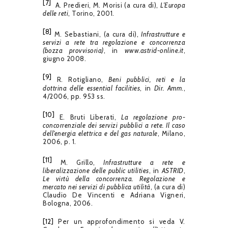
[7]
A. Predieri, M. Morisi (a cura di),
L’Europa
delle reti
, Torino, 2001.
[8]
M. Sebastiani, (a cura di),
Infrastrutture e
servizi a rete tra regolazione e concorrenza
(bozza provvisoria)
, in
www.astrid-online.it
,
giugno 2008.
[9]
R. Rotigliano,
Beni pubblici, reti e la
dottrina delle
essential facilities
, in
Dir. Amm
.,
4/2006, pp. 953 ss.
[10]
E. Bruti Liberati,
La regolazione pro-
concorrenziale dei servizi pubblici a rete. Il caso
dell’energia elettrica e del gas naturale
, Milano,
2006, p. 1.
[11]
M. Grillo,
Infrastrutture a rete e
liberalizzazione delle public utilities
, in
ASTRID
,
Le virtù della concorrenza. Regolazione e
mercato nei servizi di pubblica utilità
, (a cura di)
Claudio De Vincenti e Adriana Vigneri,
Bologna, 2006.
[12]
Per un approfondimento si veda V.