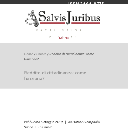
ISSN 2464-9775
FATTI SALVI I
DIRITTI
MENU
Home
/
Lavoro
/
Reddito di cittadinanza: come
funziona?
Reddito di cittadinanza: come
funziona?
Pubblicato
5 Maggio 2019
|
da
Dottor Giampaolo
Sanna
|
in
Lavoro