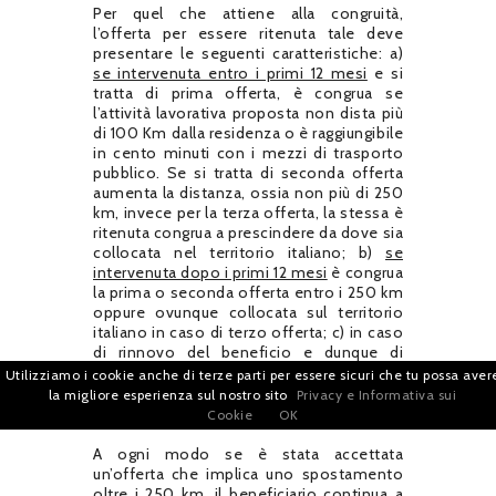
Per quel che attiene alla congruità,
l’offerta per essere ritenuta tale deve
presentare le seguenti caratteristiche: a)
se intervenuta entro i primi 12 mesi
e si
tratta di prima offerta, è congrua se
l’attività lavorativa proposta non dista più
di 100 Km dalla residenza o è raggiungibile
in cento minuti con i mezzi di trasporto
pubblico. Se si tratta di seconda offerta
aumenta la distanza, ossia non più di 250
km, invece per la terza offerta, la stessa è
ritenuta congrua a prescindere da dove sia
collocata nel territorio italiano; b)
se
intervenuta dopo i primi 12 mesi
è congrua
la prima o seconda offerta entro i 250 km
oppure ovunque collocata sul territorio
italiano in caso di terzo offerta; c) in caso
di rinnovo del beneficio e dunque di
offerta dopo i 18 mesi
è congrua ovunque
Utilizziamo i cookie anche di terze parti per essere sicuri che tu possa aver
collocata nel territorio italiano, anche se
la migliore esperienza sul nostro sito
Privacy e Informativa sui
si tratta di prima offerta.
Cookie
OK
A ogni modo se è stata accettata
un’offerta che implica uno spostamento
oltre i 250 km, il beneficiario continua a