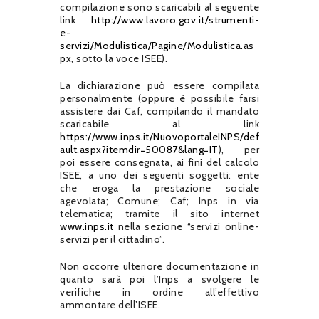
compilazione sono scaricabili al seguente
link
http://www.lavoro.gov.it/strumenti-
e-
servizi/Modulistica/Pagine/Modulistica.as
px
, sotto la voce ISEE).
La dichiarazione può essere compilata
personalmente (oppure è possibile farsi
assistere dai Caf, compilando il mandato
scaricabile al link
https://www.inps.it/NuovoportaleINPS/def
ault.aspx?itemdir=50087&lang=IT
), per
poi essere consegnata, ai fini del calcolo
ISEE, a uno dei seguenti soggetti: ente
che eroga la prestazione sociale
agevolata; Comune; Caf; Inps in via
telematica; tramite il sito internet
www.inps.it
nella sezione “servizi online-
servizi per il cittadino”.
Non occorre ulteriore documentazione in
quanto sarà poi l’Inps a svolgere le
verifiche in ordine all’effettivo
ammontare dell’ISEE.