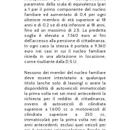
parametro della scala di equivalenza (pari
a 1 per il primo componente del nucleo
familiare ed aumentato di 0,4 per ogni
ulteriore membro di età superiore ai 18
anni e di 0,2 se di età inferiore ai 18 anni,
fino ad un massimo di 2,1). La predetta
soglia è elevata a 7.560 euro ai fini
dell’accesso alla pensione di cittadinanza.
In ogni caso la stessa è portata a 9.360
euro nei casi in cui il nucleo familiare
risieda in una abitazione in locazione,
come risultante dalla D.S.U.
Nessuno dei membri del nucleo familiare
deve essere intestatario a qualunque
titolo (anche solo di leasing) o avere la
disponibilità di autoveicoli immatricolati
la prima volta nei sei mesi antecedenti la
richiesta per il reddito di cittadinanza,
ovvero di autoveicoli di cilindrata
superiore a 1.600 cc o motoveicoli di
cilindrata superiore a 250 cc,
immatricolati per la prima volta nei due
anni antecedenti, esclusi quei veicoli per
cui è prevista un’agevolazione fiscale in