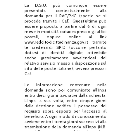
La D.S.U. può comunque essere
presentata contestualmente alla
domanda per il RdC/PdC (specie se si
procede tramite i Caf). Quest’ultima può
essere proposta a partire dal 6 di ogni
mese in modalità cartacea presso gli uffici
postali, oppure online al link
www.redditodicittadinanza.gov.it
tramite
le credenziali SPID (occorre pertanto
dotarsi di identità digitale, ottenibile
anche gratuitamente avvalendosi del
relativo servizio messo a disposizione sul
sito delle poste italiane), ovvero presso i
Caf.
Le informazione contenute nella
domanda sono poi comunicate all’Inps
entro dieci giorni lavorativi dalla richiesta.
L’Inps, a sua volta, entro cinque giorni
dalla ricezione verifica il possesso dei
requisiti sopra esposti per l’accesso al
beneficio. A ogni modo il riconoscimento
avviene entro i trenta giorni successivi alla
trasmissione della domanda all’Inps (
N.B.