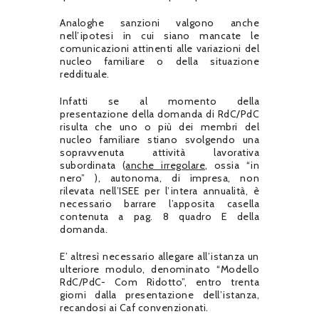
Analoghe sanzioni valgono anche
nell’ipotesi in cui siano mancate le
comunicazioni attinenti alle variazioni del
nucleo familiare o della situazione
reddituale.
Infatti se al momento della
presentazione della domanda di RdC/PdC
risulta che uno o più dei membri del
nucleo familiare stiano svolgendo una
sopravvenuta attività lavorativa
subordinata (
anche irregolare
, ossia “in
nero” ), autonoma, di impresa, non
rilevata nell’ISEE per l’intera annualità, è
necessario barrare l’apposita casella
contenuta a pag. 8 quadro E della
domanda.
E’ altresì necessario allegare all’istanza un
ulteriore modulo, denominato “Modello
RdC/PdC- Com Ridotto”, entro trenta
giorni dalla presentazione dell’istanza,
recandosi ai Caf convenzionati.