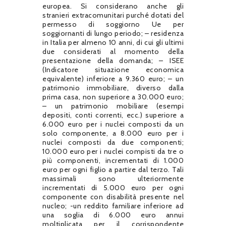
europea. Si considerano anche gli
stranieri extracomunitari purché dotati del
permesso di soggiorno Ue per
soggiornanti di lungo periodo; – residenza
in Italia per almeno 10 anni, di cui gli ultimi
due considerati al momento della
presentazione della domanda; – ISEE
(Indicatore situazione economica
equivalente) inferiore a 9.360 euro; – un
patrimonio immobiliare, diverso dalla
prima casa, non superiore a 30.000 euro;
– un patrimonio mobiliare (esempi
depositi, conti correnti, ecc.) superiore a
6.000 euro per i nuclei composti da un
solo componente, a 8.000 euro per i
nuclei composti da due componenti;
10.000 euro per i nuclei compisti da tre o
più componenti, incrementati di 1.000
euro per ogni figlio a partire dal terzo. Tali
massimali sono ulteriormente
incrementati di 5.000 euro per ogni
componente con disabilità presente nel
nucleo; -un reddito familiare inferiore ad
una soglia di 6.000 euro annui
moltiplicata per il corrispondente