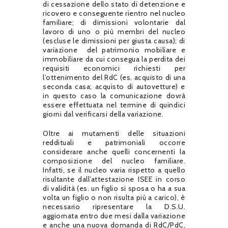
di cessazione dello stato di detenzione e
ricovero e conseguente rientro nel nucleo
familiare; di dimissioni volontarie dal
lavoro di uno o più membri del nucleo
(escluse le dimissioni per giusta causa); di
variazione del patrimonio mobiliare e
immobiliare da cui consegua la perdita dei
requisiti economici richiesti per
l’ottenimento del RdC (es. acquisto di una
seconda casa; acquisto di autovetture) e
in questo caso la comunicazione dovrà
essere effettuata nel termine di quindici
giorni dal verificarsi della variazione.
Oltre ai mutamenti delle situazioni
reddituali e patrimoniali occorre
considerare anche quelli concernenti la
composizione del nucleo familiare.
Infatti, se il nucleo varia rispetto a quello
risultante dall’attestazione ISEE in corso
di validità (es. un figlio si sposa o ha a sua
volta un figlio o non risulta più a carico), è
necessario ripresentare la D.S.U.
aggiornata entro due mesi dalla variazione
e anche una nuova domanda di RdC/PdC,