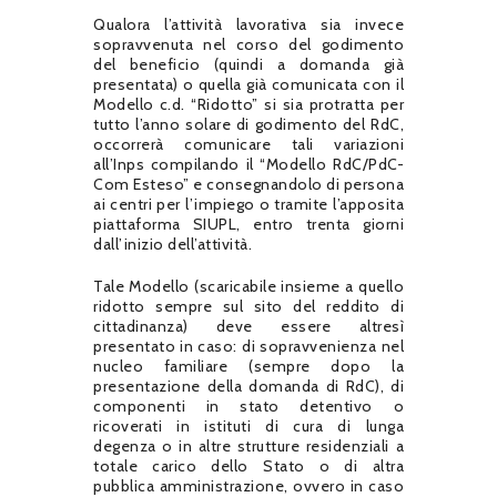
Qualora l’attività lavorativa sia invece
sopravvenuta nel corso del godimento
del beneficio (quindi a domanda già
presentata) o quella già comunicata con il
Modello c.d. “Ridotto” si sia protratta per
tutto l’anno solare di godimento del RdC,
occorrerà comunicare tali variazioni
all’Inps compilando il “Modello RdC/PdC-
Com Esteso” e consegnandolo di persona
ai centri per l’impiego o tramite l’apposita
piattaforma SIUPL, entro trenta giorni
dall’inizio dell’attività.
Tale Modello (scaricabile insieme a quello
ridotto sempre sul sito del reddito di
cittadinanza) deve essere altresì
presentato in caso: di sopravvenienza nel
nucleo familiare (sempre dopo la
presentazione della domanda di RdC), di
componenti in stato detentivo o
ricoverati in istituti di cura di lunga
degenza o in altre strutture residenziali a
totale carico dello Stato o di altra
pubblica amministrazione, ovvero in caso