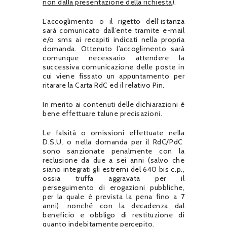
non dalla presentazione della richiesta
).
L’accoglimento o il rigetto dell’istanza
sarà comunicato dall’ente tramite e-mail
e/o sms ai recapiti indicati nella propria
domanda. Ottenuto l’accoglimento sarà
comunque necessario attendere la
successiva comunicazione delle poste in
cui viene fissato un appuntamento per
ritarare la Carta RdC ed il relativo Pin.
In merito ai contenuti delle dichiarazioni è
bene effettuare talune precisazioni.
Le falsità o omissioni effettuate nella
D.S.U. o nella domanda per il RdC/PdC
sono sanzionate penalmente con la
reclusione da due a sei anni (salvo che
siano integrati gli estremi del 640 bis c.p.,
ossia truffa aggravata per il
perseguimento di erogazioni pubbliche,
per la quale è prevista la pena fino a 7
anni), nonché con la decadenza dal
beneficio e obbligo di restituzione di
quanto indebitamente percepito.