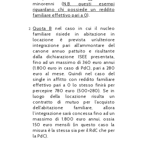
minorenni (
N.B. questi esempi
riguardano chi possiede un reddito
familiare effettivo pari a 0
).
Quota B
nel caso in cui il nucleo
familiare risiede in abitazione in
locazione è prevista un’ulteriore
integrazione pari all’ammontare del
canone annuo pattuito e risultante
dalla dichiarazione ISEE presentata,
fino ad un massimo di 360 euro annui
(1.800 euro in caso di PdC), pari a 280
euro al mese. Quindi nel caso del
single in affitto con reddito familiare
effettivo pari a 0 lo stesso finirà per
percepire 780 euro (500+280). Se in
luogo della locazione risulta un
contratto di mutuo per l’acquisto
dell’abitazione familiare, allora
l’integrazione sarà concessa fino ad un
massimo di 1.800 euro annui, ossia
150 euro mensili (in questo caso la
misura è la stessa sia per il RdC che per
la PdC).