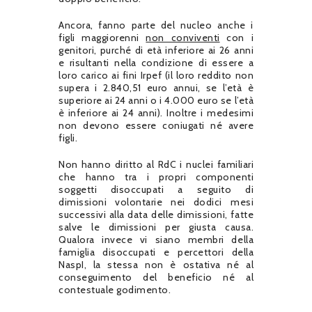
Ancora, fanno parte del nucleo anche i
figli maggiorenni
non conviventi
con i
genitori, purché di età inferiore ai 26 anni
e risultanti nella condizione di essere a
loro carico ai fini Irpef (il loro reddito non
supera i 2.840,51 euro annui, se l’età è
superiore ai 24 anni o i 4.000 euro se l’età
è inferiore ai 24 anni). Inoltre i medesimi
non devono essere coniugati né avere
figli.
Non hanno diritto al RdC i nuclei familiari
che hanno tra i propri componenti
soggetti disoccupati a seguito di
dimissioni volontarie nei dodici mesi
successivi alla data delle dimissioni, fatte
salve le dimissioni per giusta causa.
Qualora invece vi siano membri della
famiglia disoccupati e percettori della
NaspI, la stessa non è ostativa né al
conseguimento del beneficio né al
contestuale godimento.