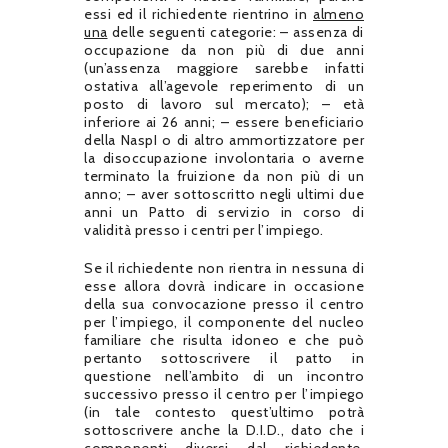
essi ed il richiedente rientrino in
almeno
una
delle seguenti categorie: – assenza di
occupazione da non più di due anni
(un’assenza maggiore sarebbe infatti
ostativa all’agevole reperimento di un
posto di lavoro sul mercato); – età
inferiore ai 26 anni; – essere beneficiario
della NaspI o di altro ammortizzatore per
la disoccupazione involontaria o averne
terminato la fruizione da non più di un
anno; – aver sottoscritto negli ultimi due
anni un Patto di servizio in corso di
validità presso i centri per l’impiego.
Se il richiedente non rientra in nessuna di
esse allora dovrà indicare in occasione
della sua convocazione presso il centro
per l’impiego, il componente del nucleo
familiare che risulta idoneo e che può
pertanto sottoscrivere il patto in
questione nell’ambito di un incontro
successivo presso il centro per l’impiego
(in tale contesto quest’ultimo potrà
sottoscrivere anche la D.I.D., dato che i
componenti diversi dal richiedente,