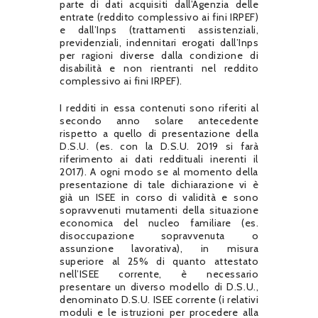
parte di dati acquisiti dall’Agenzia delle
entrate (reddito complessivo ai fini IRPEF)
e dall’Inps (trattamenti assistenziali,
previdenziali, indennitari erogati dall’Inps
per ragioni diverse dalla condizione di
disabilità e non rientranti nel reddito
complessivo ai fini IRPEF).
I redditi in essa contenuti sono riferiti al
secondo anno solare antecedente
rispetto a quello di presentazione della
D.S.U. (es. con la D.S.U. 2019 si farà
riferimento ai dati reddituali inerenti il
2017). A ogni modo se al momento della
presentazione di tale dichiarazione vi è
già un ISEE in corso di validità e sono
sopravvenuti mutamenti della situazione
economica del nucleo familiare (es.
disoccupazione sopravvenuta o
assunzione lavorativa), in misura
superiore al 25% di quanto attestato
nell’ISEE corrente, è necessario
presentare un diverso modello di D.S.U.,
denominato D.S.U. ISEE corrente (i relativi
moduli e le istruzioni per procedere alla