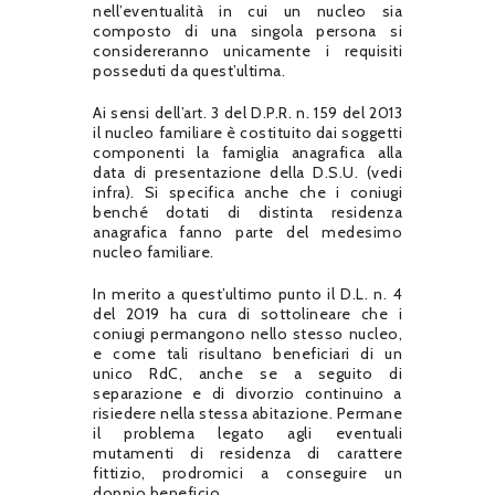
nell’eventualità in cui un nucleo sia
composto di una singola persona si
considereranno unicamente i requisiti
posseduti da quest’ultima.
Ai sensi dell’art. 3 del D.P.R. n. 159 del 2013
il nucleo familiare è costituito dai soggetti
componenti la famiglia anagrafica alla
data di presentazione della D.S.U. (vedi
infra). Si specifica anche che i coniugi
benché dotati di distinta residenza
anagrafica fanno parte del medesimo
nucleo familiare.
In merito a quest’ultimo punto il D.L. n. 4
del 2019 ha cura di sottolineare che i
coniugi permangono nello stesso nucleo,
e come tali risultano beneficiari di un
unico RdC, anche se a seguito di
separazione e di divorzio continuino a
risiedere nella stessa abitazione. Permane
il problema legato agli eventuali
mutamenti di residenza di carattere
fittizio, prodromici a conseguire un
doppio beneficio.