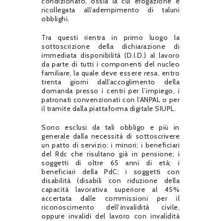
condizionato, ossia la cui erogazione è
ricollegata all’adempimento di taluni
obblighi.
Tra questi rientra in primo luogo la
sottoscrizione della dichiarazione di
immediata disponibilità (D.I.D.) al lavoro
da parte di tutti i componenti del nucleo
familiare, la quale deve essere resa, entro
trenta giorni dall’accoglimento della
domanda presso i centri per l’impiego, i
patronati convenzionati con l’ANPAL o per
il tramite dalla piattaforma digitale SIUPL.
Sono esclusi da tali obbligo e più in
generale dalla necessità di sottoscrivere
un patto di servizio: i minori; i beneficiari
del Rdc che risultano già in pensione; i
soggetti di oltre 65 anni di età; i
beneficiari della PdC; i soggetti con
disabilità (disabili con riduzione della
capacità lavorativa superiore al 45%
accertata dalle commissioni per il
riconoscimento dell’invalidità civile,
oppure invalidi del lavoro con invalidità