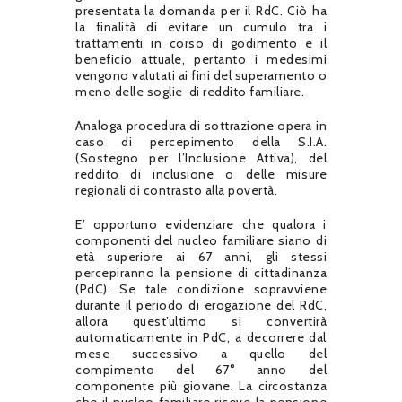
presentata la domanda per il RdC. Ciò ha
la finalità di evitare un cumulo tra i
trattamenti in corso di godimento e il
beneficio attuale, pertanto i medesimi
vengono valutati ai fini del superamento o
meno delle soglie di reddito familiare.
Analoga procedura di sottrazione opera in
caso di percepimento della S.I.A.
(Sostegno per l’Inclusione Attiva), del
reddito di inclusione o delle misure
regionali di contrasto alla povertà.
E’ opportuno evidenziare che qualora i
componenti del nucleo familiare siano di
età superiore ai 67 anni, gli stessi
percepiranno la pensione di cittadinanza
(PdC). Se tale condizione sopravviene
durante il periodo di erogazione del RdC,
allora quest’ultimo si convertirà
automaticamente in PdC, a decorrere dal
mese successivo a quello del
compimento del 67° anno del
componente più giovane. La circostanza
che il nucleo familiare riceve la pensione