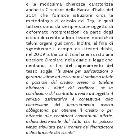
e la medesima chiarezza caratterizza
anche la Circolare della Banca d’Italia del
2001 che fornisce istruzioni circa la
metodologia di calcolo del Teg, le quali
tuttavia sono da sempre state oggetto di
deformate interpretazioni da parte degli
istituti di credito a loro favore, nonché di
taluni organi giudicanti. Inoltre, al fine di
sgomberare il campo da ulteriori dubbi,
nel 2009 la Banca d’Italia ha emanato una
ulteriore Circolare, nella quale si legge che
rientrano, ai fini del superamento del
tasso soglia, “
le spese per assicurazioni o
garanzie intese ad assicurare il rimborso totale
o parziale del credito ovvero a tutelare
altrimenti i diritti del creditore… se la
conclusione del contratto avente ad oggetto il
servizio assicurativo è contestuale alla
concessione del finanziamento ovvero
obbligatoria per ottenere il credito o per
ottenerlo alle condizioni contrattuali offerte,
indipendentemente dal fatto che la polizza
venga stipulata per il tramite del finanziatore
o direttamente dal cliente
”.