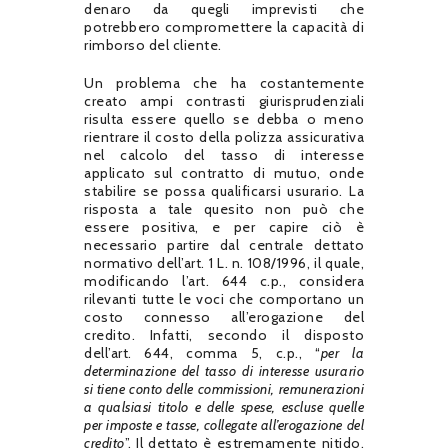
denaro da quegli imprevisti che
potrebbero compromettere la capacità di
rimborso del cliente.
Un problema che ha costantemente
creato ampi contrasti giurisprudenziali
risulta essere quello se debba o meno
rientrare il costo della polizza assicurativa
nel calcolo del tasso di interesse
applicato sul contratto di mutuo, onde
stabilire se possa qualificarsi usurario. La
risposta a tale quesito non può che
essere positiva, e per capire ciò è
necessario partire dal centrale dettato
normativo dell’art. 1 L. n. 108/1996, il quale,
modificando l’art. 644 c.p., considera
rilevanti tutte le voci che comportano un
costo connesso all’erogazione del
credito. Infatti, secondo il disposto
dell’art. 644, comma 5, c.p., “
per la
determinazione del tasso di interesse usurario
si tiene conto delle commissioni, remunerazioni
a qualsiasi titolo e delle spese, escluse quelle
per imposte e tasse, collegate all’erogazione del
credito
”. Il dettato è estremamente nitido,