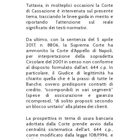
Tuttavia, in molteplici occasioni la Corte
di Cassazione è intervenuta sul presente
tema, tracciando le linee guida in merito e
riportando l’attenzione sul reale
significato dei testi normativi.
Da ultimo, con la sentenza del 5 aprile
2017, n. 8806, la Suprema Corte ha
ammonito la Corte d’Appello di Napoli,
per interpretazione della sopradetta
Circolare del 2001 in senso non conforme
al disposto formulato dall’art. 644 c.p. In
particolare, il Giudice di legittimità ha
chiarito quella che è la prassi di tutte le
Banche, ovvero predisporre contratti di
credito, “scomponibili in vari segmenti”
(spese di assicurazione e garanzia
ricomprese), “di solito proposti secondo
un blocco unitario” alla platea dei clienti.
La prospettiva in tema di usura bancaria
adottata dalla Corte prende avvio dalla
centralità sistematica dell’art. 644 c.p.,
come modificato dalla legge 108/1996, e