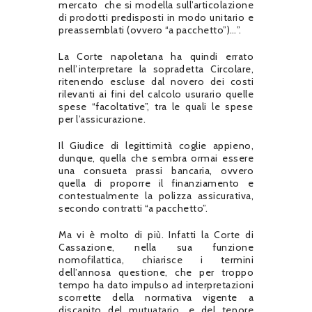
mercato che si modella sull’articolazione
di prodotti predisposti in modo unitario e
preassemblati (ovvero “a pacchetto”)…”.
La Corte napoletana ha quindi errato
nell’interpretare la sopradetta Circolare,
ritenendo escluse dal novero dei costi
rilevanti ai fini del calcolo usurario quelle
spese “facoltative”, tra le quali le spese
per l’assicurazione.
Il Giudice di legittimità coglie appieno,
dunque, quella che sembra ormai essere
una consueta prassi bancaria, ovvero
quella di proporre il finanziamento e
contestualmente la polizza assicurativa,
secondo contratti “a pacchetto”.
Ma vi è molto di più. Infatti la Corte di
Cassazione, nella sua funzione
nomofilattica, chiarisce i termini
dell’annosa questione, che per troppo
tempo ha dato impulso ad interpretazioni
scorrette della normativa vigente a
discapito del mutuatario, e del tenore