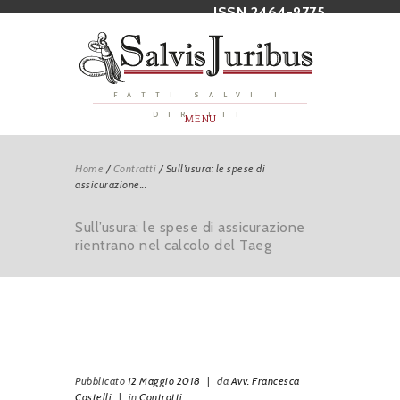
ISSN 2464-9775
FATTI SALVI I
DIRITTI
MENU
Home
/
Contratti
/
Sull’usura: le spese di
assicurazione...
Sull’usura: le spese di assicurazione
rientrano nel calcolo del Taeg
Pubblicato
12 Maggio 2018
|
da
Avv. Francesca
Castelli
|
in
Contratti