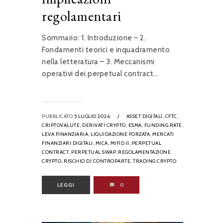
regolamentari
Sommario: 1. Introduzione – 2.
Fondamenti teorici e inquadramento
nella letteratura – 3. Meccanismi
operativi dei perpetual contract...
PUBBLICATO
5 LUGLIO 2026
/
ASSET DIGITALI,
CFTC,
CRIPTOVALUTE,
DERIVATI CRYPTO,
ESMA,
FUNDING RATE,
LEVA FINANZIARIA,
LIQUIDAZIONE FORZATA,
MERCATI
FINANZIARI DIGITALI,
MICA,
MIFID II,
PERPETUAL
CONTRACT,
PERPETUAL SWAP,
REGOLAMENTAZIONE
CRYPTO,
RISCHIO DI CONTROPARTE,
TRADING CRYPTO
LEGGI
0