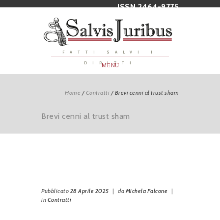
ISSN 2464-9775
FATTI SALVI I
DIRITTI
MENU
Home
/
Contratti
/
Brevi cenni al trust sham
Brevi cenni al trust sham
Pubblicato
28 Aprile 2025
|
da
Michela Falcone
|
in
Contratti