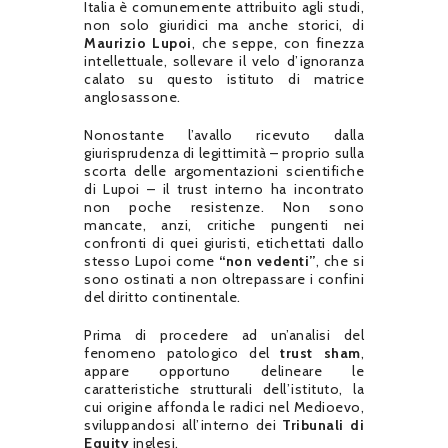
Italia è comunemente attribuito agli studi,
non solo giuridici ma anche storici, di
Maurizio Lupoi
, che seppe, con finezza
intellettuale, sollevare il velo d’ignoranza
calato su questo istituto di matrice
anglosassone.
Nonostante l’avallo ricevuto dalla
giurisprudenza di legittimità – proprio sulla
scorta delle argomentazioni scientifiche
di Lupoi – il trust interno ha incontrato
non poche resistenze. Non sono
mancate, anzi, critiche pungenti nei
confronti di quei giuristi, etichettati dallo
stesso Lupoi come
“non vedenti”
, che si
sono ostinati a non oltrepassare i confini
del diritto continentale.
Prima di procedere ad un’analisi del
fenomeno patologico del
trust sham
,
appare opportuno delineare le
caratteristiche strutturali dell’istituto, la
cui origine affonda le radici nel Medioevo,
sviluppandosi all’interno dei
Tribunali di
Equity
inglesi.