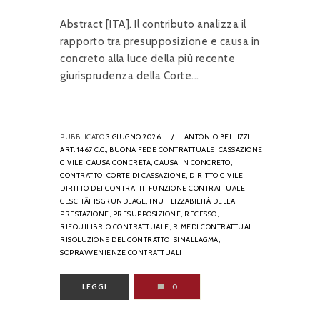
Abstract [ITA]. Il contributo analizza il
rapporto tra presupposizione e causa in
concreto alla luce della più recente
giurisprudenza della Corte...
PUBBLICATO
3 GIUGNO 2026
/
ANTONIO BELLIZZI,
ART. 1467 C.C.,
BUONA FEDE CONTRATTUALE,
CASSAZIONE
CIVILE,
CAUSA CONCRETA,
CAUSA IN CONCRETO,
CONTRATTO,
CORTE DI CASSAZIONE,
DIRITTO CIVILE,
DIRITTO DEI CONTRATTI,
FUNZIONE CONTRATTUALE,
GESCHÄFTSGRUNDLAGE,
INUTILIZZABILITÀ DELLA
PRESTAZIONE,
PRESUPPOSIZIONE,
RECESSO,
RIEQUILIBRIO CONTRATTUALE,
RIMEDI CONTRATTUALI,
RISOLUZIONE DEL CONTRATTO,
SINALLAGMA,
SOPRAVVENIENZE CONTRATTUALI
LEGGI
0