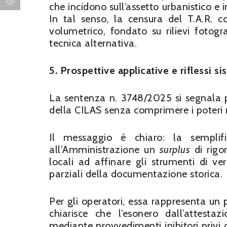
che incidono sull’assetto urbanistico e i
In tal senso, la censura del T.A.R. c
volumetrico, fondato su rilievi fotog
tecnica alternativa.
5. Prospettive applicative e riflessi si
La sentenza n. 3748/2025 si segnala per
della CILAS senza comprimere i poteri re
Il messaggio è chiaro: la sempli
all’Amministrazione un
surplus
di rigor
locali ad affinare gli strumenti di ve
parziali della documentazione storica.
Per gli operatori, essa rappresenta un
chiarisce che l’esonero dall’attest
mediante provvedimenti inibitori privi 