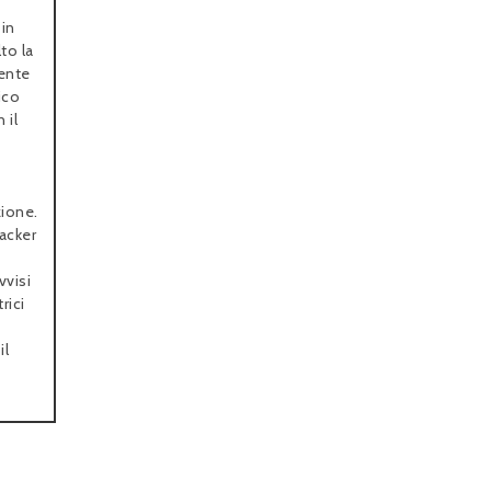
 in
to la
mente
ico
 il
zione.
hacker
vvisi
rici
il