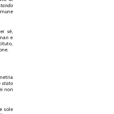
stando
Comune
er sé,
nari e
ituto,
one.
metria
o stato
ei non
e sole