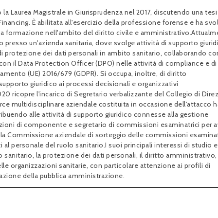
 la Laurea Magistrale in Giurisprudenza nel 2017, discutendo una tesi
Financing. È abilitata all'esercizio della professione forense e ha svol
da formazione nell'ambito del diritto civile e amministrativo.Attual
resso un'azienda sanitaria, dove svolge attività di supporto giurid
di protezione dei dati personali in ambito sanitario, collaborando con
con il Data Protection Officer (DPO) nelle attività di compliance e di
mento (UE) 2016/679 (GDPR). Si occupa, inoltre, di diritto
upporto giuridico ai processi decisionali e organizzativi
20 ricopre l'incarico di Segretario verbalizzante del Collegio di Dire
rce multidisciplinare aziendale costituita in occasione dell'attacco 
tribuendo alle attività di supporto giuridico connesse alla gestione
nzioni di componente e segretario di commissioni esaminatrici per a
della Commissione aziendale di sorteggio delle commissioni esaminat
i al personale del ruolo sanitario.I suoi principali interessi di studio e
sanitario, la protezione dei dati personali, il diritto amministrativo, 
e organizzazioni sanitarie, con particolare attenzione ai profili di
azione della pubblica amministrazione.