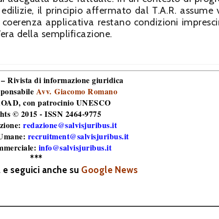
dilizie, il principio affermato dal T.A.R. assume 
a coerenza applicativa restano condizioni imprescin
l’era della semplificazione.
 – Rivista di informazione giuridica
sponsabile
Avv. Giacomo Romano
 ROAD
, con patrocinio UNESCO
hts © 2015 - ISSN 2464-9775
zione:
redazione@salvisjuribus.it
 Umane:
recruitment@salvisjuribus.it
mmerciale:
info@salvisjuribus.it
***
a e seguici anche su
Google News