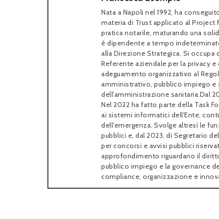
Nata a Napoli nel 1992, ha conseguito
materia di Trust applicato al Project 
pratica notarile, maturando una soli
è dipendente a tempo indeterminato p
alla Direzione Strategica. Si occupa 
Referente aziendale per la privacy e 
adeguamento organizzativo al Regola
amministrativo, pubblico impiego e s
dell'amministrazione sanitaria.Dal 20
Nel 2022 ha fatto parte della Task Fo
ai sistemi informatici dell'Ente, con
dell'emergenza. Svolge altresì le fu
pubblici e, dal 2023, di Segretario 
per concorsi e avvisi pubblici riservat
approfondimento riguardano il diritto 
pubblico impiego e la governance dell
compliance, organizzazione e innov