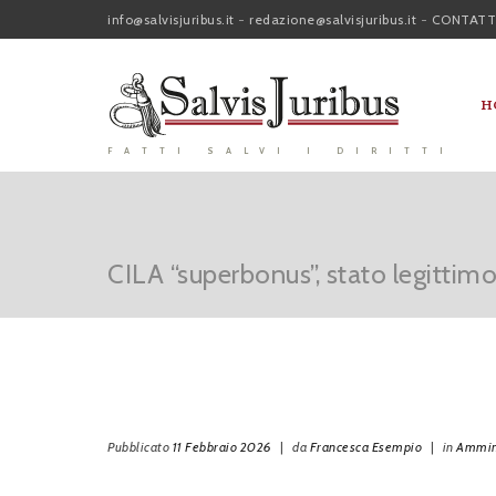
info@salvisjuribus.it
-
redazione@salvisjuribus.it
-
CONTATT
H
FATTI SALVI I DIRITTI
CILA “superbonus”, stato legittimo 
Pubblicato
11 Febbraio 2026
|
da
Francesca Esempio
|
in
Ammini