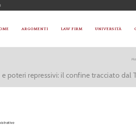
I
OME
ARGOMENTI
LAW FIRM
UNIVERSITÀ
H
e poteri repressivi: il confine tracciato dal 
strativo