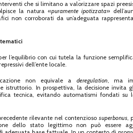
nterventi che si limitano a valorizzare spazi preesis
olpisce la natura «
puramente ipotizzata
» dell’a
rafici non corroborati da un’adeguata rappresent
stematici
 l’equilibrio con cui tutela la funzione semplific
pressivi dell’ente locale.
ficazione non equivale a
deregulation
, ma i
e istruttorio. In prospettiva, la decisione invita gl
rifica tecnica, evitando automatismi fondati su l
 precedente rilevante nel contenzioso
superbonus
, 
azione dello stato legittimo non può essere ag
di adeguata base fattuale. In un contesto di progr