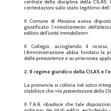
centrale della disciplina della CILAS: 
contestazioni sullo stato legittimo del
Il Comune di Messina aveva disposto 
giustificato l’«
innalzamento dell’altezz
edilizio dell’unità immobiliare
».
Il Collegio, accogliendo il ricorso
l’Amministrazione abbia fondato la p
delle preesistenze e su un’erronea appl
2. Il regime giuridico della CILAS e l’
La pronuncia si colloca nel solco interp
stabilisce che «
la presentazione della CIL
Il T.A.R. ribadisce che tale disposizi
ordinario dei titoli edilizi, escludendo