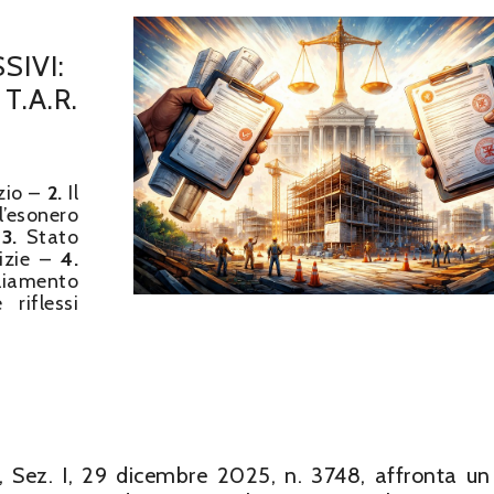
SIVI:
T.A.R.
izio –
2.
Il
esonero
–
3.
Stato
lizie –
4.
liamento
riflessi
ia, Sez. I, 29 dicembre 2025, n. 3748, affronta u