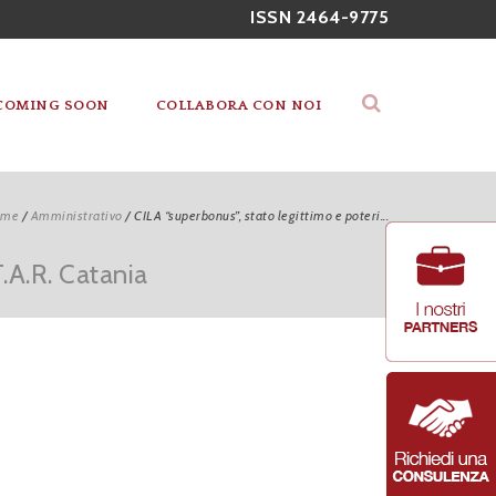
ISSN 2464-9775
COMING SOON
COLLABORA CON NOI
ome
/
Amministrativo
/
CILA “superbonus”, stato legittimo e poteri...
T.A.R. Catania