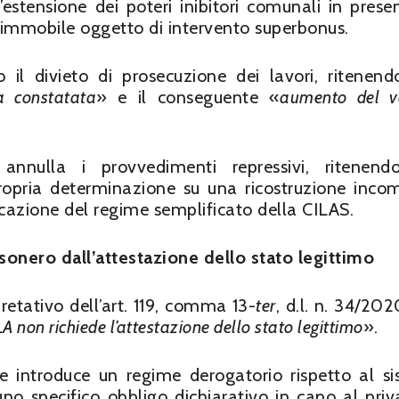
l’estensione dei poteri inibitori comunali in prese
l’immobile oggetto di intervento superbonus.
il divieto di prosecuzione dei lavori, ritenen
a constatata
» e il conseguente «
aumento del v
, annulla i provvedimenti repressivi, ritenen
ropria determinazione su una ricostruzione inco
icazione del regime semplificato della CILAS.
esonero dall’attestazione dello stato legittimo
retativo dell’art. 119, comma 13-
ter
, d.l. n. 34/202
A non richiede l’attestazione dello stato legittimo
».
one introduce un regime derogatorio rispetto al s
 uno specifico obbligo dichiarativo in capo al priv