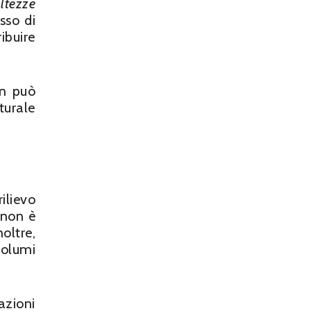
ltezze
sso di
ibuire
on può
turale
ilievo
 non è
oltre,
volumi
azioni