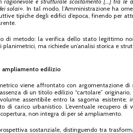
n ragionevole e strutturale scostamento […] tra le a
ei solai
». In tal modo, l’Amministrazione ha ome
ttive tipiche degli edifici d’epoca, finendo per attr
rente.
io di metodo: la verifica dello stato legittimo n
 planimetrici, ma richiede un’analisi storica e strut
 ampliamento edilizio
etrico viene affrontato con argomentazione di r
assenza di un titolo edilizio “cartolare” originario,
 volume assentibile entro la sagoma esistente; in
 di carico urbanistico. L’eventuale recupero di 
a copertura, non integra di per sé ampliamento.
 prospettiva sostanziale, distinguendo tra trasform