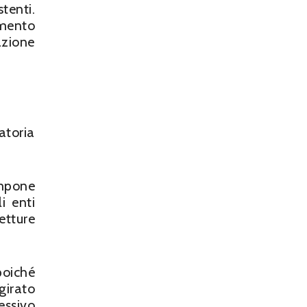
tenti.
umento
azione
atoria
mpone
i enti
etture
poiché
girato
essivo