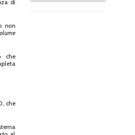
nza di
do non
olume
do che
mpleta
0, che
istema
ato al