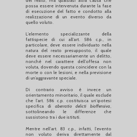
del reato, ma qualsiasi altra causa che
possa essere intervenuta durante la fase
di esecuzione del fatto e condotto alla
realizzazione di un evento diverso da
quello voluto.
L’elemento specializzante della
fattispecie di cui all’art. 586 c.p., in
particolare, deve essere individuato nella
natura del reato presupposto, il quale
deve essere necessariamente un delitto,
nonché nel carattere dell’offesa non
voluta, dovendo questa coincidere con la
morte o con le lesioni, e nella previsione
di un’aggravante speciale.
Di contrario avviso è invece un
orientamento minoritario, il quale esclude
che l’art. 586 c.p. costituisca un’ipotesi
specifica di
aberratio delicti bioffensiva
,
sottolineando le differenze che
sussistono tra i due istituti.
Mentre nell’art. 83 c.p., infatti, l’evento
non voluto deriva direttamente dal