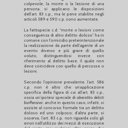
colpevole, la morte o la lesione di una
persona, si applicano le disposizioni
dell’art. 83 c.p., ma le pene stabilite negli
articoli 589 e 590 c.p. sono aumentate.
La fattispecie c.d. “morte o lesioni come
conseguenza di altro delitto doloso” ha in
comune con l’omicidio preterintenzionale
la realizzazione da parte dell’agente di un
evento diverso e più grave di quello
voluto, distinguendosi invece con
riferimento al delitto base, il quale non
deve coincidere con quello di percosse o
lesioni.
Secondo l’opinione prevalente, l’art. 586
c.p. non è altro che un’applicazione
specifica della figura di cui all’art. 83 c.p.,
ossia un’ipotesi speciale di
aberattio delicti
bioffensiva
: anche in questo caso, infatti, si
assiste al concorso formale tra un delitto
doloso ed uno colposo; d’altra parte, si
osserva, l’art. 83 c.p. non riguarda solo gli
errori nell’utilizzo dei mezzi di esecuzione