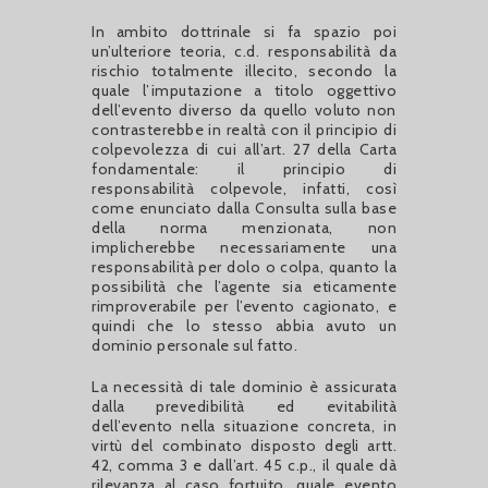
In ambito dottrinale si fa spazio poi
un’ulteriore teoria, c.d. responsabilità da
rischio totalmente illecito, secondo la
quale l’imputazione a titolo oggettivo
dell’evento diverso da quello voluto non
contrasterebbe in realtà con il principio di
colpevolezza di cui all’art. 27 della Carta
fondamentale: il principio di
responsabilità colpevole, infatti, così
come enunciato dalla Consulta sulla base
della norma menzionata, non
implicherebbe necessariamente una
responsabilità per dolo o colpa, quanto la
possibilità che l’agente sia eticamente
rimproverabile per l’evento cagionato, e
quindi che lo stesso abbia avuto un
dominio personale sul fatto.
La necessità di tale dominio è assicurata
dalla prevedibilità ed evitabilità
dell’evento nella situazione concreta, in
virtù del combinato disposto degli artt.
42, comma 3 e dall’art. 45 c.p., il quale dà
rilevanza al caso fortuito, quale evento