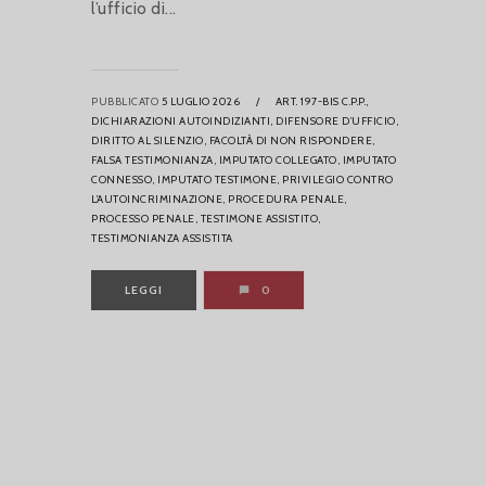
l’ufficio di...
PUBBLICATO
5 LUGLIO 2026
/
ART. 197-BIS C.P.P.,
DICHIARAZIONI AUTOINDIZIANTI,
DIFENSORE D’UFFICIO,
DIRITTO AL SILENZIO,
FACOLTÀ DI NON RISPONDERE,
FALSA TESTIMONIANZA,
IMPUTATO COLLEGATO,
IMPUTATO
CONNESSO,
IMPUTATO TESTIMONE,
PRIVILEGIO CONTRO
L’AUTOINCRIMINAZIONE,
PROCEDURA PENALE,
PROCESSO PENALE,
TESTIMONE ASSISTITO,
TESTIMONIANZA ASSISTITA
LEGGI
0