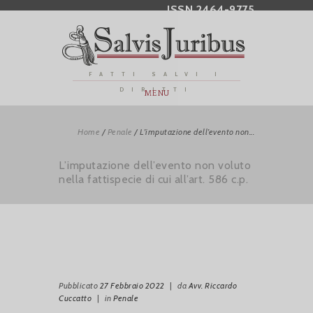
ISSN 2464-9775
FATTI SALVI I
DIRITTI
MENU
Home
/
Penale
/
L’imputazione dell’evento non...
L’imputazione dell’evento non voluto
nella fattispecie di cui all’art. 586 c.p.
Pubblicato
27 Febbraio 2022
|
da
Avv. Riccardo
Cuccatto
|
in
Penale