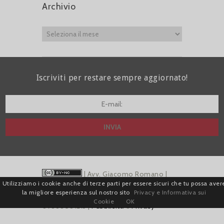
Archivio
Iscriviti per restare sempre aggiornato!
I agree terms and conditions.*
| Avv. Giacomo Romano |
Utilizziamo i cookie anche di terze parti per essere sicuri che tu possa aver
Piazza di Campitelli, 2 - 00186 Roma | P.I.
la migliore esperienza sul nostro sito
Privacy e Informativa sui
Cookie
OK
07880501213 |
Pubblicità
e
Privacy