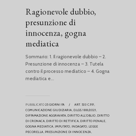
Ragionevole dubbio,
presunzione di
innocenza, gogna
mediatica
Sommario: 1. Il ragionevole dubbio – 2.
Presunzione di innocenza – 3. Tutela
contro il processo mediatico – 4. Gogna
mediatica e...
PUBBLICATO
25 GIORNI FA
/
ART. 533 C.P.P.,
COMUNICAZIONE GIUDIZIARIA,
D.LGS. 188/2021,
DIFFAMAZIONE AGGRAVATA,
DIRITTO ALL'OBLIO,
DIRITTO
DI CRONACA,
DIRITTO DI RETTIFICA,
DIRITTO PENALE,
GOGNA MEDIATICA,
IMPUTATO,
INDAGATO,
LEGGE
PECORELLA,
PRESUNZIONE DI INNOCENZA,