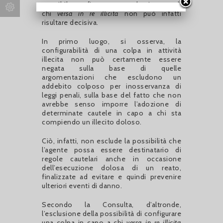
possibile configurare una colpa in capo di
chi
versa in re illicita
non può infatti
risultare decisiva.
In primo luogo, si osserva, la
configurabilità di una colpa in attività
illecita non può certamente essere
negata sulla base di quelle
argomentazioni che escludono un
addebito colposo per inosservanza di
leggi penali, sulla base del fatto che non
avrebbe senso imporre l’adozione di
determinate cautele in capo a chi sta
compiendo un illecito doloso.
Ciò, infatti, non esclude la possibilità che
l’agente possa essere destinatario di
regole cautelari anche in occasione
dell’esecuzione dolosa di un reato,
finalizzate ad evitare e quindi prevenire
ulteriori eventi di danno.
Secondo la Consulta, d’altronde,
l’esclusione della possibilità di configurare
una colpa in capo a chi
versa in re illicita